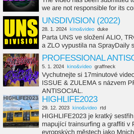
we are not responsible for its c
UNSDIVISION (2022)
28. 1. 2024
kino&video
duke
Parta UNS ve složení ALIO, 
a ZLO vypustila na SprayDail
PROFESSIONAL ANTISO
5. 1. 2024
kino&video
graffneck
Vychutnejte si 17minutové vide
ISSUE & ZULEMA s názvem 
ANTISOCIAL.
HIGHLIFE2023
29. 12. 2023
kino&video
rtd
HIGHLIFE2023 je kratký sestřih
mapující trainsurfing a graffiti v
evropských městech jako Mnicho