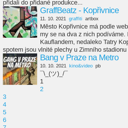
přidali do přidané produkce...
GraffBeatz - Kopřivnice
11. 10. 2021
graffiti
artbox
Město Kopřivnice má podle webu 
my se na dva z nich podíváme. Pr
Kauflandem, nedaleko Tatry Ko
spotem jsou vlnité plechy u Zimního stadionu
Bang v Praze na Metro
10. 10. 2021
kino&video
pb
¯\_(ツ)_/¯
1
2
3
4
5
6
7