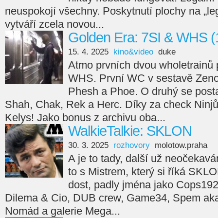
neuspokojí všechny. Poskytnutí plochy na „leg
vytváří zcela novou...
Golden Era: 7SI & WHS (
15. 4. 2025
kino&video
duke
Atmo prvních dvou wholetrainů 
WHS. První WC v sestavě Zeno
Phesh a Phoe. O druhý se posta
Shah, Chak, Rek a Herc. Díky za check Ninjů
Kelys! Jako bonus z archivu oba...
WalkieTalkie: SKLON
30. 3. 2025
rozhovory
molotow.praha
A je to tady, další už neočekav
to s Mistrem, který si říká SKL
dost, padly jména jako Cops192
Dilema & Cio, DUB crew, Game34, Spem aka 
Nomád a galerie Mega...