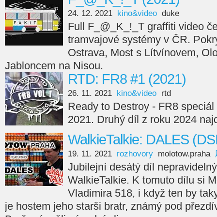
24. 12. 2021
kino&video
duke
Full F_@_K_!_T graffiti video če
tramvajové systémy v ČR. Pokry
Ostrava, Most s Lítvínovem, Ol
Jabloncem na Nisou.
RTD: FR8 #1 (2021)
26. 11. 2021
kino&video
rtd
Ready to Destroy - FR8 speciál 
2021. Druhý díl z roku 2024 naj
WalkieTalkie: DALES (DS
19. 11. 2021
rozhovory
molotow.praha
Jubilejní desátý díl nepravideln
WalkieTalkie. K tomuto dílu si
Vladimira 518, i když ten by taky
je hostem jeho starši bratr, známý pod přezd