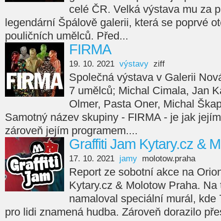
celé ČR. Velká výstava mu za p
legendární Špálově galerii, která se poprvé ot
pouličních umělců. Před...
FIRMA
19. 10. 2021
výstavy
ziff
Společná výstava v Galerii Nov
7 umělců; Michal Cimala, Jan Ka
Olmer, Pasta Oner, Michal Škap
Samotný název skupiny - FIRMA - je jak jejím
zároveň jejím programem....
Graffiti Jam Kytary.cz & 
17. 10. 2021
jamy
molotow.praha
Report ze sobotní akce na Orion
Kytary.cz & Molotow Praha. Na
namaloval speciální murál, kde 7
pro lidi znamená hudba. Zároveň dorazilo přes