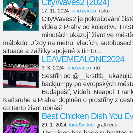
CityWaves2 (2024)
17. 11. 2024
kino&video
duke
CityWaves2 je pokračování čistě
videa z Prahy od kolektivu TRS
minutách ukazují život ve městě
málokdo. Jízdy na metru, vlacích, autobusech,
situace a zážitky spojené s tímto...
LEAVEMEALONE2024
3. 3. 2024
kino&video
rtd
Sestřih od @__krstftb_ ukazující
backjumpy po evropských měste
Budapešť, Vídeň, Neapol, Frankfu
Karlsruhe a Praha, doplněn o prostřihy z cesto
co tento život obnáší.
Best Chicken Dish You E
29. 1. 2024
kino&video
graffneck
The video has been submitted 