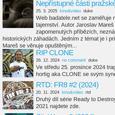
Nepřístupné části pražsk
25. 3. 2025
kino&video
duke
Web badatele.net se zaměřuje na
tajemství. Autor Jaroslav Mareš
zapomenutých příbězích, nezná
historických záhadách. Jedním z témat je i p
Mareš se věnuje opuštěným...
RIP CLONE
26. 12. 2024
no comment
duke
Ve středu 25. prosince 2024 tra
hortig aka CLONE se svým syne
RTD: FR8 #2 (2024)
20. 11. 2024
kino&video
rtd
Druhý díl série Ready to Destro
2021 najdete zde.