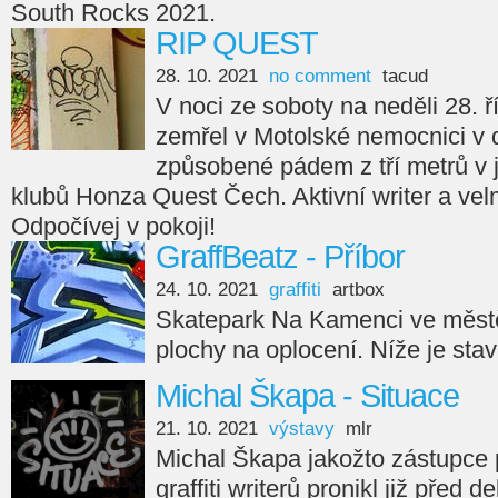
South Rocks 2021.
RIP QUEST
28. 10. 2021
no comment
tacud
V noci ze soboty na neděli 28. ř
zemřel v Motolské nemocnici v 
způsobené pádem z tří metrů v
klubů Honza Quest Čech. Aktivní writer a velm
Odpočívej v pokoji!
GraffBeatz - Příbor
24. 10. 2021
graffiti
artbox
Skatepark Na Kamenci ve městě
plochy na oplocení. Níže je sta
Michal Škapa - Situace
21. 10. 2021
výstavy
mlr
Michal Škapa jakožto zástupce
graffiti writerů pronikl již před d