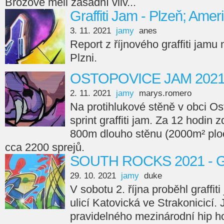
Brožové měli zásadní vliv...
Graffiti Jam - Plzeň; Amer
3. 11. 2021
jamy
anes
Report z říjnového graffiti jamu
Plzni.
OSTOPOVICE JAM 202
2. 11. 2021
jamy
marys.romero
Na protihlukové stěně v obci Os
sprint graffiti jam. Za 12 hodin 
800m dlouho stěnu (2000m² ploc
cca 2200 sprejů.
SOUTH ROCKS 2021 - Gr
29. 10. 2021
jamy
duke
V sobotu 2. října proběhl graffi
ulicí Katovická ve Strakonicicí.
pravidelného mezinárodní hip ho