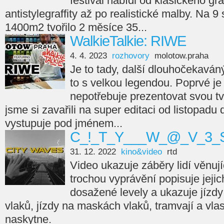
festival nabídl od klasického gra
antistylegraffity až po realistické malby. Na 9
1400m2 tvořilo 2 měsíce 35...
WalkieTalkie: RIWE
4. 4. 2023
rozhovory
molotow.praha
Je to tady, další dlouhočekaváný
to s velkou legendou. Poprvé je 
nepotřebuje prezentovat svou tvá
jsme si zavařili na super editaci od listopadu
vystupuje pod jménem...
C_!_T_Y___W_@_V_3_S
31. 12. 2022
kino&video
rtd
Video ukazuje záběry lidí věnujíc
trochou vyprávění popisuje jejic
dosažené levely a ukazuje jízdy
vlaků, jízdy na maskách vlaků, tramvají a vla
naskytne.