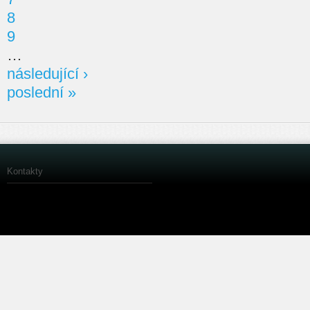
8
9
…
následující ›
poslední »
Kontakty