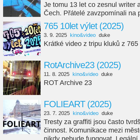
Je tomu 13 let co zesnul writer
Čech. Přátelé zavzpomínali na 
765 10let výlet (2025)
3. 9. 2025
kino&video
duke
Krátké video z tripu kluků z 765
RotArchive23 (2025)
11. 8. 2025
kino&video
duke
ROT Archive 23
FOLIEART (2025)
23. 7. 2025
kino&video
duke
Tresty za graffiti jsou často tvr
činnost. Komunikace mezi měste
nikdy nebude fungovat. Legální