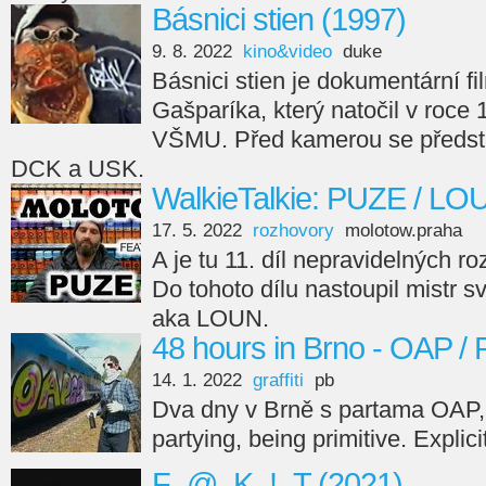
Básnici stien (1997)
9. 8. 2022
kino&video
duke
Básnici stien je dokumentární fi
Gašparíka, který natočil v roce
VŠMU. Před kamerou se předsta
DCK a USK.
WalkieTalkie: PUZE / LO
17. 5. 2022
rozhovory
molotow.praha
A je tu 11. díl nepravidelných r
Do tohoto dílu nastoupil mistr s
aka LOUN.
48 hours in Brno - OAP /
14. 1. 2022
graffiti
pb
Dva dny v Brně s partama OAP,
partying, being primitive. Explici
F_@_K_!_T (2021)