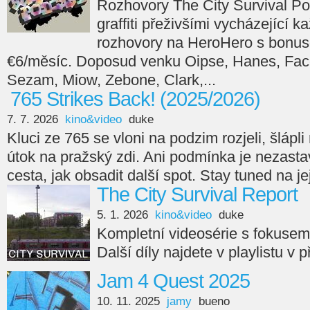
Rozhovory The City Survival Po
graffiti přeživšími vycházející 
rozhovory na HeroHero s bonus
€6/měsíc. Doposud venku Oipse, Hanes, Face
Sezam, Miow, Zebone, Clark,...
765 Strikes Back! (2025/2026)
7. 7. 2026
kino&video
duke
Kluci ze 765 se vloni na podzim rozjeli, šlápli n
útok na pražský zdi. Ani podmínka je nezasta
cesta, jak obsadit další spot. Stay tuned na je
The City Survival Report
5. 1. 2026
kino&video
duke
Kompletní videosérie s fokuse
Další díly najdete v playlistu v 
Jam 4 Quest 2025
10. 11. 2025
jamy
bueno