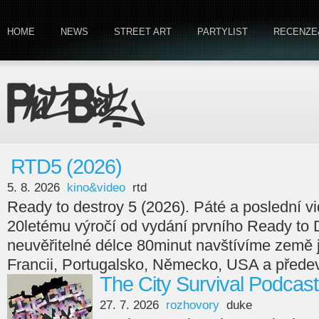
HOME
NEWS
STREET ART
PARTYLIST
RECENZE
RTD5 (2026)
5. 8. 2026
kino&video
rtd
Ready to destroy 5 (2026). Páté a poslední v
20letému výročí od vydání prvního Ready to 
neuvěřitelné délce 80minut navštívíme země
Francii, Portugalsko, Německo, USA a předev
The City Survival Podcast
27. 7. 2026
rozhovory
duke