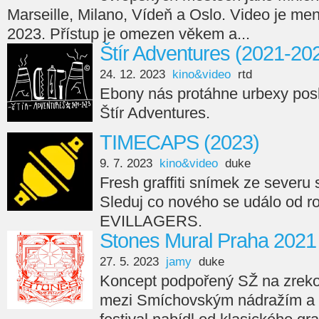
Marseille, Milano, Vídeň a Oslo. Video je men
2023. Přístup je omezen věkem a...
Štír Adventures (2021-20
24. 12. 2023
kino&video
rtd
Ebony nás protáhne urbexy posl
Štír Adventures.
TIMECAPS (2023)
9. 7. 2023
kino&video
duke
Fresh graffiti snímek ze seve
Sleduj co nového se událo od r
EVILLAGERS.
Stones Mural Praha 2021
27. 5. 2023
jamy
duke
Koncept podpořený SŽ na zreko
mezi Smíchovským nádražím a 