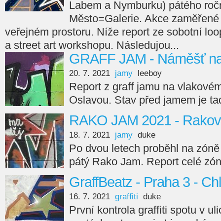
Labem a Nymburku) pátého roční
Město=Galerie. Akce zaměřené
veřejném prostoru. Níže report ze sobotní loop
a street art workshopu. Následujou...
GRAFF JAM - Náměšť na
20. 7. 2021
jamy
leeboy
Report z graff jamu na vlakové
Oslavou. Stav před jamem je ta
RAKO JAM 2021 - Rakov
18. 7. 2021
jamy
duke
Po dvou letech proběhl na zóně
pátý Rako Jam. Report celé zón
GraffBeatz - Praha 3 - C
16. 7. 2021
graffiti
duke
První kontrola graffiti spotu v u