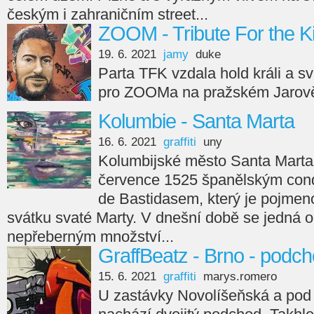
českým i zahraničním street...
ZOOM - Tribute For the K
19. 6. 2021
jamy
duke
Parta TFK vzdala hold králi a 
pro ZOOMa na pražském Jarov
Kolumbie - Santa Marta
16. 6. 2021
graffiti
uny
Kolumbijské město Santa Marta 
července 1525 španělským con
de Bastidasem, který je pojmen
svátku svaté Marty. V dnešní době se jedná o 
nepřeberným množství...
GraffBeatz - Brno - podc
15. 6. 2021
graffiti
marys.romero
U zastávky Novolíšeňská a pod 