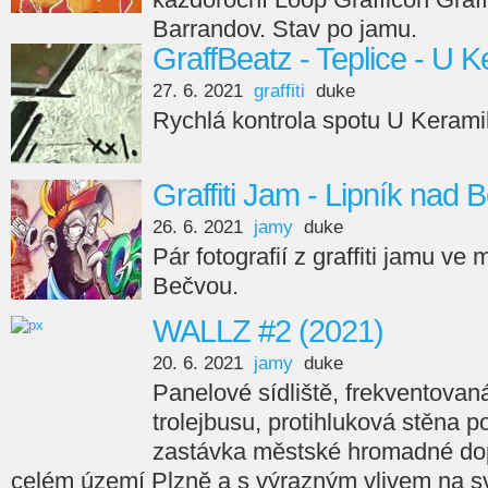
Barrandov. Stav po jamu.
GraffBeatz - Teplice - U 
27. 6. 2021
graffiti
duke
Rychlá kontrola spotu U Keramik
Graffiti Jam - Lipník nad
26. 6. 2021
jamy
duke
Pár fotografií z graffiti jamu ve
Bečvou.
WALLZ #2 (2021)
20. 6. 2021
jamy
duke
Panelové sídliště, frekventovan
trolejbusu, protihluková stěna p
zastávka městské hromadné do
celém území Plzně a s výrazným vlivem na sv