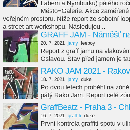
Labem a Nymburku) pátého roční
Město=Galerie. Akce zaměřené
veřejném prostoru. Níže report ze sobotní loop
a street art workshopu. Následujou...
GRAFF JAM - Náměšť na
20. 7. 2021
jamy
leeboy
Report z graff jamu na vlakové
Oslavou. Stav před jamem je ta
RAKO JAM 2021 - Rakov
18. 7. 2021
jamy
duke
Po dvou letech proběhl na zóně
pátý Rako Jam. Report celé zón
GraffBeatz - Praha 3 - C
16. 7. 2021
graffiti
duke
První kontrola graffiti spotu v u