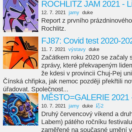
ROCHLITZ JAM 2021 - Li
12. 7. 2021
jamy
duke
Report z prvního prázdninového
Rochlitz.
FJ87: Covid test 2020-20
11. 7. 2021
výstavy
duke
Začátkem roku 2020 se začaly sv
zprávy, které překvapeným lidem 
že kdesi v provincii Chuj-Pej un
Čínská chřipka, jak nemoc později překřtili no
úřadovat. Společnost...
MĚSTO=GALERIE 2021 -
10. 7. 2021
jamy
duke
応2
Druhý červencový víkend a dru
Labem) pátého ročníku festival
zaměřené na současné umění ve