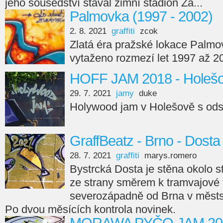
jeho sousedství stával zimní stadion Za...
Palmovka (1997 - 2002)
2. 8. 2021
graffiti
zcok
Zlatá éra pražské lokace Palmo
vytaženo rozmezí let 1997 až 2
HOFF JAM 2018 - Holeš
29. 7. 2021
jamy
duke
Holywood jam v Holešově s odst
GraffBeatz - Brno - Dosta
28. 7. 2021
graffiti
marys.romero
Bystrcká Dosta je stěna okolo 
ze strany směrem k tramvajové tr
severozápadně od Brna v městsk
Po dvou měsících kontrola novinek.