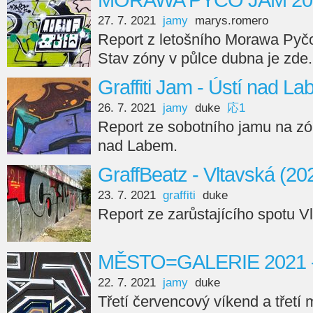
MORAWA PYČO JAM 2021
27. 7. 2021
jamy
marys.romero
Report z letošního Morawa Pyčo g
Stav zóny v půlce dubna je zde.
Graffiti Jam - Ústí nad L
26. 7. 2021
jamy
duke
応1
Report ze sobotního jamu na z
nad Labem.
GraffBeatz - Vltavská (20
23. 7. 2021
graffiti
duke
Report ze zarůstajícího spotu V
MĚSTO=GALERIE 2021 -
22. 7. 2021
jamy
duke
Třetí červencový víkend a třetí