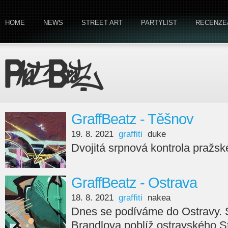
HOME
NEWS
STREET ART
PARTYLIST
RECENZE
GraffBeatz - Těšnov
19. 8. 2021
graffiti
duke
Dvojitá srpnová kontrola pražs
GraffBeatz - Ostrava
18. 8. 2021
graffiti
nakea
Dnes se podíváme do Ostravy. St
Brandlova poblíž ostravského S