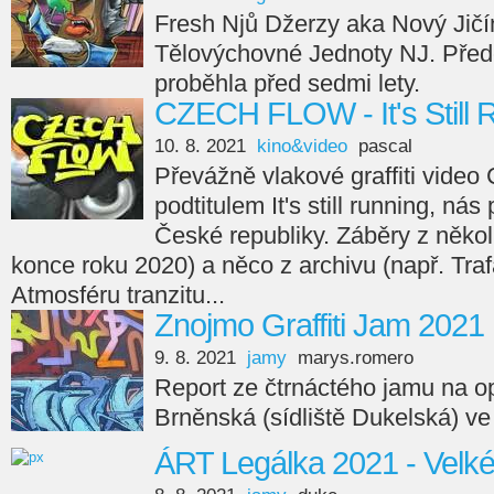
Fresh Njů Džerzy aka Nový Jičí
Tělovýchovné Jednoty NJ. Předc
proběhla před sedmi lety.
CZECH FLOW - It's Still 
10. 8. 2021
kino&video
pascal
Převážně vlakové graffiti vid
podtitulem It's still running, n
České republiky. Záběry z někol
konce roku 2020) a něco z archivu (např. Tra
Atmosféru tranzitu...
Znojmo Graffiti Jam 2021
9. 8. 2021
jamy
marys.romero
Report ze čtrnáctého jamu na opě
Brněnská (sídliště Dukelská) v
ÁRT Legálka 2021 - Velk