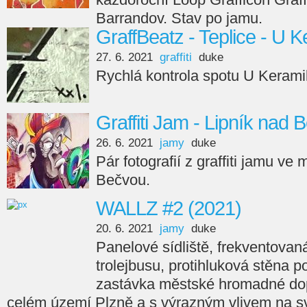
Barrandov. Stav po jamu.
GraffBeatz - Teplice - U 
27. 6. 2021
graffiti
duke
Rychlá kontrola spotu U Keramik
Graffiti Jam - Lipník nad
26. 6. 2021
jamy
duke
Pár fotografií z graffiti jamu ve
Bečvou.
WALLZ #2 (2021)
20. 6. 2021
jamy
duke
Panelové sídliště, frekventovan
trolejbusu, protihluková stěna p
zastávka městské hromadné do
celém území Plzně a s výrazným vlivem na sv