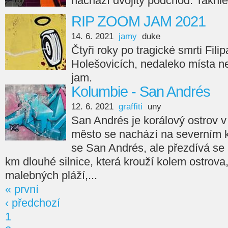
nachází dvojitý podchod. Takhl
RIP ZOOM JAM 2021
14. 6. 2021
jamy
duke
Čtyři roky po tragické smrti Fil
Holešovicích, nedaleko místa 
jam.
Kolumbie - San Andrés
12. 6. 2021
graffiti
uny
San Andrés je korálový ostrov v
město se nachází na severním k
se San Andrés, ale přezdívá se
km dlouhé silnice, která krouží kolem ostrov
malebných pláží,...
« první
‹ předchozí
1