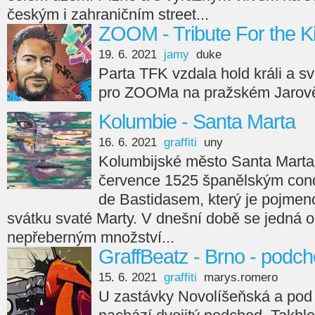
českým i zahraničním street...
ZOOM - Tribute For the K
19. 6. 2021
jamy
duke
Parta TFK vzdala hold králi a 
pro ZOOMa na pražském Jarov
Kolumbie - Santa Marta
16. 6. 2021
graffiti
uny
Kolumbijské město Santa Marta 
července 1525 španělským con
de Bastidasem, který je pojmen
svátku svaté Marty. V dnešní době se jedná o 
nepřeberným množství...
GraffBeatz - Brno - podc
15. 6. 2021
graffiti
marys.romero
U zastávky Novolíšeňská a pod 