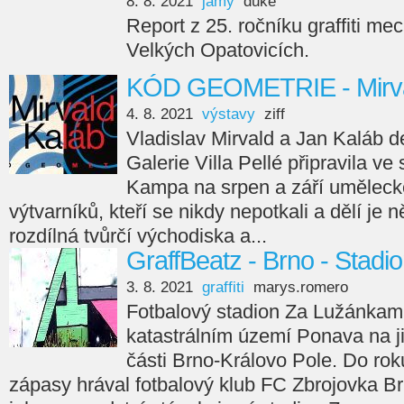
8. 8. 2021
jamy
duke
Report z 25. ročníku graffiti m
Velkých Opatovicích.
KÓD GEOMETRIE - Mirva
4. 8. 2021
výstavy
ziff
Vladislav Mirvald a Jan Kaláb d
Galerie Villa Pellé připravila v
Kampa na srpen a září uměleck
výtvarníků, kteří se nikdy nepotkali a dělí je n
rozdílná tvůrčí východiska a...
GraffBeatz - Brno - Stad
3. 8. 2021
graffiti
marys.romero
Fotbalový stadion Za Lužánkami
katastrálním území Ponava na 
části Brno-Královo Pole. Do ro
zápasy hrával fotbalový klub FC Zbrojovka B