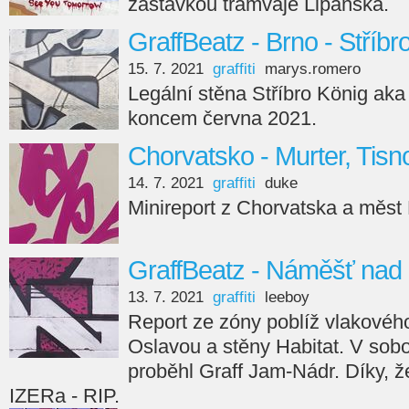
zastávkou tramvaje Lipanská.
GraffBeatz - Brno - Stříbr
15. 7. 2021
graffiti
marys.romero
Legální stěna Stříbro König aka 
koncem června 2021.
Chorvatsko - Murter, Tisn
14. 7. 2021
graffiti
duke
Minireport z Chorvatska a měst 
GraffBeatz - Náměšť nad
13. 7. 2021
graffiti
leeboy
Report ze zóny poblíž vlakové
Oslavou a stěny Habitat. V sobo
proběhl Graff Jam-Nádr. Díky, 
IZERa - RIP.