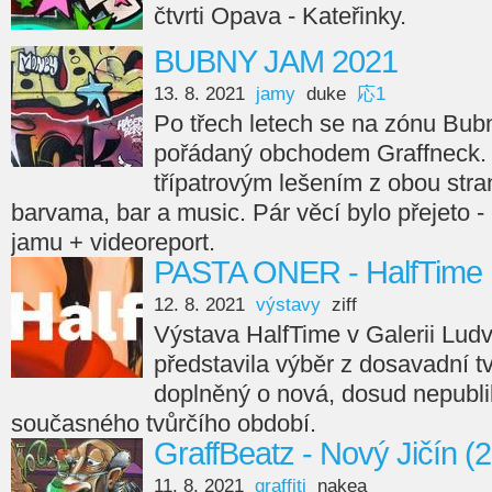
čtvrti Opava - Kateřinky.
BUBNY JAM 2021
13. 8. 2021
jamy
duke
応1
Po třech letech se na zónu Bubny 
pořádaný obchodem Graffneck.
třípatrovým lešením z obou stra
barvama, bar a music. Pár věcí bylo přejeto - 
jamu + videoreport.
PASTA ONER - HalfTime
12. 8. 2021
výstavy
ziff
Výstava HalfTime v Galerii Lu
představila výběr z dosavadní t
doplněný o nová, dosud nepubli
současného tvůrčího období.
GraffBeatz - Nový Jičín (
11. 8. 2021
graffiti
nakea