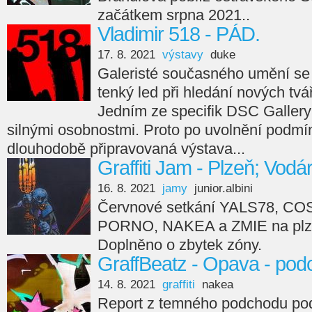
začátkem srpna 2021..
Vladimir 518 - PÁD.
17. 8. 2021
výstavy
duke
Galeristé současného umění se
tenký led při hledání nových tvá
Jedním ze specifik DSC Gallery
silnými osobnostmi. Proto po uvolnění podmí
dlouhodobě připravovaná výstava...
Graffiti Jam - Plzeň; Vodá
16. 8. 2021
jamy
junior.albini
Červnové setkání YALS78, C
PORNO, NAKEA a ZMIE na plze
Doplněno o zbytek zóny.
GraffBeatz - Opava - pod
14. 8. 2021
graffiti
nakea
Report z temného podchodu pod 