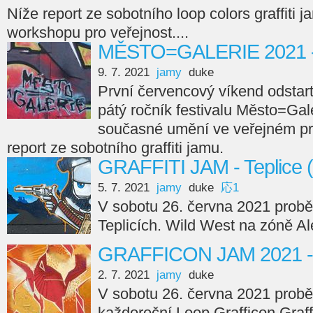
Níže report ze sobotního loop colors graffiti j
workshopu pro veřejnost....
MĚSTO=GALERIE 2021 -
9. 7. 2021
jamy
duke
První červencový víkend odstar
pátý ročník festivalu Město=Ga
současné umění ve veřejném pr
report ze sobotního graffiti jamu.
GRAFFITI JAM - Teplice 
5. 7. 2021
jamy
duke
応1
V sobotu 26. června 2021 proběhl
Teplicích. Wild West na zóně Ale
GRAFFICON JAM 2021 -
2. 7. 2021
jamy
duke
V sobotu 26. června 2021 proběh
každoroční Loop Grafficon Graff