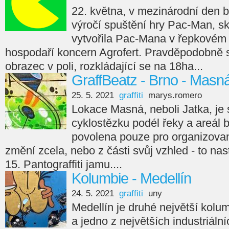
22. května, v mezinárodní den b
výročí spuštění hry Pac-Man, s
vytvořila Pac-Mana v řepkovém 
hospodaří koncern Agrofert. Pravděpodobně s
obrazec v poli, rozkládající se na 18ha...
GraffBeatz - Brno - Masn
25. 5. 2021
graffiti
marys.romero
Lokace Masná, neboli Jatka, je 
cyklostězku podél řeky a areál b
povolena pouze pro organizova
změní zcela, nebo z části svůj vzhled - to na
15. Pantograffiti jamu....
Kolumbie - Medellín
24. 5. 2021
graffiti
uny
Medellín je druhé největší kol
a jedno z největších industriáln