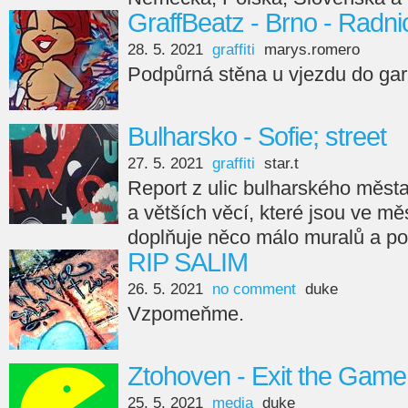
GraffBeatz - Brno - Radni
28. 5. 2021
graffiti
marys.romero
Podpůrná stěna u vjezdu do gar
Bulharsko - Sofie; street
27. 5. 2021
graffiti
star.t
Report z ulic bulharského měst
a větších věcí, které jsou ve m
doplňuje něco málo muralů a po
RIP SALIM
26. 5. 2021
no comment
duke
Vzpomeňme.
Ztohoven - Exit the Game 
25. 5. 2021
media
duke