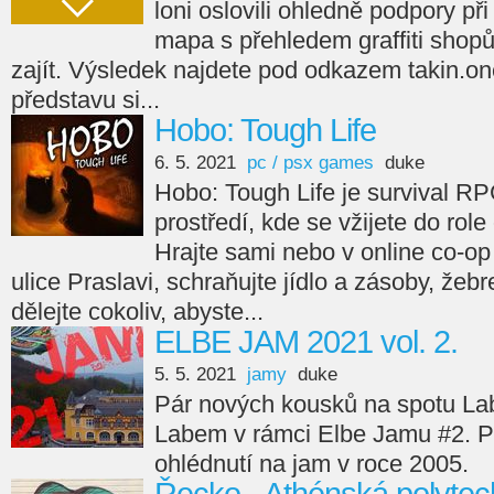
loni oslovili ohledně podpory př
mapa s přehledem graffiti shop
zajít. Výsledek najdete pod odkazem takin.on
představu si...
Hobo: Tough Life
6. 5. 2021
pc / psx games
duke
Hobo: Tough Life je survival R
prostředí, kde se vžijete do ro
Hrajte sami nebo v online co-o
ulice Praslavi, schraňujte jídlo a zásoby, žebr
dělejte cokoliv, abyste...
ELBE JAM 2021 vol. 2.
5. 5. 2021
jamy
duke
Pár nových kousků na spotu La
Labem v rámci Elbe Jamu #2. Pr
ohlédnutí na jam v roce 2005.