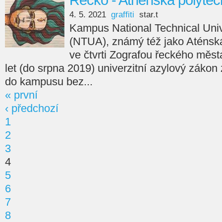
Řecko - Athénská polytec
4. 5. 2021
graffiti
star.t
Kampus National Technical Univ
(NTUA), známý též jako Aténská
ve čtvrti Zografou řeckého měst
let (do srpna 2019) univerzitní azylový zákon 
do kampusu bez...
« první
‹ předchozí
1
2
3
4
5
6
7
8