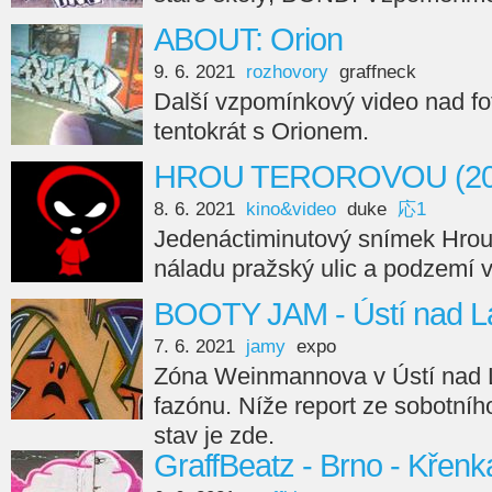
ABOUT: Orion
9. 6. 2021
rozhovory
graffneck
Další vzpomínkový video nad f
tentokrát s Orionem.
HROU TEROROVOU (20
8. 6. 2021
kino&video
duke
応1
Jedenáctiminutový snímek Hrou
náladu pražský ulic a podzemí v
BOOTY JAM - Ústí nad L
7. 6. 2021
jamy
expo
Zóna Weinmannova v Ústí nad
fazónu. Níže report ze sobotní
stav je zde.
GraffBeatz - Brno - Křenk