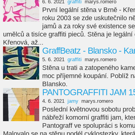
6. 6. 2021
graffiti
marys.romero
První legální stěna v Brně - Kř
roku 2003 se zde uskutečnilo něk
jamů a za roky své existence se 
umělců a tisíce graffiti pieců. Stěna je legální
Křenová, až...
GraffBeatz - Blansko - 
5. 6. 2021
graffiti
marys.romero
Stěna u trati a zatopeného kam
moc příjemné koupání. Poblíž 
Blansko.
PANTOGRAFFITI JAM 15 
4. 6. 2021
jamy
marys.romero
Poslední květnovou sobotu pro
nábřeží komorní graffiti jam, kt
Pantograff ve spolupráci s komun
Malovalo se na stěnu podél cyklostezky, kter