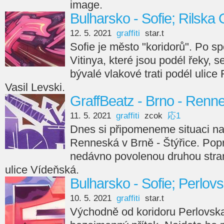
image.
Bulharsko - Sofie; Rilska 
12. 5. 2021
graffiti
star.t
Sofie je město "koridorů". Po s
Vitinya, které jsou podél řeky, 
bývalé vlakové trati podél ulice R
Vasil Levski.
GraffBeatz - Brno - Renn
11. 5. 2021
graffiti
zcok
応1
Dnes si připomeneme situaci na
Renneská v Brně - Štýřice. Popr
nedávno povolenou druhou stra
ulice Vídeňská.
Bulharsko - Sofie; Perlovs
10. 5. 2021
graffiti
star.t
Východně od koridoru Perlovsk