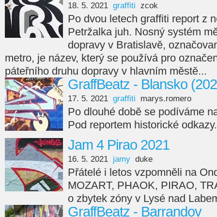
18. 5. 2021
graffiti
zcok
Po dvou letech graffiti report 
Petržalka juh. Nosný systém m
dopravy v Bratislavě, označovan
metro, je název, který se používá pro označe
páteřního druhu dopravy v hlavním městě...
GraffBeatz - Blansko (202
17. 5. 2021
graffiti
marys.romero
Po dlouhé době se podíváme na
Pod reportem historické odkazy.
Jam 4 Pirao 2021
16. 5. 2021
jamy
duke
Přátelé i letos vzpomněli na On
MOZART, PHAOK, PIRAO, TRA
o zbytek zóny v Lysé nad Labe
GraffBeatz - Barrandov