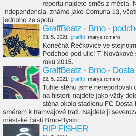
reportu najdete směs z města. Ne
Independencia, známé jako Comuna 13, včetn
jednoho ze spotů.
GraffBeatz - Brno - podc
23. 5. 2021
graffiti
marys.romero
Konečná Řečkovice ve stejnojme
Podchod pod ulicí T. Novákové 
roku 2015.
GraffBeatz - Brno - Dosta
22. 5. 2021
graffiti
marys.romero
Tuhle stěnu jsme nereportovali 
na historii najdete jako vždy dol
stěna okolo stadionu FC Dosta 
směrem k tramvajové trati. Najdete ji severo
městské části Brno-Bystrc....
RIP FISHER