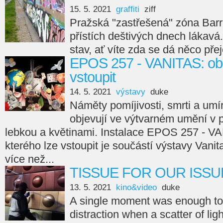
15. 5. 2021
graffiti
ziff
Pražská "zastřešená" zóna Bar
přístích deštivých dnech lákavá.
stav, ať víte zda se dá něco přej
EPOS 257 - VANITAS: obr
vstoupit
14. 5. 2021
výstavy
duke
Náměty pomíjivosti, smrti a umí
objevují ve výtvarném umění v p
lebkou a květinami. Instalace EPOS 257 - V
kterého lze vstoupit je součástí výstavy Vanit
více než...
TISSUE FOR OUR ISSUE
13. 5. 2021
kino&video
duke
A single moment was enough to c
distraction when a scatter of lig