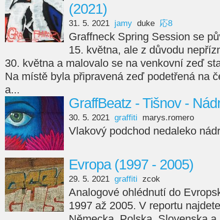
(2021)
31. 5. 2021
jamy
duke
応8
Graffneck Spring Session se pů
15. května, ale z důvodu nepříz
30. května a malovalo se na venkovní zeď st
Na místě byla připravená zeď podetřená na če
a...
GraffBeatz - Tišnov - Nád
30. 5. 2021
graffiti
marys.romero
Vlakový podchod nedaleko nádr
Evropa (1997 - 2005)
29. 5. 2021
graffiti
zcok
Analogové ohlédnutí do Evropsk
1997 až 2005. V reportu najdete v
Německa, Polska, Slovenska a 