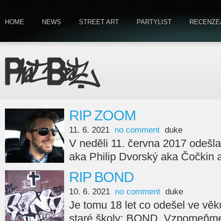
HOME
NEWS
STREET ART
PARTYLIST
RECENZE
RIP ZOOM
11. 6. 2021
no comment
duke
V neděli 11. června 2017 odešla
aka Philip Dvorský aka Čočkin
RIP BOND
10. 6. 2021
no comment
duke
Je tomu 18 let co odešel ve věk
staré školy; BOND. Vzpomeňm