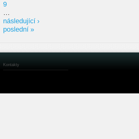
9
…
následující ›
poslední »
Kontakty