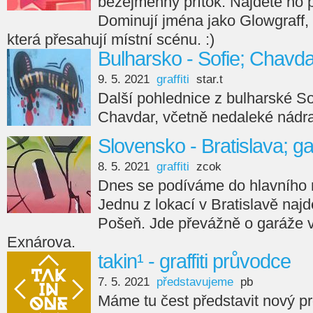
bezejmenný přítok. Najdete ho p
Dominují jména jako Glowgraff
která přesahují místní scénu. :)
Bulharsko - Sofie; Chavda
9. 5. 2021
graffiti
star.t
Další pohlednice z bulharské S
Chavdar, včetně nedaleké nádr
Slovensko - Bratislava; 
8. 5. 2021
graffiti
zcok
Dnes se podíváme do hlavního 
Jednu z lokací v Bratislavě naj
Pošeň. Jde převážně o garáže v
Exnárova.
takin¹ - graffiti průvodce
7. 5. 2021
představujeme
pb
Máme tu čest představit nový pro