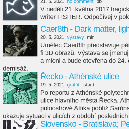
21. 5. 2021
no comment
pb
V neděli 21. května 2017 tragic
writer FISHER. Odpočívej v poko
Caer8th - Dark matter, li
20. 5. 2021
výstavy
mlr
Umělec Caer8th představuje pět
fi 3D obrazů. Výstava se jmenu
a mioni a bude otevřena do 24.
dernisáž.
Řecko - Athénské ulice
19. 5. 2021
graffiti
star.t
Po reportu z Athénské polytech
ulice hlavního města Řecka. Ath
poloostrově Attika poblíž Sarón
ukazuje sytuaci v ulicích z období posledních
Slovensko - Bratislava; Pe