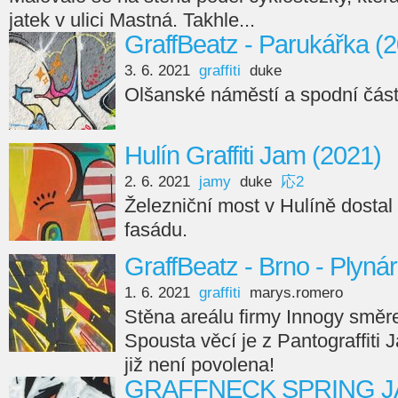
jatek v ulici Mastná. Takhle...
GraffBeatz - Parukářka (
3. 6. 2021
graffiti
duke
Olšanské náměstí a spodní část
Hulín Graffiti Jam (2021)
2. 6. 2021
jamy
duke
応2
Železniční most v Hulíně dostal
fasádu.
GraffBeatz - Brno - Plyná
1. 6. 2021
graffiti
marys.romero
Stěna areálu firmy Innogy směre
Spousta věcí je z Pantograffiti
již není povolena!
GRAFFNECK SPRING JAM