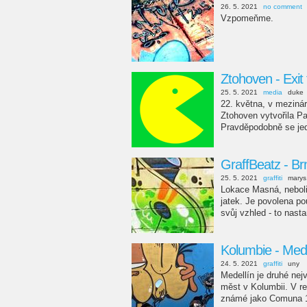
26. 5. 2021
no comment
Vzpomeňme.
Ztohoven - Exit
25. 5. 2021
media
duke
22. května, v mezinár
Ztohoven vytvořila P
Pravděpodobně se jedn
GraffBeatz - B
25. 5. 2021
graffiti
marys
Lokace Masná, neboli 
jatek. Je povolena p
svůj vzhled - to nasta
Kolumbie - Mede
24. 5. 2021
graffiti
uny
Medellín je druhé nej
měst v Kolumbii. V re
známé jako Comuna 13