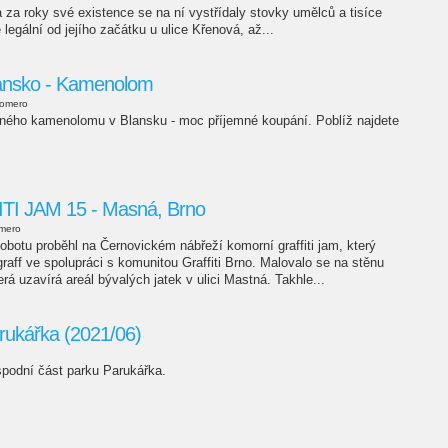
 a za roky své existence se na ní vystřídaly stovky umělců a tisíce
je legální od jejího začátku u ulice Křenová, až...
lansko - Kamenolom
romero
peného kamenolomu v Blansku - moc příjemné koupání. Poblíž najdete
I JAM 15 - Masná, Brno
omero
botu proběhl na Černovickém nábřeží komorní graffiti jam, který
raff ve spolupráci s komunitou Graffiti Brno. Malovalo se na stěnu
rá uzavírá areál bývalých jatek v ulici Mastná. Takhle...
rukářka (2021/06)
podní část parku Parukářka.