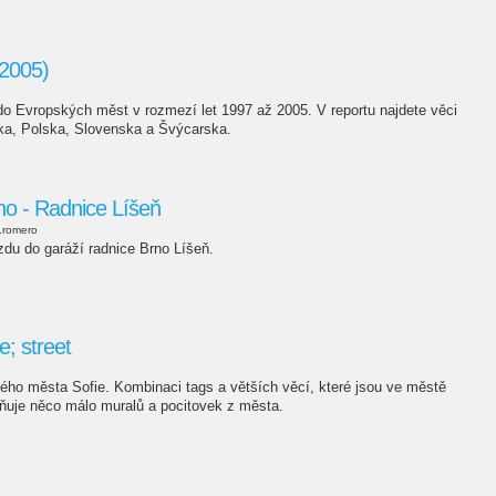
 2005)
do Evropských měst v rozmezí let 1997 až 2005. V reportu najdete věci
cka, Polska, Slovenska a Švýcarska.
no - Radnice Líšeň
.romero
zdu do garáží radnice Brno Líšeň.
e; street
kého města Sofie. Kombinaci tags a větších věcí, které jsou ve městě
ňuje něco málo muralů a pocitovek z města.