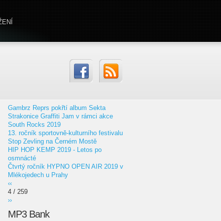
ŽENÍ
Gambrz Reprs pokřtí album Sekta
Strakonice Graffiti Jam v rámci akce
South Rocks 2019
13. ročník sportovně-kulturního festivalu
Stop Zevling na Černém Mostě
HIP HOP KEMP 2019 - Letos po
osmnácté
Čtvrtý ročník HYPNO OPEN AIR 2019 v
Mlékojedech u Prahy
‹‹
4 / 259
››
MP3 Bank