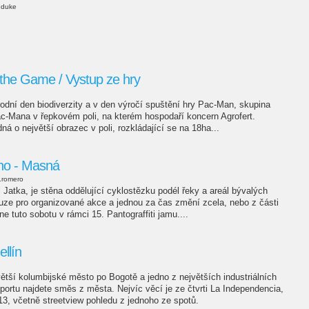
duke
 the Game / Vystup ze hry
odní den biodiverzity a v den výročí spuštění hry Pac-Man, skupina
ac-Mana v řepkovém poli, na kterém hospodaří koncern Agrofert.
á o největší obrazec v poli, rozkládající se na 18ha...
rno - Masná
.romero
Jatka, je stěna oddělující cyklostězku podél řeky a areál bývalých
ouze pro organizované akce a jednou za čas změní zcela, nebo z části
ne tuto sobotu v rámci 15. Pantograffiti jamu....
llín
větší kolumbijské město po Bogotě a jedno z největších industriálních
portu najdete směs z města. Nejvíc věcí je ze čtvrti La Independencia,
, včetně streetview pohledu z jednoho ze spotů.