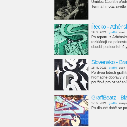
Umělec Caer8th předs
Temná hmota, světlo 
Řecko - Athénsk
19. 5. 2021
graffiti
star.t
Po reportu z Athénsk
rozkládají na poloost
období posledních čt
Slovensko - Brat
18. 5. 2021
graffiti
zcok
Po dvou letech graff
hromadné dopravy v Br
používá pro označení
GraffBeatz - Bl
17. 5. 2021
graffiti
marys
Po dlouhé době se po