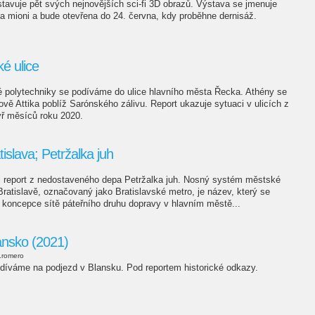
tavuje pět svých nejnovějších sci-fi 3D obrazů. Výstava se jmenuje
a mioni a bude otevřena do 24. června, kdy proběhne dernisáž.
é ulice
é polytechniky se podíváme do ulice hlavního města Řecka. Athény se
rově Attika poblíž Sarónského zálivu. Report ukazuje sytuaci v ulicích z
yř měsíců roku 2020.
islava; Petržalka juh
iti report z nedostaveného depa Petržalka juh. Nosný systém městské
atislavě, označovaný jako Bratislavské metro, je název, který se
 koncepce sítě páteřního druhu dopravy v hlavním městě...
ansko (2021)
.romero
díváme na podjezd v Blansku. Pod reportem historické odkazy.