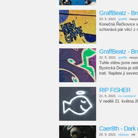
GraffBeatz - B
23. 5. 2021
graffiti
marys
Konečná Řečkovice ve
schovává pár věcí z 
GraffBeatz - Br
22. 5. 2021
graffiti
marys
Tuhle stěnu jsme nerep
Bystrcká Dosta je st
trati. Najdete ji sev
RIP FISHER
21. 5. 2021
no comment
V neděli 21. května 2
Caer8th - Dark 
20. 5. 2021
výstavy
mlr