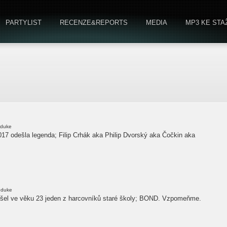
PARTYLIST
RECENZE&REPORTS
MEDIA
MP3 KE STA
duke
017 odešla legenda; Filip Crhák aka Philip Dvorský aka Čočkin aka
duke
ešel ve věku 23 jeden z harcovníků staré školy; BOND. Vzpomeňme.