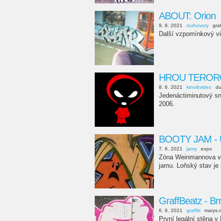
ABOUT: Orion
9. 6. 2021
rozhovory
gra
Další vzpomínkový vi
HROU TERORO
8. 6. 2021
kino&video
d
Jedenáctiminutový sn
2006.
BOOTY JAM - Ú
7. 6. 2021
jamy
expo
Zóna Weinmannova v 
jamu. Loňský stav je 
GraffBeatz - Br
6. 6. 2021
graffiti
marys.
První legální stěna v