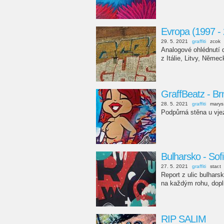
Evropa (1997 -
29. 5. 2021
graffiti
zcok
Analogové ohlédnutí 
z Itálie, Litvy, Něme
GraffBeatz - Br
28. 5. 2021
graffiti
marys
Podpůrná stěna u vje
Bulharsko - Sofi
27. 5. 2021
graffiti
star.t
Report z ulic bulhars
na každým rohu, dopl
RIP SALIM