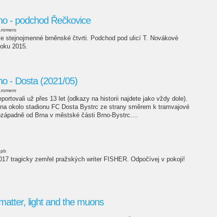
rno - podchod Řečkovice
.romero
 stejnojmenné brněnské čtvrti. Podchod pod ulicí T. Novákové
roku 2015.
no - Dosta (2021/05)
.romero
ortovali už přes 13 let (odkazy na historii najdete jako vždy dole).
ěna okolo stadionu FC Dosta Bystrc ze strany směrem k tramvajové
erozápadně od Brna v městské části Brno-Bystrc....
pb
017 tragicky zemřel pražských writer FISHER. Odpočívej v pokoji!
matter, light and the muons