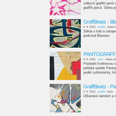
velkých graffiti jamů
graffiti pieců. Stěna 
GraffBeatz - B
5. 6. 2021
graffiti
marys.
Stěna u trati a zato
podchod Blansko.
PANTOGRAFFIT
4. 6. 2021
jamy
marys.r
Poslední květnovou so
pořádal spolek Pantog
podél cyklostezky, kte
GraffBeatz - Pa
3. 6. 2021
graffiti
duke
Olšanské náměstí a s