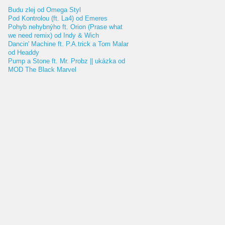
Budu zlej od Omega Styl
Pod Kontrolou (ft. La4) od Emeres
Pohyb nehybnýho ft. Orion (Prase what
we need remix) od Indy & Wich
Dancin' Machine ft. P.A.trick a Tom Malar
od Headdy
Pump a Stone ft. Mr. Probz || ukázka od
MOD The Black Marvel