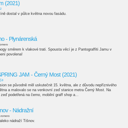
am (2021)
2
íně dostal v půlce května novou fasádu.
no - Plynárenská
romero
nogy směrem k vlakové trati. Spousta věcí je z Pantograffiti Jamu v
není povolena!
RING JAM - Černý Most (2021)
応8
sion se původně měl uskutečnit 15. května, ale z důvodu nepříznivého
větna a malovalo se na venkovní zeď stanice metra Černý Most. Na
 zeď podetřená na černo, mobilní graff shop a...
šnov - Nádražní
.romero
leko nádraží Tišnov.