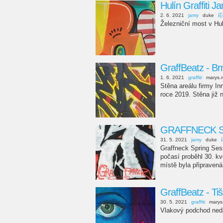
Hulín Graffiti J
2. 6. 2021
jamy
duke
応
Železniční most v Hul
GraffBeatz - Br
1. 6. 2021
graffiti
marys.
Stěna areálu firmy In
roce 2019. Stěna již 
GRAFFNECK SP
31. 5. 2021
jamy
duke
Graffneck Spring Ses
počasí proběhl 30. k
místě byla připravená
GraffBeatz - Ti
30. 5. 2021
graffiti
marys
Vlakový podchod neda