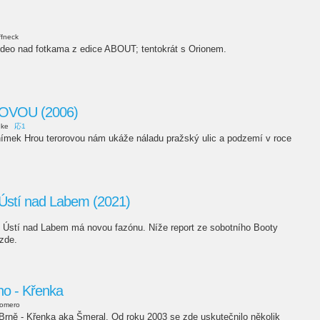
ffneck
deo nad fotkama z edice ABOUT; tentokrát s Orionem.
VOU (2006)
uke
応1
ímek Hrou terorovou nám ukáže náladu pražský ulic a podzemí v roce
stí nad Labem (2021)
Ústí nad Labem má novou fazónu. Níže report ze sobotního Booty
zde.
no - Křenka
romero
 Brně - Křenka aka Šmeral. Od roku 2003 se zde uskutečnilo několik