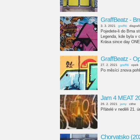
GraffBeatz - Br
3. 3. 2021
graffiti
disgraf
Pojedete-li do Brna 
Legenda, kde byla v d
Krása since day ONE
GraffBeatz - O
27. 2. 2021
graffiti
opek
Po měsíci znova pohle
Jam 4 MEAT 2
26. 2. 2021
jamy
cithe
Přátelé v neděli 21.
Chorvatsko (20