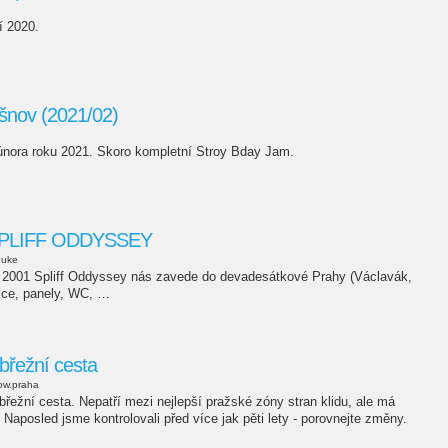
í 2020.
ěšnov (2021/02)
února roku 2021. Skoro kompletní Stroy Bday Jam.
SPLIFF ODDYSSEY
duke
a 2001 Spliff Oddyssey nás zavede do devadesátkové Prahy (Václavák,
kce, panely, WC, …
břežní cesta
ow.praha
ežní cesta. Nepatří mezi nejlepší pražské zóny stran klidu, ale má
Naposled jsme kontrolovali před více jak pěti lety - porovnejte změny.