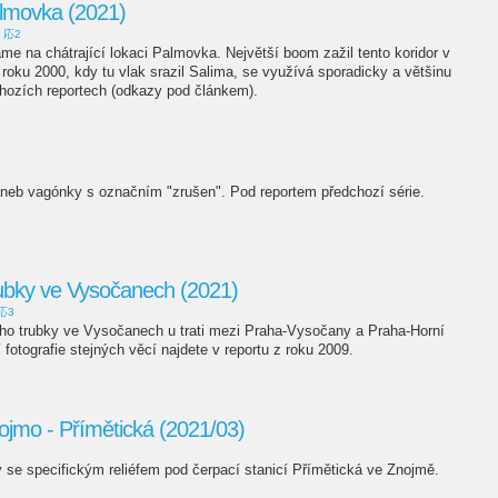
almovka (2021)
応2
me na chátrající lokaci Palmovka. Největší boom zažil tento koridor v
d roku 2000, kdy tu vlak srazil Salima, se využívá sporadicky a většinu
chozích reportech (odkazy pod článkem).
 aneb vagónky s označním "zrušen". Pod reportem předchozí série.
rubky ve Vysočanech (2021)
応3
ho trubky ve Vysočanech u trati mezi Praha-Vysočany a Praha-Horní
 fotografie stejných věcí najdete v reportu z roku 2009.
ojmo - Přímětická (2021/03)
 se specifickým reliéfem pod čerpací stanicí Přímětická ve Znojmě.