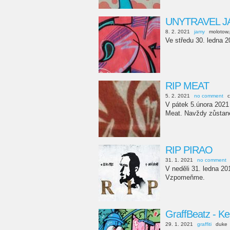
UNYTRAVEL JAM
8. 2. 2021
jamy
molotow
Ve středu 30. ledna
RIP MEAT
5. 2. 2021
no comment
c
V pátek 5.února 2021
Meat. Navždy zůstane
RIP PIRAO
31. 1. 2021
no comment
V neděli 31. ledna 2
Vzpomeňme.
GraffBeatz - Ke
29. 1. 2021
graffiti
duke