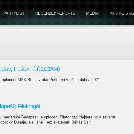
PARTYLIST
RECENZE&REPORTS
MEDIA
MP3 KE STA
eclav; Poštorná (2021/04)
tav oplocení MSK Břeclav aka Poštorná v půlce dubna 2021.
pešť; Filatorigát
 maďarské Budapešti je oplocení Filatorigát. Najdete ho v severní
 odbočky Dunaje, ale jižněji než skatepark Békás Sziti.