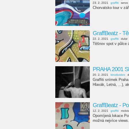
23. 2. 2021
graffiti
servo
Chorvatsko tour v zář
GraffBeatz - T
22. 2. 2021
graffiti
duke
Těšnov spot v půlce 
PRAHA 2001 
20. 2. 2021
kino&video
Graffiti snímek Prah
Hlavák, Letná, …), a
GraffBeatz - Po
12. 2. 2021
graffiti
molot
Opomíjená lokace Pobř
možná nejvíce views. 