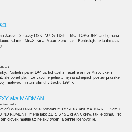
021
vy na Jarově. Smečky DSK, NUTS, BGH, TMC, TOPGUNZ, aneb jména
ueno, Chime, Mira2, Kina, Meon, Zero, Last. Kontrolujte aktuální stav.
y.
affneck
níky. Poslední panel LA4 už bohužel smazali a ani ve Vršovickém
it, ale pořád platí, že Lavor je jedna z nejzásadnějších postav pražské
vojí malovací historii shrnul v tracku 1994 -...
 SEXY aka MADMAN
lotow.praha
zhovorů WalkieTalkie přijal pozvání mistr SEXY aka MADMAN C. Komu
D NO KOMENT, jména jako ZER, BYSE či ANK crew, tak je doma. Pro
 ten člověk maluje už nějaký týden, a tenhle rozhovor je...