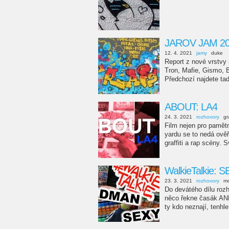
JAROV JAM 2
12. 4. 2021
jamy
duke
Report z nové vrst
Tron, Mafie, Gismo, B
Předchozí najdete tad
ABOUT: LA4
24. 3. 2021
rozhovory
gr
Film nejen pro pamět
yardu se to nedá ověř
graffiti a rap scény. S
WalkieTalkie:
23. 3. 2021
rozhovory
mo
Do devátého dílu ro
něco řekne časák AN
ty kdo neznají, tenhle