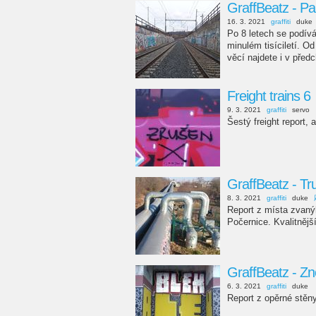
GraffBeatz - P
16. 3. 2021
graffiti
duke
Po 8 letech se podívá
minulém tisíciletí. O
věcí najdete i v před
Freight trains 6
9. 3. 2021
graffiti
servo
Šestý freight report,
GraffBeatz - T
8. 3. 2021
graffiti
duke
Report z místa zvaný
Počernice. Kvalitnější
GraffBeatz - Zn
6. 3. 2021
graffiti
duke
Report z opěrné stěny