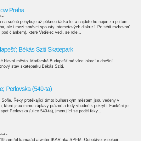
otow Praha
uke
e na scéně pohybuje už pěknou řádku let a najdete ho nejen za pultem
, ale i mezi správci spousty internetových diskuzí. Po sérii rozhovorů
 pod článkem), které Vetřelec vedl, se role...
apešť; Békás Sziti Skatepark
ské hlavní město. Maďarská Budapešť má více lokací a dnešní
znový stav skateparku Békás Sziti.
e; Perlovska (549-ta)
Sofie. Řeky protékající tímto bulharským městem jsou vedeny v
, které jsou mimo záplavy prázné a tedy vhodné k pokrytí. Funkční je
 spot Perlovska (ulice 549-ta), jmenující se podél řeky...
duke
019 zemřel kamarád a writer IKAR aka SPEM. Odpočívej v pokoji.