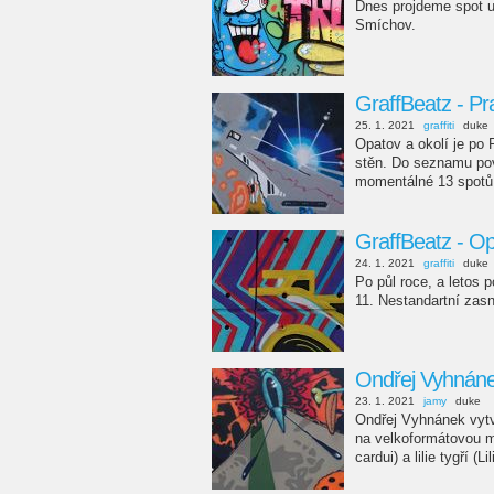
Dnes projdeme spot u
Smíchov.
GraffBeatz - Pr
25. 1. 2021
graffiti
duke
Opatov a okolí je po 
stěn. Do seznamu pov
momentálné 13 spotů.
GraffBeatz - O
24. 1. 2021
graffiti
duke
Po půl roce, a letos 
11. Nestandartní zas
Ondřej Vyhnánek
23. 1. 2021
jamy
duke
Ondřej Vyhnánek vytv
na velkoformátovou m
cardui) a lilie tygří (