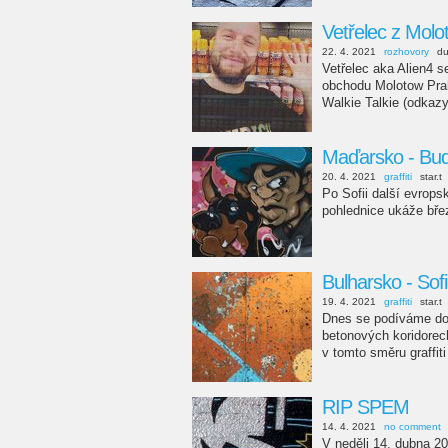
Vetřelec z Mol
22. 4. 2021
rozhovory
d
Vetřelec aka Alien4 s
obchodu Molotow Praha
Walkie Talkie (odkazy
Maďarsko - Bud
20. 4. 2021
graffiti
star.t
Po Sofii další evrop
pohlednice ukáže bře
Bulharsko - Sofi
19. 4. 2021
graffiti
star.t
Dnes se podíváme do 
betonových koridorech
v tomto směru graffiti
RIP SPEM
14. 4. 2021
no comment
V neděli 14. dubna 2