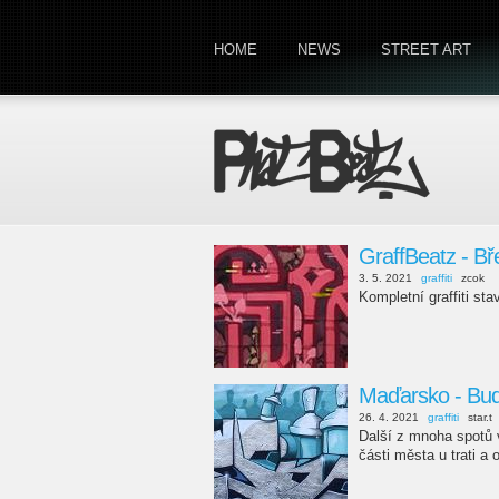
HOME
NEWS
STREET ART
GraffBeatz - Bř
3. 5. 2021
graffiti
zcok
Kompletní graffiti s
Maďarsko - Buda
26. 4. 2021
graffiti
star.t
Další z mnoha spotů v
části města u trati a