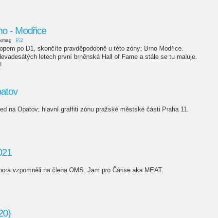
no - Modřice
ixmag
応2
stopem po D1, skončíte pravděpodobně u této zóny; Brno Modřice.
evadesátých letech první brněnská Hall of Fame a stále se tu maluje.
!
patov
d na Opatov; hlavní graffiti zónu pražské městské části Praha 11.
021
 února vzpomněli na člena OMS. Jam pro Čárise aka MEAT.
20)