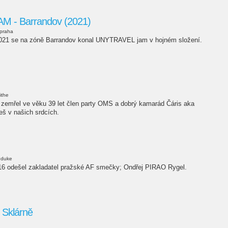
 - Barrandov (2021)
.praha
 2021 se na zóně Barrandov konal UNYTRAVEL jam v hojném složení.
ithe
 zemřel ve věku 39 let člen party OMS a dobrý kamarád Čáris aka
š v našich srdcích.
duke
016 odešel zakladatel pražské AF smečky; Ondřej PIRAO Rygel.
 Sklárně