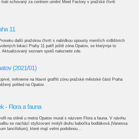
 trati schovaný za centrem umění Meet Factory v pražské čtvrti
aha 11
Proseku další pražskou čtvrtí s nabídkou spousty menších sídlištních
olených lokací Prahy 11 patří ještě zóna Opatov, se kterýmje to
 Aktualizovaný seznam spotů naleznete zde.
patov (2021/01)
poprvé, mrkneme na hlavní graffiti zónu pražské městské části Praha
něžený pohled na Opatov.
 - Flora a fauna
ořil na stěně u metra Opatov mural s názvem Flora a fauna. V návrhu
albu se nachází stylizovaní motýli druhu babočka bodláková (Vanessa
Lilium lancifolium), které mají velmi podobnou...