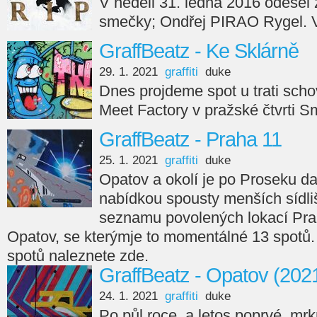
V neděli 31. ledna 2016 odešel
smečky; Ondřej PIRAO Rygel.
GraffBeatz - Ke Sklárně
29. 1. 2021
graffiti
duke
Dnes projdeme spot u trati sch
Meet Factory v pražské čtvrti S
GraffBeatz - Praha 11
25. 1. 2021
graffiti
duke
Opatov a okolí je po Proseku dal
nabídkou spousty menších sídli
seznamu povolených lokací Prah
Opatov, se kterýmje to momentálné 13 spotů
spotů naleznete zde.
GraffBeatz - Opatov (202
24. 1. 2021
graffiti
duke
Po půl roce, a letos poprvé, mrk