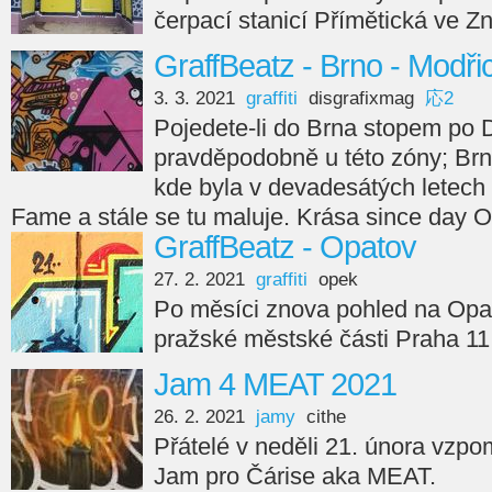
čerpací stanicí Přímětická ve Z
GraffBeatz - Brno - Modři
3. 3. 2021
graffiti
disgrafixmag
応2
Pojedete-li do Brna stopem po 
pravděpodobně u této zóny; Br
kde byla v devadesátých letech 
Fame a stále se tu maluje. Krása since day 
GraffBeatz - Opatov
27. 2. 2021
graffiti
opek
Po měsíci znova pohled na Opato
pražské městské části Praha 11
Jam 4 MEAT 2021
26. 2. 2021
jamy
cithe
Přátelé v neděli 21. února vzp
Jam pro Čárise aka MEAT.