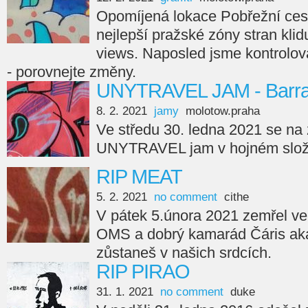
Opomíjená lokace Pobřežní cest
nejlepší pražské zóny stran kli
views. Naposled jsme kontroloval
- porovnejte změny.
UNYTRAVEL JAM - Barra
8. 2. 2021
jamy
molotow.praha
Ve středu 30. ledna 2021 se na
UNYTRAVEL jam v hojném slož
RIP MEAT
5. 2. 2021
no comment
cithe
V pátek 5.února 2021 zemřel ve 
OMS a dobrý kamarád Čáris ak
zůstaneš v našich srdcích.
RIP PIRAO
31. 1. 2021
no comment
duke