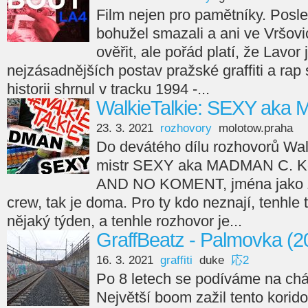
Film nejen pro pamětníky. Posl
bohužel smazali a ani ve Vršov
ověřit, ale pořád platí, že Lavor 
nejzásadnějších postav pražské graffiti a rap
historii shrnul v tracku 1994 -...
WalkieTalkie: SEXY ak
23. 3. 2021
rozhovory
molotow.praha
Do devátého dílu rozhovorů Walk
mistr SEXY aka MADMAN C. K
AND NO KOMENT, jména jako 
crew, tak je doma. Pro ty kdo neznají, tenhle
nějaký týden, a tenhle rozhovor je...
GraffBeatz - Palmovka (2
16. 3. 2021
graffiti
duke
応2
Po 8 letech se podíváme na chát
Největší boom zažil tento koridor