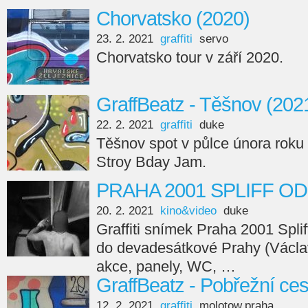
Chorvatsko (2020)
23. 2. 2021
graffiti
servo
Chorvatsko tour v září 2020.
GraffBeatz - Těšnov (202
22. 2. 2021
graffiti
duke
Těšnov spot v půlce února roku
Stroy Bday Jam.
PRAHA 2001 SPLIFF O
20. 2. 2021
kino&video
duke
Graffiti snímek Praha 2001 Spl
do devadesátkové Prahy (Václav
akce, panely, WC, …
GraffBeatz - Pobřežní ces
12. 2. 2021
graffiti
molotow.praha