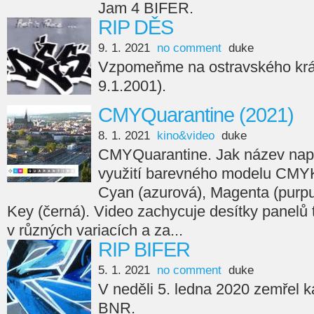
Jam 4 BIFER.
RIP DĚS
9. 1. 2021
no comment
duke
Vzpomeňme na ostravského král
9.1.2001).
CMYQuarantine (2021)
8. 1. 2021
kino&video
duke
CMYQuarantine. Jak název nap
využití barevného modelu CMYK,
Cyan (azurová), Magenta (purpur
Key (černá). Video zachycuje desítky panelů
v různých variacích a za...
RIP BIFER
5. 1. 2021
no comment
duke
V neděli 5. ledna 2020 zemřel 
BNR.