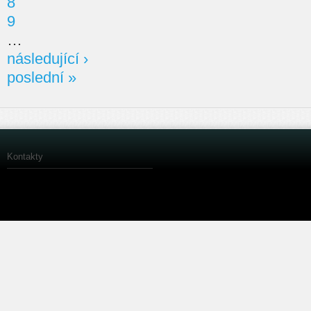
8
9
…
následující ›
poslední »
Kontakty