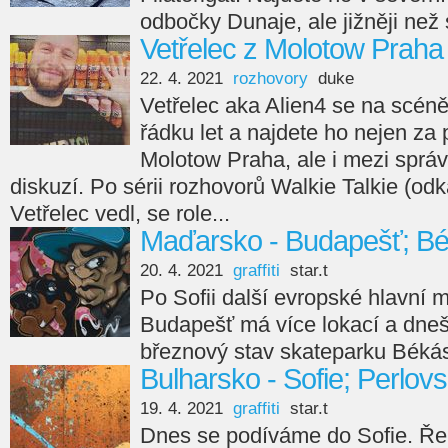
odbočky Dunaje, ale jižněji než
Vetřelec z Molotow Praha
22. 4. 2021
rozhovory
duke
Vetřelec aka Alien4 se na scén
řádku let a najdete ho nejen za
Molotow Praha, ale i mezi správ
diskuzí. Po sérii rozhovorů Walkie Talkie (od
Vetřelec vedl, se role...
Maďarsko - Budapešť; Bék
20. 4. 2021
graffiti
star.t
Po Sofii další evropské hlavní
Budapešť má více lokací a dneš
březnový stav skateparku Békás 
Bulharsko - Sofie; Perlovs
19. 4. 2021
graffiti
star.t
Dnes se podíváme do Sofie. Řek