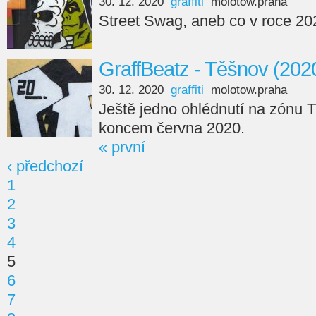
30. 12. 2020
graffiti
molotow.praha
Street Swag, aneb co v roce 202
GraffBeatz - Těšnov (202
30. 12. 2020
graffiti
molotow.praha
Ještě jedno ohlédnutí na zónu 
koncem června 2020.
« první
‹ předchozí
1
2
3
4
5
6
7