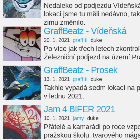
Nedaleko od podjezdu Vídeňská 
lokaci jsme tu měli nedávno, tak
zimu změnilo.
GraffBeatz - Vídeňská
20. 1. 2021
graffiti
duke
Po více jak třech letech zkontr
Železniční podjezd na území Pr
GraffBeatz - Prosek
13. 1. 2021
graffiti
duke
Takhle vypadá sedm lokací na p
v lednu 2021.
Jam 4 BIFER 2021
10. 1. 2021
jamy
duke
Přátelé a kamarádi po roce vzp
pražskou školu, tvarového mága