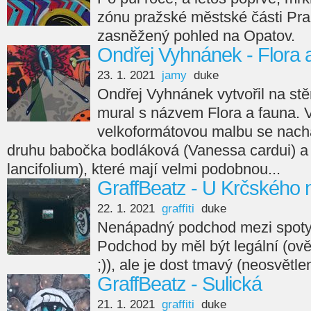
zónu pražské městské části Pra
zasněžený pohled na Opatov.
Ondřej Vyhnánek - Flora 
23. 1. 2021
jamy
duke
Ondřej Vyhnánek vytvořil na st
mural s názvem Flora a fauna. 
velkoformátovou malbu se nacház
druhu babočka bodláková (Vanessa cardui) a lil
lancifolium), které mají velmi podobnou...
GraffBeatz - U Krčského 
22. 1. 2021
graffiti
duke
Nenápadný podchod mezi spoty 
Podchod by měl být legální (ově
;)), ale je dost tmavý (neosvětle
GraffBeatz - Sulická
21. 1. 2021
graffiti
duke