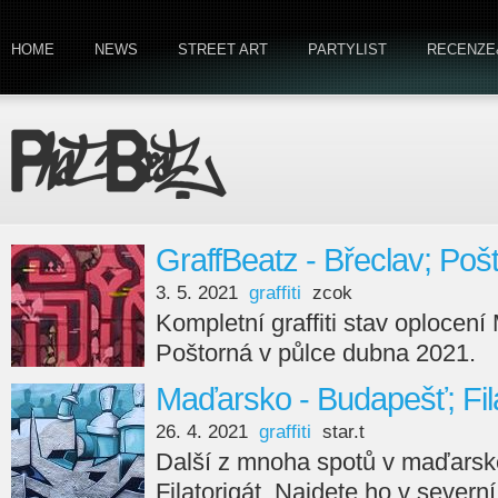
HOME
NEWS
STREET ART
PARTYLIST
RECENZE
GraffBeatz - Břeclav; Poš
3. 5. 2021
graffiti
zcok
Kompletní graffiti stav oplocen
Poštorná v půlce dubna 2021.
Maďarsko - Budapešť; Fila
26. 4. 2021
graffiti
star.t
Další z mnoha spotů v maďarské
Filatorigát. Najdete ho v severní