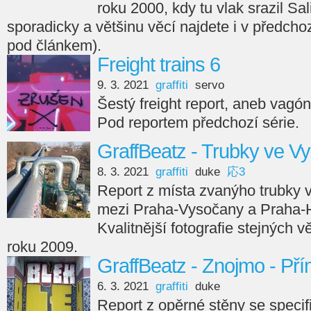
roku 2000, kdy tu vlak srazil Sa
sporadicky a většinu věcí najdete i v předcho
pod článkem).
Freight trains 6
9. 3. 2021
graffiti
servo
Šestý freight report, aneb vagó
Pod reportem předchozí série.
GraffBeatz - Trubky ve V
8. 3. 2021
graffiti
duke
応3
Report z místa zvanýho trubky v
mezi Praha-Vysočany a Praha-H
Kvalitnější fotografie stejných v
roku 2009.
GraffBeatz - Znojmo - Pří
6. 3. 2021
graffiti
duke
Report z opěrné stěny se specif