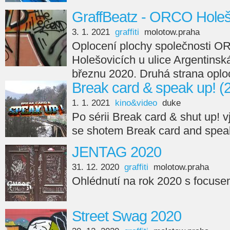
GraffBeatz - ORCO Holeš
3. 1. 2021
graffiti
molotow.praha
Oplocení plochy společnosti O
Holešovicích u ulice Argentinsk
březnu 2020. Druhá strana oplo
Break card & speak up! (
1. 1. 2021
kino&video
duke
Po sérii Break card & shut up!
se shotem Break card and speak
JENTAG 2020
31. 12. 2020
graffiti
molotow.praha
Ohlédnutí na rok 2020 s focusem
Street Swag 2020