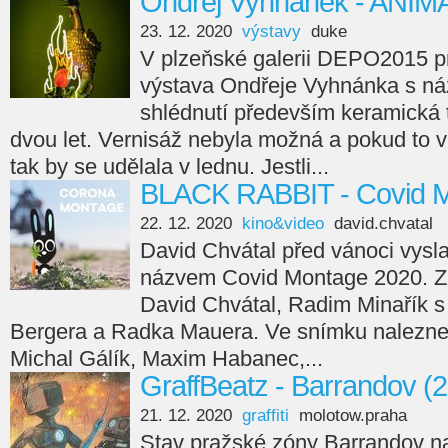
Ondřej Vyhnánek - ANIM
23. 12. 2020
výstavy
duke
V plzeňské galerii DEPO2015 p
výstava Ondřeje Vyhnánka s n
shlédnutí především keramická 
dvou let. Vernisáž nebyla možná a pokud to v
tak by se udělala v lednu. Jestli...
BLACK RABBIT - Covid M
22. 12. 2020
kino&video
david.chvatal
David Chvátal před vánoci vysla
názvem Covid Montage 2020. Zá
David Chvátal, Radim Minařík s
Bergera a Radka Mauera. Ve snímku naleznet
Michal Gálík, Maxim Habanec,...
GraffBeatz - Barrandov (
21. 12. 2020
graffiti
molotow.praha
Stav pražské zóny Barrandov n