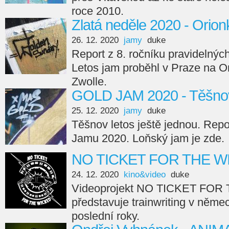
roce 2010.
Zlatá neděle 2020 - Orion
26. 12. 2020
jamy
duke
Report z 8. ročníku pravidelnýc
Letos jam proběhl v Praze na O
Zwolle.
GOLD JAM 2020 - Těšno
25. 12. 2020
jamy
duke
Těšnov letos ještě jednou. Repo
Jamu 2020. Loňský jam je zde.
NO TICKET FOR THE WI
24. 12. 2020
kino&video
duke
Videoprojekt NO TICKET FO
představuje trainwriting v něm
poslední roky.