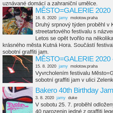
uznávané domácí a zahraniční umělce.
MĚSTO=GALERIE 2020
16. 8. 2020
jamy
molotow.praha
Druhý srpnový týden proběhl v K
streetartového festivalu s n
Letos se opět tvořilo na několik
krásného města Kutná Hora. Součástí festivalu
sobotní graffiti jam.
MĚSTO=GALERIE 2020 - gr
15. 8. 2020
jamy
molotow.praha
Vyvrcholením festivalu Město=Ga
sobotní graffiti jam v ulici Zelen
Bakero 40th Birthday Ja
3. 8. 2020
jamy
duke
V sobotu 25. 7. proběhl odlože
40 narozenin jedné z graffiti l