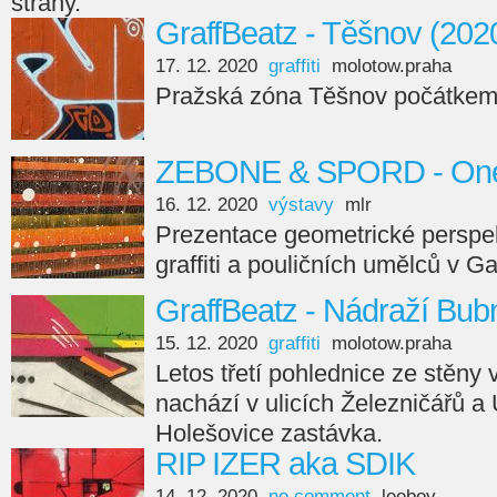
strany.
GraffBeatz - Těšnov (202
17. 12. 2020
graffiti
molotow.praha
Pražská zóna Těšnov počátkem
ZEBONE & SPORD - On
16. 12. 2020
výstavy
mlr
Prezentace geometrické perspe
graffiti a pouličních umělců v Ga
GraffBeatz - Nádraží Bub
15. 12. 2020
graffiti
molotow.praha
Letos třetí pohlednice ze stěny
nachází v ulicích Železničářů a
Holešovice zastávka.
RIP IZER aka SDIK
14. 12. 2020
no comment
leeboy