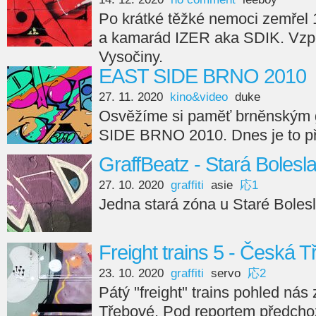
Po krátké těžké nemoci zemřel 1
a kamarád IZER aka SDIK. Vzpo
Vysočiny.
EAST SIDE BRNO 2010
27. 11. 2020
kino&video
duke
Osvěžíme si paměť brněnským g
SIDE BRNO 2010. Dnes je to př
GraffBeatz - Stará Bolesl
27. 10. 2020
graffiti
asie
応1
Jedna stará zóna u Staré Bolesla
Freight trains 5 - Česká 
23. 10. 2020
graffiti
servo
応2
Pátý "freight" trains pohled ná
Třebové. Pod reportem předchoz