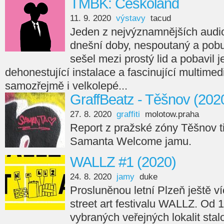
TMBK: Českoland
11. 9. 2020
výstavy
tacud
Jeden z nejvýznamnějších audi
dnešní doby, nespoutaný a pobu
sešel mezi prostý lid a pobavil 
dehonestující instalace a fascinující multimed
samozřejmě i velkolepé...
GraffBeatz - Těšnov (202
27. 8. 2020
graffiti
molotow.praha
Report z pražské zóny Těšnov t
Samanta Welcome jamu.
WALLZ #1 (2020)
24. 8. 2020
jamy
duke
Prosluněnou letní Plzeň ještě ví
street art festivalu WALLZ. Od 1
vybraných veřejných lokalit stal