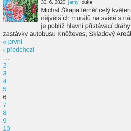
30. 6. 2020
jamy
duke
Michal Škapa téměř celý květen 
nějvětších murálů na světě s
je poblíž hlavní přístávací dráh
zastávky autobusu Kněževes, Skladový Areál
« první
‹ předchozí
…
2
3
4
5
6
7
8
9
10