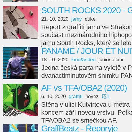
SOUTH ROCKS 2020 - Gr
21. 10. 2020
jamy
duke
Report z graffiti jamu ve Strako
součást mezinárodního hiphopov
jamu South Rocks, který se let
PANAME / JOUR ET NUIT
18. 10. 2020
kino&video
junior.albini
Jedna česká parta na výletě v P
dvanáctiminutovém snímku PANA
AF vs TFA/OBA2 (2020)
6. 10. 2020
graffiti
hovez
応1
Stěna v ulici Kutvirtova u metra
koncem září novou vrstvu. Potkali
TFAOBA2 se smečkou AF.
GraffBeatz - Řeporyje