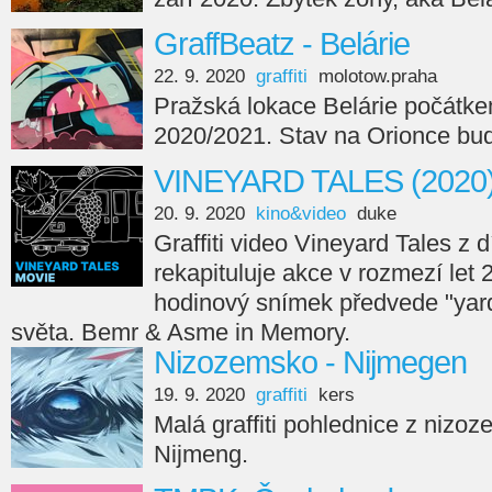
GraffBeatz - Belárie
22. 9. 2020
graffiti
molotow.praha
Pražská lokace Belárie počátke
2020/2021. Stav na Orionce bud
VINEYARD TALES (2020
20. 9. 2020
kino&video
duke
Graffiti video Vineyard Tales z
rekapituluje akce v rozmezí let 
hodinový snímek předvede "yard
světa. Bemr & Asme in Memory.
Nizozemsko - Nijmegen
19. 9. 2020
graffiti
kers
Malá graffiti pohlednice z niz
Nijmeng.