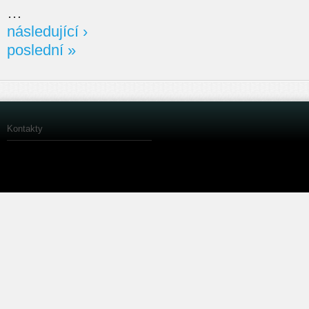
…
následující ›
poslední »
Kontakty