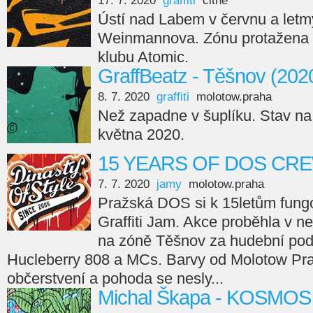
17. 7. 2020
graffiti
cithe
Ústí nad Labem v červnu a letmý
Weinmannova. Zónu protažena z
klubu Atomic.
GraffBeatz - Těšnov (202
8. 7. 2020
graffiti
molotow.praha
Než zapadne v šuplíku. Stav n
května 2020.
15 YEARS OF DOS CR
7. 7. 2020
jamy
molotow.praha
Pražská DOS si k 15letům fung
Graffiti Jam. Akce proběhla v n
na zóně Těšnov za hudební pod
Hucleberry 808 a MCs. Barvy od Molotow Prah
občerstvení a pohoda se nesly...
Michal Škapa - KOSMOS