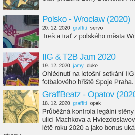
Polsko - Wroclaw (2020)
20. 12. 2020
graffiti
servo
Treš a trať z polského města W
IIG & T2B Jam 2020
19. 12. 2020
jamy
duke
Ohlédnutí na letošní setkání II
fotbalového hřiště Spoje Praha.
GraffBeatz - Opatov (202
18. 12. 2020
graffiti
opek
Průběžná kontrola legální stěn
ulici Machkova a Hviezdoslavov
létě roku 2020 a jako bonus uk