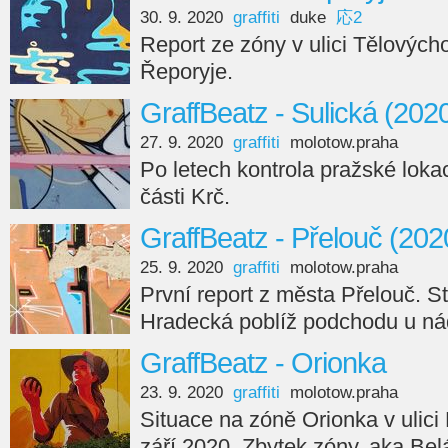
30. 9. 2020
graffiti
duke
応2
Report ze zóny v ulici Tělovýcho
Řeporyje.
GraffBeatz - Sulická (202
27. 9. 2020
graffiti
molotow.praha
Po letech kontrola pražské loka
části Krč.
GraffBeatz - Přelouč (202
25. 9. 2020
graffiti
molotow.praha
První report z města Přelouč. St
Hradecká poblíž podchodu u ná
GraffBeatz - Orionka
23. 9. 2020
graffiti
molotow.praha
Situace na zóně Orionka v ulic
září 2020. Zbytek zóny, aka Belá