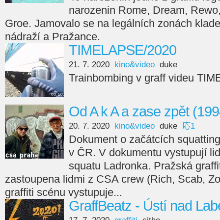
narozenin Rome, Dream, Rewo, 
Groe. Jamovalo se na legálních zonách kla
nádraží a Pražance.
TIMELAPSE/2020
21. 7. 2020
kino&video
duke
Trainbombing v graff videu TI
Od A k A a zase zpět (199
20. 7. 2020
kino&video
duke
応1
Dokument o začátcích squattingu
v ČR. V dokumentu vystupují lid
squatu Ladronka. Pražská graffi
zastoupena lidmi z CSA crew (Rich, Scab, Z
graffiti scénu vystupuje...
GraffBeatz - Ústí nad La