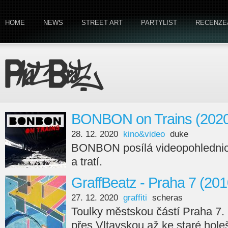
HOME
NEWS
STREET ART
PARTYLIST
RECENZE
BONBON on Trains (2020
28. 12. 2020
kino&video
duke
BONBON posílá videopohlednici
a tratí.
GraffBeatz - Praha 7 (201
27. 12. 2020
graffiti
scheras
Toulky městskou částí Praha 7.
přes Vltavskou až ke staré hole