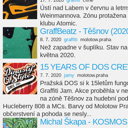
17. 7. 2020
graffiti
cithe
Ústí nad Labem v červnu a letmý
Weinmannova. Zónu protažena z
klubu Atomic.
GraffBeatz - Těšnov (202
8. 7. 2020
graffiti
molotow.praha
Než zapadne v šuplíku. Stav n
května 2020.
15 YEARS OF DOS CR
7. 7. 2020
jamy
molotow.praha
Pražská DOS si k 15letům fung
Graffiti Jam. Akce proběhla v n
na zóně Těšnov za hudební pod
Hucleberry 808 a MCs. Barvy od Molotow Prah
občerstvení a pohoda se nesly...
Michal Škapa - KOSMOS