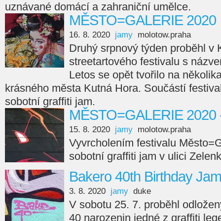
uznávané domácí a zahraniční umělce.
MĚSTO=GALERIE 2020
16. 8. 2020
jamy
molotow.praha
Druhý srpnový týden proběhl v K
streetartového festivalu s n
Letos se opět tvořilo na několik
krásného města Kutná Hora. Součástí festivalu
sobotní graffiti jam.
MĚSTO=GALERIE 2020 - gr
15. 8. 2020
jamy
molotow.praha
Vyvrcholením festivalu Město=Ga
sobotní graffiti jam v ulici Zelen
Bakero 40th Birthday Ja
3. 8. 2020
jamy
duke
V sobotu 25. 7. proběhl odlože
40 narozenin jedné z graffiti l