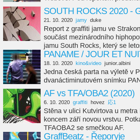
SOUTH ROCKS 2020 - Gr
21. 10. 2020
jamy
duke
Report z graffiti jamu ve Strako
součást mezinárodního hiphopov
jamu South Rocks, který se let
PANAME / JOUR ET NUIT
18. 10. 2020
kino&video
junior.albini
Jedna česká parta na výletě v P
dvanáctiminutovém snímku PANA
AF vs TFA/OBA2 (2020)
6. 10. 2020
graffiti
hovez
応1
Stěna v ulici Kutvirtova u metra
koncem září novou vrstvu. Potkali
TFAOBA2 se smečkou AF.
GraffBeatz - Řeporyje