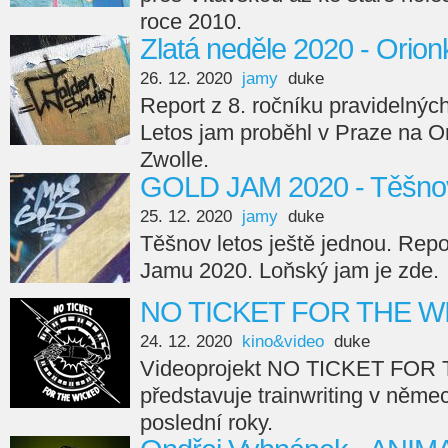
roce 2010.
Zlatá neděle 2020 - Orion
26. 12. 2020
jamy
duke
Report z 8. ročníku pravidelnýc
Letos jam proběhl v Praze na O
Zwolle.
GOLD JAM 2020 - Těšno
25. 12. 2020
jamy
duke
Těšnov letos ještě jednou. Repo
Jamu 2020. Loňský jam je zde.
NO TICKET FOR THE WI
24. 12. 2020
kino&video
duke
Videoprojekt NO TICKET FO
představuje trainwriting v něm
poslední roky.