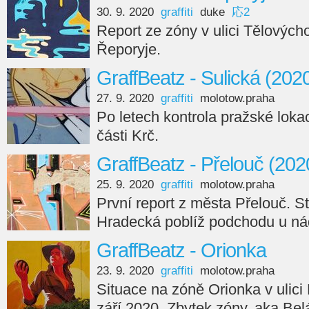
30. 9. 2020
graffiti
duke
応2
Report ze zóny v ulici Tělovýcho
Řeporyje.
GraffBeatz - Sulická (202
27. 9. 2020
graffiti
molotow.praha
Po letech kontrola pražské loka
části Krč.
GraffBeatz - Přelouč (202
25. 9. 2020
graffiti
molotow.praha
První report z města Přelouč. St
Hradecká poblíž podchodu u ná
GraffBeatz - Orionka
23. 9. 2020
graffiti
molotow.praha
Situace na zóně Orionka v ulic
září 2020. Zbytek zóny, aka Belá