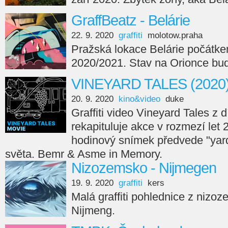
GraffBeatz - Belárie
22. 9. 2020
graffiti
molotow.praha
Pražská lokace Belárie počátke
2020/2021. Stav na Orionce bud
VINEYARD TALES (2020
20. 9. 2020
kino&video
duke
Graffiti video Vineyard Tales z
rekapituluje akce v rozmezí let 
hodinový snímek předvede "yard
světa. Bemr & Asme in Memory.
Nizozemsko - Nijmegen
19. 9. 2020
graffiti
kers
Malá graffiti pohlednice z niz
Nijmeng.