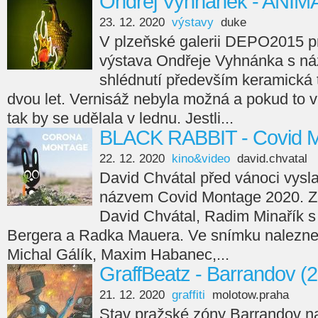
Ondřej Vyhnánek - ANIM
23. 12. 2020
výstavy
duke
V plzeňské galerii DEPO2015 p
výstava Ondřeje Vyhnánka s n
shlédnutí především keramická 
dvou let. Vernisáž nebyla možná a pokud to v
tak by se udělala v lednu. Jestli...
BLACK RABBIT - Covid M
22. 12. 2020
kino&video
david.chvatal
David Chvátal před vánoci vysla
názvem Covid Montage 2020. Zá
David Chvátal, Radim Minařík s
Bergera a Radka Mauera. Ve snímku naleznet
Michal Gálík, Maxim Habanec,...
GraffBeatz - Barrandov (
21. 12. 2020
graffiti
molotow.praha
Stav pražské zóny Barrandov n