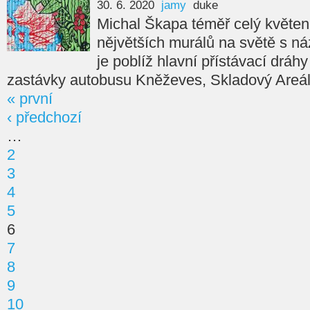
30. 6. 2020
jamy
duke
Michal Škapa téměř celý květen 
nějvětších murálů na světě s
je poblíž hlavní přístávací dráh
zastávky autobusu Kněževes, Skladový Areál
« první
‹ předchozí
…
2
3
4
5
6
7
8
9
10