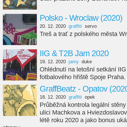
Polsko - Wroclaw (2020)
20. 12. 2020
graffiti
servo
Treš a trať z polského města W
IIG & T2B Jam 2020
19. 12. 2020
jamy
duke
Ohlédnutí na letošní setkání II
fotbalového hřiště Spoje Praha.
GraffBeatz - Opatov (202
18. 12. 2020
graffiti
opek
Průběžná kontrola legální stěn
ulici Machkova a Hviezdoslavov
létě roku 2020 a jako bonus uk