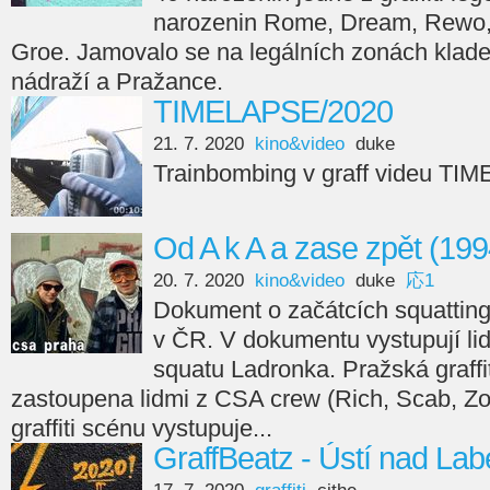
narozenin Rome, Dream, Rewo, 
Groe. Jamovalo se na legálních zonách kla
nádraží a Pražance.
TIMELAPSE/2020
21. 7. 2020
kino&video
duke
Trainbombing v graff videu TI
Od A k A a zase zpět (199
20. 7. 2020
kino&video
duke
応1
Dokument o začátcích squattingu
v ČR. V dokumentu vystupují lid
squatu Ladronka. Pražská graffi
zastoupena lidmi z CSA crew (Rich, Scab, Z
graffiti scénu vystupuje...
GraffBeatz - Ústí nad La