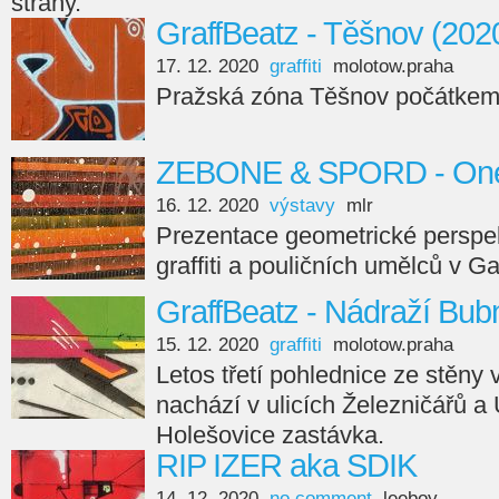
strany.
GraffBeatz - Těšnov (202
17. 12. 2020
graffiti
molotow.praha
Pražská zóna Těšnov počátkem
ZEBONE & SPORD - On
16. 12. 2020
výstavy
mlr
Prezentace geometrické perspe
graffiti a pouličních umělců v Ga
GraffBeatz - Nádraží Bub
15. 12. 2020
graffiti
molotow.praha
Letos třetí pohlednice ze stěny
nachází v ulicích Železničářů a
Holešovice zastávka.
RIP IZER aka SDIK
14. 12. 2020
no comment
leeboy