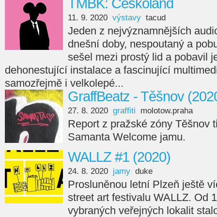
TMBK: Českoland
11. 9. 2020
výstavy
tacud
Jeden z nejvýznamnějších audi
dnešní doby, nespoutaný a pobu
sešel mezi prostý lid a pobavil 
dehonestující instalace a fascinující multimed
samozřejmě i velkolepé...
GraffBeatz - Těšnov (202
27. 8. 2020
graffiti
molotow.praha
Report z pražské zóny Těšnov t
Samanta Welcome jamu.
WALLZ #1 (2020)
24. 8. 2020
jamy
duke
Prosluněnou letní Plzeň ještě ví
street art festivalu WALLZ. Od 1
vybraných veřejných lokalit stal