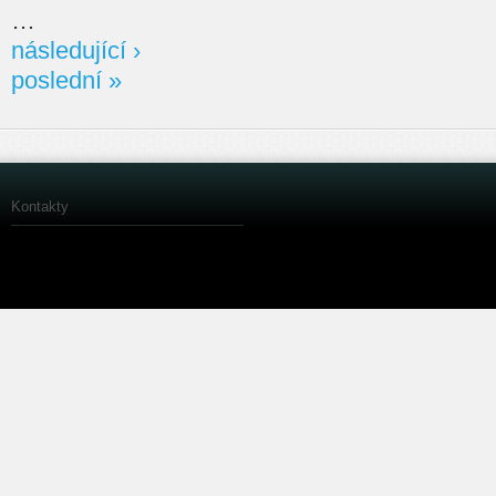
…
následující ›
poslední »
Kontakty