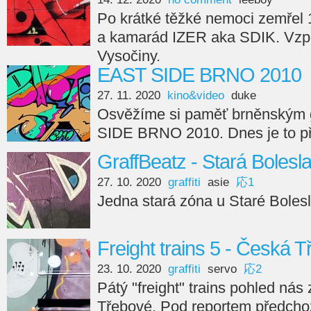
Po krátké těžké nemoci zemřel 1
a kamarád IZER aka SDIK. Vzpo
Vysočiny.
EAST SIDE BRNO 2010
27. 11. 2020
kino&video
duke
Osvěžíme si paměť brněnským g
SIDE BRNO 2010. Dnes je to př
GraffBeatz - Stará Bolesl
27. 10. 2020
graffiti
asie
応1
Jedna stará zóna u Staré Bolesla
Freight trains 5 - Česká 
23. 10. 2020
graffiti
servo
応2
Pátý "freight" trains pohled ná
Třebové. Pod reportem předchoz