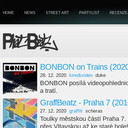
HOME
NEWS
STREET ART
PARTYLIST
RECENZE
BONBON on Trains (2020
28. 12. 2020
kino&video
duke
BONBON posílá videopohlednici
a tratí.
GraffBeatz - Praha 7 (201
27. 12. 2020
graffiti
scheras
Toulky městskou částí Praha 7.
přes Vltavskou až ke staré hole