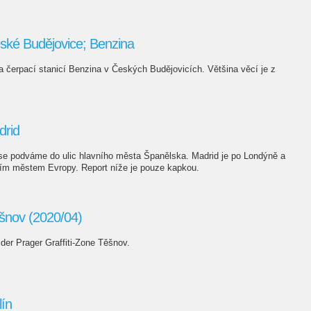
ské Budějovice; Benzina
a čerpací stanicí Benzina v Českých Budějovicích. Většina věcí je z
drid
 se podváme do ulic hlavního města Španělska. Madrid je po Londýně a
tším městem Evropy. Report níže je pouze kapkou.
ěšnov (2020/04)
 der Prager Graffiti-Zone Těšnov.
lín