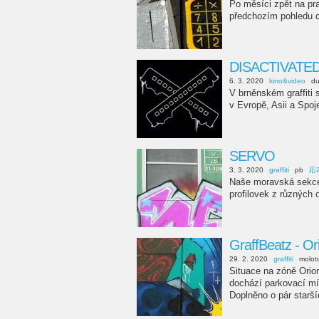
Po měsíci zpět na pr
předchozím pohledu c
DISACTIVATED
6. 3. 2020
kino&video
d
V brněnském graffit
v Evropě, Asii a Spoj
SERVO
3. 3. 2020
graffiti
pb
応
Naše moravská sekce 
profilovek z různých 
GraffBeatz - Or
29. 2. 2020
graffiti
molot
Situace na zóně Orion
dochází parkovací míst
Doplněno o pár starš