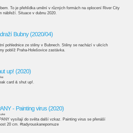
e
bem. To je přehlídka umění v různých formách na oplocení River City
 nábřeží. Situace v dubnu 2020.
ádraží Bubny (2020/04)
tní pohlednice ze stěny v Bubnech. Stěny se nachází v ulicích
rny poblíž Praha-Holešovice zastávka.
ut up! (2020)
uke
reak card & shut up!.
 - Painting virus (2020)
duke
Y vysílají do světa další vzkaz. Painting virus se přenáší
ost 20 cm. #tadyrouskanepomuze