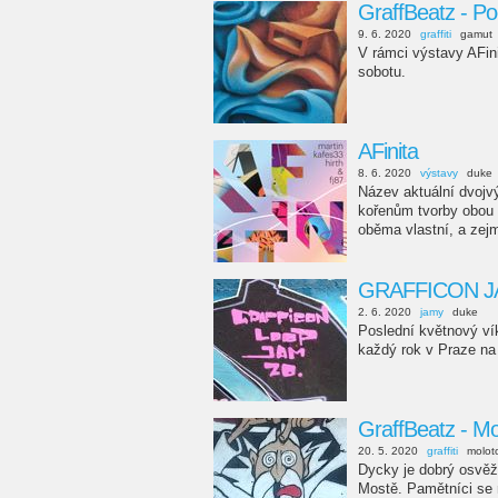
GraffBeatz - P
9. 6. 2020
graffiti
gamut
V rámci výstavy AFini
sobotu.
AFinita
8. 6. 2020
výstavy
duke
Název aktuální dvojv
kořenům tvorby obou u
oběma vlastní, a zejm
GRAFFICON JA
2. 6. 2020
jamy
duke
Poslední květnový vík
každý rok v Praze na
GraffBeatz - Mo
20. 5. 2020
graffiti
molot
Dycky je dobrý osvěži
Mostě. Pamětníci se 