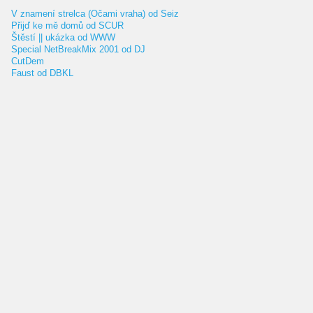
V znamení strelca (Očami vraha) od Seiz
Přijď ke mě domů od SCUR
Štěstí || ukázka od WWW
Special NetBreakMix 2001 od DJ
CutDem
Faust od DBKL