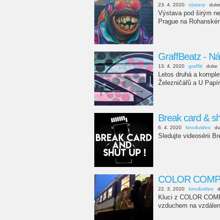
23. 4. 2020
výstavy
duk
Výstava pod širým ne
Prague na Rohanském
GraffBeatz - N
13. 4. 2020
graffiti
duke
Letos druhá a komple
Železničářů a U Papí
Break card & sh
6. 4. 2020
kino&video
d
Sledujte videosérii B
COLOR COMPANY
22. 3. 2020
kino&video
Kluci z COLOR COMPAN
vzduchem na vzdálen