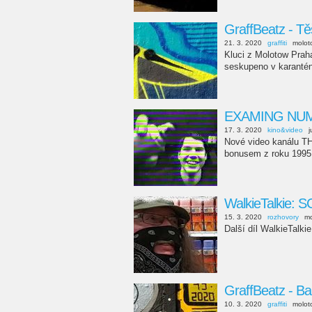
GraffBeatz - T
21. 3. 2020
graffiti
molot
Kluci z Molotow Praha
seskupeno v karanténn
EXAMING NUMB
17. 3. 2020
kino&video
j
Nové video kanálu T
bonusem z roku 1995.
WalkieTalkie:
15. 3. 2020
rozhovory
mo
Další díl WalkieTalki
GraffBeatz - Ba
10. 3. 2020
graffiti
molot