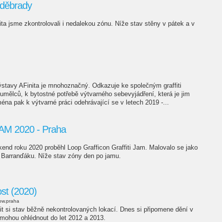
oděbrady
ta jsme zkontrolovali i nedalekou zónu. Níže stav stěny v pátek a v
ýstavy AFinita je mnohoznačný. Odkazuje ke společným graffiti
mělců, k bytostné potřebě výtvarného sebevyjádření, která je jim
éna pak k výtvarné práci odehrávající se v letech 2019 -...
M 2020 - Praha
end roku 2020 proběhl Loop Grafficon Graffiti Jam. Malovalo se jako
 Barranďáku. Níže stav zóny den po jamu.
st (2020)
ow.praha
t si stav běžně nekontrolovaných lokací. Dnes si připomene dění v
mohou ohlédnout do let 2012 a 2013.