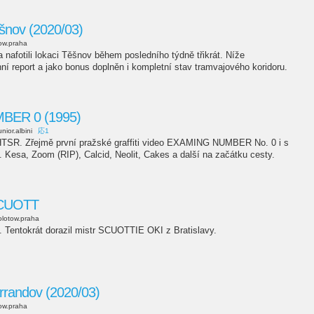
ěšnov (2020/03)
ow.praha
 nafotili lokaci Těšnov během posledního týdně třikrát. Níže
í report a jako bonus doplněn i kompletní stav tramvajového koridoru.
ER 0 (1995)
unior.albini
応1
HTSR. Zřejmě první pražské graffiti video EXAMING NUMBER No. 0 i s
 Kesa, Zoom (RIP), Calcid, Neolit, Cakes a další na začátku cesty.
 SCUOTT
lotow.praha
e. Tentokrát dorazil mistr SCUOTTIE OKI z Bratislavy.
rrandov (2020/03)
ow.praha