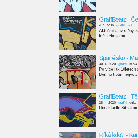
GraffBeatz - Če
4. 5. 2020
graffiti
duke
Aktuální stav stěny z
loňského jamu.
Španělsko - Ma
30. 4. 2020
graffiti
servo
Po více jak 10letech
Berlíně třetím nejvě
GraffBeatz - T
28. 4. 2020
graffiti
duke
Die aktuelle Situation
Říká kdo? - Kar