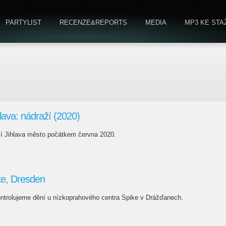
PARTYLIST
RECENZE&REPORTS
MEDIA
MP3 KE STA
hlava: nádraží (2020)
í Jihlava město počátkem června 2020.
e, Dresden
ontrolujeme dění u nízkoprahového centra Spike v Drážďanech.