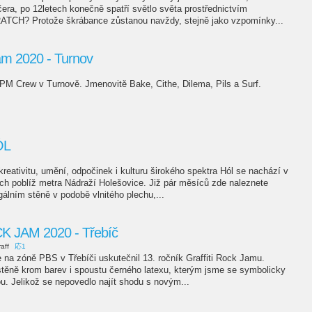
ačera, po 12letech konečně spatří světlo světa prostřednictvím
ATCH? Protože škrábance zůstanou navždy, stejně jako vzpomínky...
m 2020 - Turnov
 PM Crew v Turnově. Jmenovitě Bake, Cithe, Dilema, Pils a Surf.
ÓL
kreativitu, umění, odpočinek i kulturu širokého spektra Hól se nachází v
ch poblíž metra Nádraží Holešovice. Již pár měsíců zde naleznete
egálním stěně v podobě vlnitého plechu,...
 JAM 2020 - Třebíč
aff
応1
 na zóně PBS v Třebíči uskutečnil 13. ročník Graffiti Rock Jamu.
 stěně krom barev i spoustu černého latexu, kterým jsme se symbolicky
nou. Jelikož se nepovedlo najít shodu s novým...