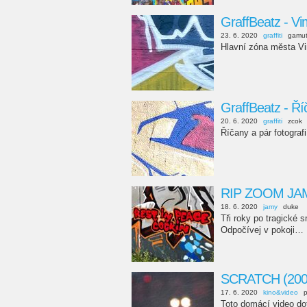
GraffBeatz - Vi
23. 6. 2020
graffiti
gamu
Hlavní zóna města Vi
GraffBeatz - Ří
20. 6. 2020
graffiti
zcok
Říčany a pár fotograf
RIP ZOOM JA
18. 6. 2020
jamy
duke
Tři roky po tragické
Odpočívej v pokoji…
SCRATCH (200
17. 6. 2020
kino&video
Toto domácí video do