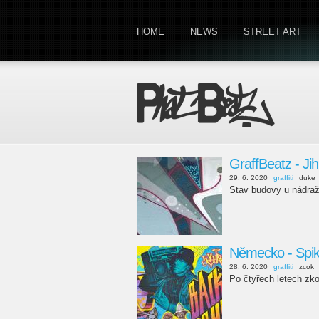
HOME
NEWS
STREET ART
GraffBeatz - Ji
29. 6. 2020
graffiti
duke
Stav budovy u nádraž
Německo - Spik
28. 6. 2020
graffiti
zcok
Po čtyřech letech zk