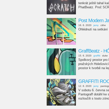
tenkrát ještě tahal k
PhatBeatz. Proč SCR
Post Modern Ja
16. 6. 2020
jamy
cithe
Ohlédnutí na setkání
GraffBeatz - H
15. 6. 2020
graffiti
duke
Spolkový prostor pro 
pražských Holešovicí
prostor k tvorbě na l
GRAFFITI ROCK
12. 6. 2020
jamy
pantogr
V sobotu 6. června se
Pantograff dotáhl ke
rozloučili s touto zó