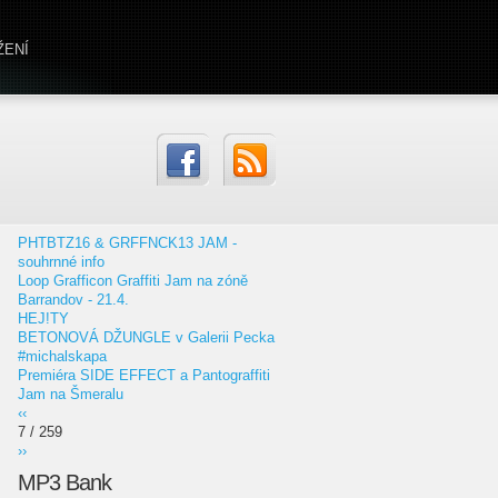
ŽENÍ
PHTBTZ16 & GRFFNCK13 JAM -
souhrnné info
Loop Grafficon Graffiti Jam na zóně
Barrandov - 21.4.
HEJ!TY
BETONOVÁ DŽUNGLE v Galerii Pecka
#michalskapa
Premiéra SIDE EFFECT a Pantograffiti
Jam na Šmeralu
‹‹
7 / 259
››
MP3 Bank