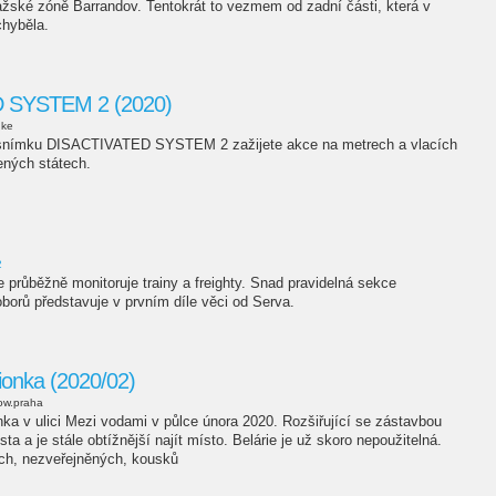
ažské zóně Barrandov. Tentokrát to vezmem od zadní části, která v
hyběla.
 SYSTEM 2 (2020)
uke
i snímku DISACTIVATED SYSTEM 2 zažijete akce na metrech a vlacích
ených státech.
2
průběžně monitoruje trainy a freighty. Snad pravidelná sekce
oborů představuje v prvním díle věci od Serva.
ionka (2020/02)
ow.praha
ka v ulici Mezi vodami v půlce února 2020. Rozšiřující se zástavbou
a a je stále obtížnější najít místo. Belárie je už skoro nepoužitelná.
ích, nezveřejněných, kousků