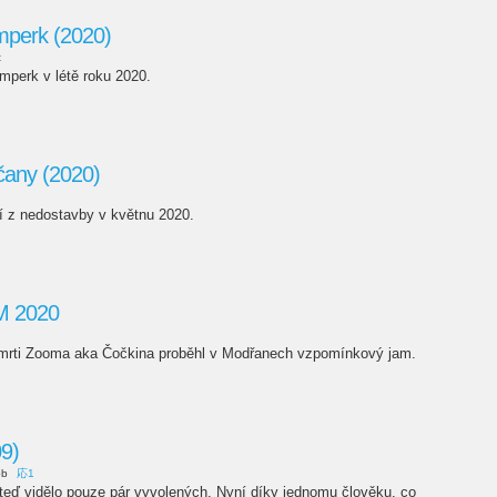
mperk (2020)
t
mperk v létě roku 2020.
čany (2020)
ií z nedostavby v květnu 2020.
M 2020
 smrti Zooma aka Čočkina proběhl v Modřanech vzpomínkový jam.
9)
pb
応1
teď vidělo pouze pár vyvolených. Nyní díky jednomu člověku, co