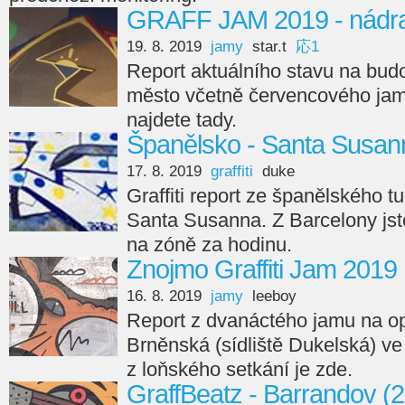
GRAFF JAM 2019 - nádraž
19. 8. 2019
jamy
star.t
応1
Report aktuálního stavu na budo
město včetně červencového jamu
najdete tady.
Španělsko - Santa Susan
17. 8. 2019
graffiti
duke
Graffiti report ze španělského tu
Santa Susanna. Z Barcelony jst
na zóně za hodinu.
Znojmo Graffiti Jam 2019
16. 8. 2019
jamy
leeboy
Report z dvanáctého jamu na opě
Brněnská (sídliště Dukelská) v
z loňského setkání je zde.
GraffBeatz - Barrandov (