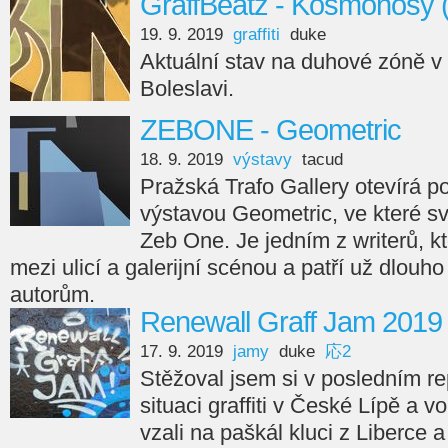
GraffBeatz - Kosmonosy 
19. 9. 2019
graffiti
duke
Aktuální stav na duhové zóně 
Boleslavi.
ZEBONE - Geometric
18. 9. 2019
výstavy
tacud
Pražská Trafo Gallery otevírá 
výstavou Geometric, ve které s
Zeb One. Je jedním z writerů, kte
mezi ulicí a galerijní scénou a patří už dlou
autorům.
Renewall Graff Jam 2019 
17. 9. 2019
jamy
duke
応2
Stěžoval jsem si v posledním re
situaci graffiti v České Lípě a v
vzali na paškál kluci z Liberce 