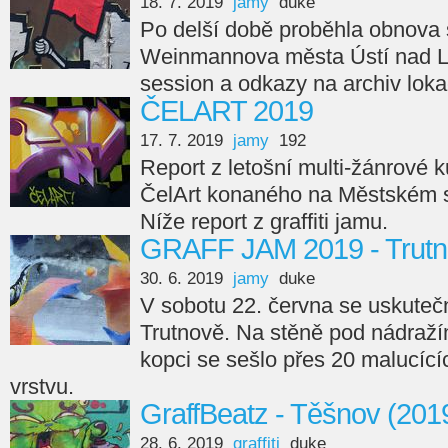
18. 7. 2019
jamy
duke
Po delší době proběhla obnova s
Weinmannova města Ústí nad L
session a odkazy na archiv loka
ČELART 2019
17. 7. 2019
jamy
192
Report z letošní multi-žánrové 
ČelArt konaného na Městském s
Níže report z graffiti jamu.
GRAFF JAM 2019 - Trutn
30. 6. 2019
jamy
duke
V sobotu 22. června se uskutečn
Trutnově. Na stěně pod nádraží
kopci se sešlo přes 20 malucící
vrstvu.
GraffBeatz - Těšnov (201
28. 6. 2019
graffiti
duke