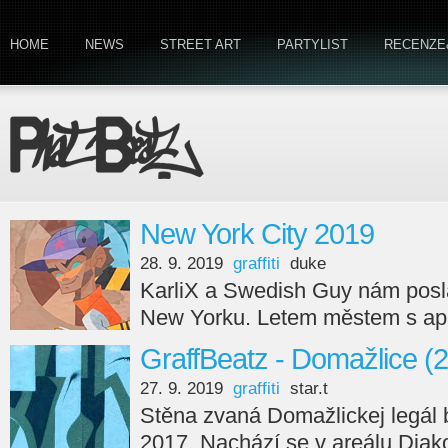
HOME
NEWS
STREET ART
PARTYLIST
RECENZE
New York City 2019
28. 9. 2019
graffiti
duke
KarliX a Swedish Guy nám poslal
New Yorku. Letem městem s apa
GraffBeatz - Domažlice (
27. 9. 2019
graffiti
star.t
Stěna zvaná Domažlickej legál 
2017. Nachází se v areálu Diak