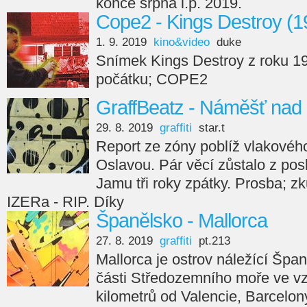
konce srpna l.p. 2019.
Cope2 - Kings Destroy (1
1. 9. 2019
kino&video
duke
Snímek Kings Destroy z roku 199
počátku; COPE2
GraffBeatz - Náměšť nad
29. 8. 2019
graffiti
star.t
Report ze zóny poblíž vlakové
Oslavou. Pár věcí zůstalo z po
Jamu tři roky zpátky. Prosba; z
IZERa - RIP. Díky
Španělsko - Mallorca
27. 8. 2019
graffiti
pt.213
Mallorca je ostrov náležící Špa
části Středozemního moře ve vzd
kilometrů od Valencie, Barcelon