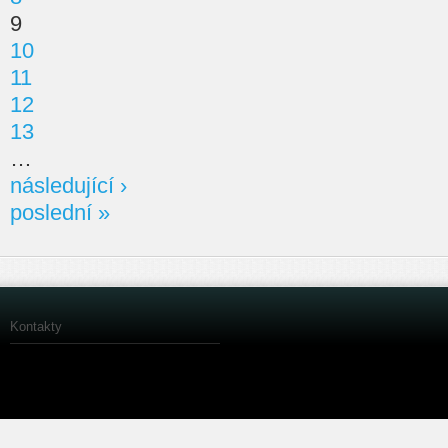
9
10
11
12
13
…
následující ›
poslední »
Kontakty