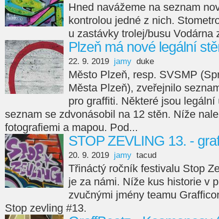
Hned navážeme na seznam novýc
kontrolou jedné z nich. Stomet
u zastávky trolej/busu Vodárna z
Plzeň má nové legální st
22. 9. 2019
jamy
duke
Město Plzeň, resp. SVSMP (Spr
Města Plzeň), zveřejnilo sezna
pro graffiti. Některé jsou legální 
seznam se zdvonásobil na 12 stěn. Níže nal
fotografiemi a mapou. Pod...
STOP ZEVLING 13. - graff
20. 9. 2019
jamy
tacud
Třináctý ročník festivalu Stop 
je za námi. Níže kus historie v 
zvučnými jmény teamu Grafficon -
Stop zevling #13.