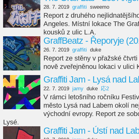
28. 7. 2019
graffiti
sweemo
Report z druhého nejlidnatější
Angeles. Místní lokace The Gra
kousků z ulic L.A.
GraffBeatz - Řeporyje (20
26. 7. 2019
graffiti
duke
Report ze stěny v přažské čtvrt
nově zveřejněnou lokaci v ulici
Graffiti Jam - Lysá nad L
22. 7. 2019
jamy
duke
応2
V rámci letošního ročníku Festi
město Lysá nad Labem okolí nejst
východní evropy. Report ze sob
Lysé.
Graffiti Jam - Ústí nad L