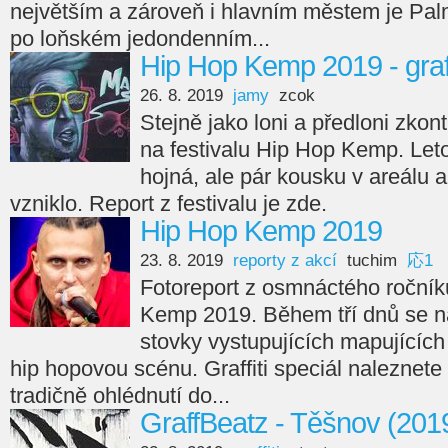
největším a zároveň i hlavním městem je Pal
po loňském jedondenním...
Hip Hop Kemp 2019 - graff
26. 8. 2019
jamy
zcok
Stejně jako loni a předloni zkontr
na festivalu Hip Hop Kemp. Let
hojná, ale pár kousku v areálu 
vzniklo. Report z festivalu je zde.
Hip Hop Kemp 2019
23. 8. 2019
reporty z akcí
tuchim
応1
Fotoreport z osmnáctého ročník
Kemp 2019. Během tří dnů se na 
stovky vystupujících mapujícíc
hip hopovou scénu. Graffiti speciál naleznete
tradičně ohlédnutí do...
GraffBeatz - Těšnov (201