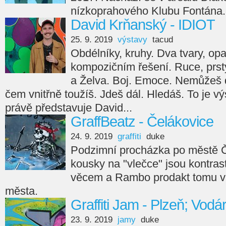
nízkoprahového Klubu Fontána.
David Krňanský - IDIOT
25. 9. 2019
výstavy
tacud
Obdélníky, kruhy. Dva tvary, op
kompozičním řešení. Ruce, prsty
a Želva. Boj. Emoce. Nemůžeš 
čem vnitřně toužíš. Jdeš dál. Hledáš. To je v
právě představuje David...
GraffBeatz - Čelákovice
24. 9. 2019
graffiti
duke
Podzimní procházka po městě Če
kousky na "vlečce" jsou kontra
věcem a Rambo prodakt tomu vl
města.
Graffiti Jam - Plzeň; Vodá
23. 9. 2019
jamy
duke