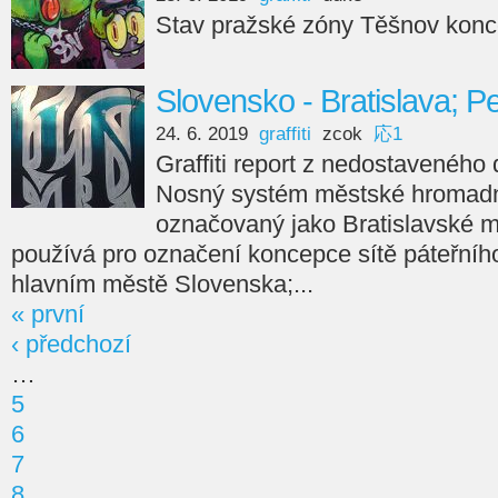
Stav pražské zóny Těšnov kon
Slovensko - Bratislava; Pe
24. 6. 2019
graffiti
zcok
応1
Graffiti report z nedostaveného 
Nosný systém městské hromadné
označovaný jako Bratislavské me
používá pro označení koncepce sítě páteřníh
hlavním městě Slovenska;...
« první
‹ předchozí
…
5
6
7
8