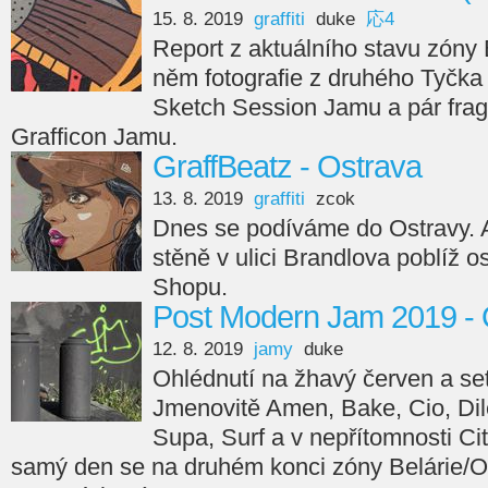
15. 8. 2019
graffiti
duke
応4
Report z aktuálního stavu zóny
něm fotografie z druhého Tyčka
Sketch Session Jamu a pár fra
Grafficon Jamu.
GraffBeatz - Ostrava
13. 8. 2019
graffiti
zcok
Dnes se podíváme do Ostravy. A
stěně v ulici Brandlova poblíž o
Shopu.
Post Modern Jam 2019 - 
12. 8. 2019
jamy
duke
Ohlédnutí na žhavý červen a s
Jmenovitě Amen, Bake, Cio, Dil
Supa, Surf a v nepřítomnosti Ci
samý den se na druhém konci zóny Belárie/O