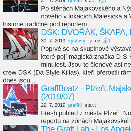
31. 7. 2019
graffiti
star.t
応1
Po stěnách Majakovského a Ný
nového v lokacích Malesická a 
historie tradičně pod reportem.
DSK: DVOŘÁK, ŠKAPA,
30. 7. 2019
výstavy
tacud
応1
Poprvé se na skupinové výstavě 
které pojí magická značka D-S-K
minulost. Jsou to členové asi ne
crew DSK (Da Style Killas), kteří přerostli rám
dnes jsou...
GraffBeatz - Plzeň: Maja
(2019/07)
29. 7. 2019
graffiti
star.t
Fresh pohled z města Plzeň. No
reportu na zónách Majakovskéh
The Graff Lab - Los Ange