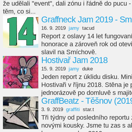
že udělali "event", dali zónu i řádně do pucu -
těm, co si...
Graffneck Jam 2019 - Sm
16. 9. 2019
jamy
tacud
Report z oslavy 14 let fungovan
honorace a zároveň rok od otev
slavil na Smíchově.
Hostivař Jam 2018
15. 9. 2019
jamy
duke
Jeden report z úklidu disku. Min
Hostivaři v říjnu 2018. Stěna je
jednorázově po domluvě s majit
GraffBeatz - Těšnov (201
3. 9. 2019
graffiti
star.t
Tři týdny od posledního reportu
novými kousky. Jsme tu zas s 