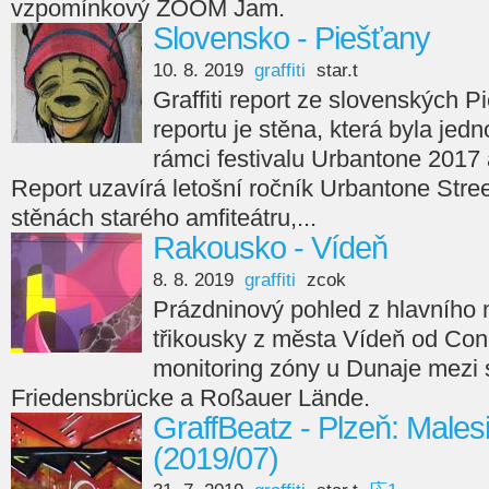
vzpomínkový ZOOM Jam.
Slovensko - Piešťany
10. 8. 2019
graffiti
star.t
Graffiti report ze slovenských P
reportu je stěna, která byla je
rámci festivalu Urbantone 2017
Report uzavírá letošní ročník Urbantone Stree
stěnách starého amfiteátru,...
Rakousko - Vídeň
8. 8. 2019
graffiti
zcok
Prázdninový pohled z hlavního
třikousky z města Vídeň od Con
monitoring zóny u Dunaje mezi
Friedensbrücke a Roßauer Lände.
GraffBeatz - Plzeň: Males
(2019/07)