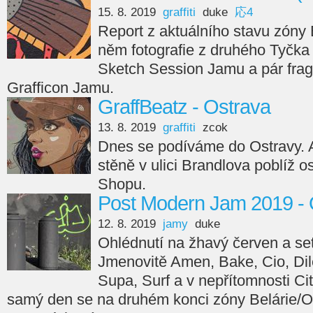
15. 8. 2019
graffiti
duke
応4
Report z aktuálního stavu zóny
něm fotografie z druhého Tyčka
Sketch Session Jamu a pár fra
Grafficon Jamu.
GraffBeatz - Ostrava
13. 8. 2019
graffiti
zcok
Dnes se podíváme do Ostravy. A
stěně v ulici Brandlova poblíž o
Shopu.
Post Modern Jam 2019 - 
12. 8. 2019
jamy
duke
Ohlédnutí na žhavý červen a s
Jmenovitě Amen, Bake, Cio, Dil
Supa, Surf a v nepřítomnosti Ci
samý den se na druhém konci zóny Belárie/O