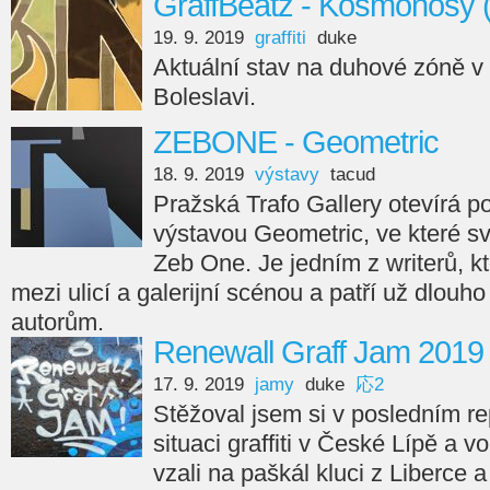
GraffBeatz - Kosmonosy 
19. 9. 2019
graffiti
duke
Aktuální stav na duhové zóně 
Boleslavi.
ZEBONE - Geometric
18. 9. 2019
výstavy
tacud
Pražská Trafo Gallery otevírá 
výstavou Geometric, ve které s
Zeb One. Je jedním z writerů, kte
mezi ulicí a galerijní scénou a patří už dlou
autorům.
Renewall Graff Jam 2019 
17. 9. 2019
jamy
duke
応2
Stěžoval jsem si v posledním re
situaci graffiti v České Lípě a v
vzali na paškál kluci z Liberce 