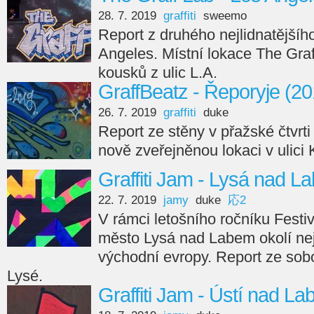
28. 7. 2019
graffiti
sweemo
Report z druhého nejlidnatější
Angeles. Místní lokace The Gra
kousků z ulic L.A.
GraffBeatz - Řeporyje (20
26. 7. 2019
graffiti
duke
Report ze stěny v přažské čtvrt
nově zveřejněnou lokaci v ulici
Graffiti Jam - Lysá nad L
22. 7. 2019
jamy
duke
応2
V rámci letošního ročníku Festi
město Lysá nad Labem okolí nejst
východní evropy. Report ze sob
Lysé.
Graffiti Jam - Ústí nad L