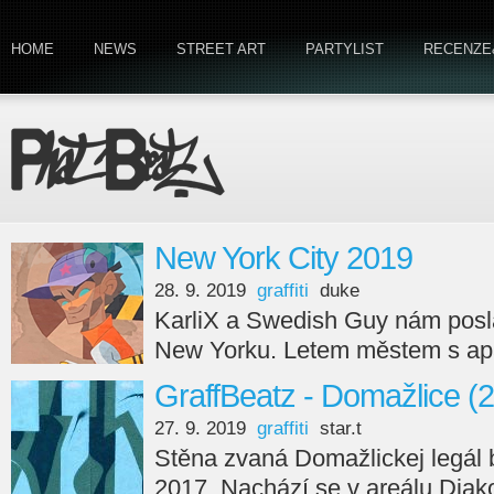
HOME
NEWS
STREET ART
PARTYLIST
RECENZE
New York City 2019
28. 9. 2019
graffiti
duke
KarliX a Swedish Guy nám poslal
New Yorku. Letem městem s apa
GraffBeatz - Domažlice (
27. 9. 2019
graffiti
star.t
Stěna zvaná Domažlickej legál 
2017. Nachází se v areálu Diak