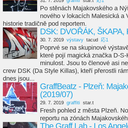
31. 7. 2019
graffiti
star.t
応1
Po stěnách Majakovského a Ný
nového v lokacích Malesická a 
historie tradičně pod reportem.
DSK: DVOŘÁK, ŠKAPA,
30. 7. 2019
výstavy
tacud
応1
Poprvé se na skupinové výstavě 
které pojí magická značka D-S-K
minulost. Jsou to členové asi ne
crew DSK (Da Style Killas), kteří přerostli rám
dnes jsou...
GraffBeatz - Plzeň: Maja
(2019/07)
29. 7. 2019
graffiti
star.t
Fresh pohled z města Plzeň. No
reportu na zónách Majakovskéh
The Graff Lab - Los Ange