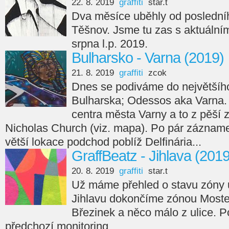
22. 8. 2019
graffiti
star.t
Dva měsíce uběhly od posledníh
Těšnov. Jsme tu zas s aktuáln
srpna l.p. 2019.
Bulharsko - Varna (2019)
21. 8. 2019
graffiti
zcok
Dnes se podiváme do největšího
Bulharska; Odessos aka Varna. 
centra města Varny a to z pěší 
Nicholas Church (viz. mapa). Po pár zázname
větší lokace podchod poblíž Delfinária...
GraffBeatz - Jihlava (201
20. 8. 2019
graffiti
star.t
Už máme přehled o stavu zóny u
Jihlavu dokončíme zónou Moste
Březinek a něco málo z ulice. 
předchozí monitoring.