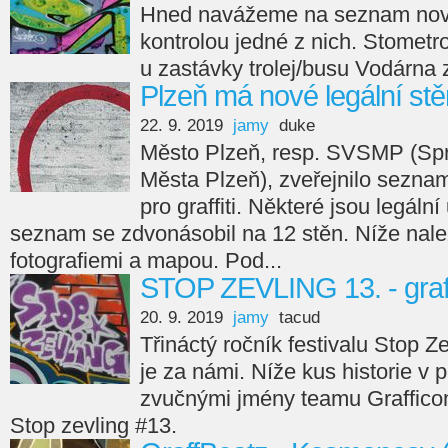
Hned navážeme na seznam novýc
kontrolou jedné z nich. Stomet
u zastávky trolej/busu Vodárna z
Plzeň má nové legální st
22. 9. 2019
jamy
duke
Město Plzeň, resp. SVSMP (Spr
Města Plzeň), zveřejnilo sezna
pro graffiti. Některé jsou legální 
seznam se zdvonásobil na 12 stěn. Níže nal
fotografiemi a mapou. Pod...
STOP ZEVLING 13. - graff
20. 9. 2019
jamy
tacud
Třináctý ročník festivalu Stop 
je za námi. Níže kus historie v 
zvučnými jmény teamu Grafficon -
Stop zevling #13.