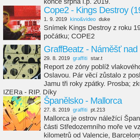
konce srpna l.p. 2019.
Cope2 - Kings Destroy (1
1. 9. 2019
kino&video
duke
Snímek Kings Destroy z roku 199
počátku; COPE2
GraffBeatz - Náměšť nad
29. 8. 2019
graffiti
star.t
Report ze zóny poblíž vlakové
Oslavou. Pár věcí zůstalo z po
Jamu tři roky zpátky. Prosba; z
IZERa - RIP. Díky
Španělsko - Mallorca
27. 8. 2019
graffiti
pt.213
Mallorca je ostrov náležící Špa
části Středozemního moře ve vzd
kilometrů od Valencie, Barcelon