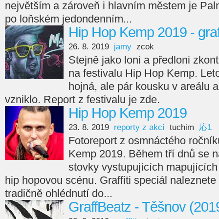
největším a zároveň i hlavním městem je Pal
po loňském jedondenním...
Hip Hop Kemp 2019 - graff
26. 8. 2019
jamy
zcok
Stejně jako loni a předloni zkontr
na festivalu Hip Hop Kemp. Let
hojná, ale pár kousku v areálu 
vzniklo. Report z festivalu je zde.
Hip Hop Kemp 2019
23. 8. 2019
reporty z akcí
tuchim
応1
Fotoreport z osmnáctého ročník
Kemp 2019. Během tří dnů se na 
stovky vystupujících mapujícíc
hip hopovou scénu. Graffiti speciál naleznete
tradičně ohlédnutí do...
GraffBeatz - Těšnov (201