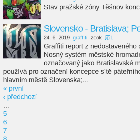
Stav pražské zóny Těšnov kon
Slovensko - Bratislava; Pe
24. 6. 2019
graffiti
zcok
応1
Graffiti report z nedostaveného 
Nosný systém městské hromadné
označovaný jako Bratislavské me
používá pro označení koncepce sítě páteřníh
hlavním městě Slovenska;...
« první
‹ předchozí
…
5
6
7
8