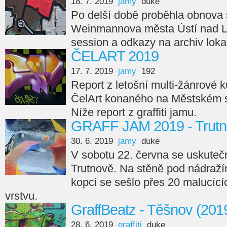
18. 7. 2019
jamy
duke
Po delší době proběhla obnova s
Weinmannova města Ústí nad L
session a odkazy na archiv loka
ČELART 2019
17. 7. 2019
jamy
192
Report z letošní multi-žánrové 
ČelArt konaného na Městském s
Níže report z graffiti jamu.
GRAFF JAM 2019 - Trutn
30. 6. 2019
jamy
duke
V sobotu 22. června se uskutečn
Trutnově. Na stěně pod nádraží
kopci se sešlo přes 20 malucící
vrstvu.
GraffBeatz - Těšnov (201
28. 6. 2019
graffiti
duke