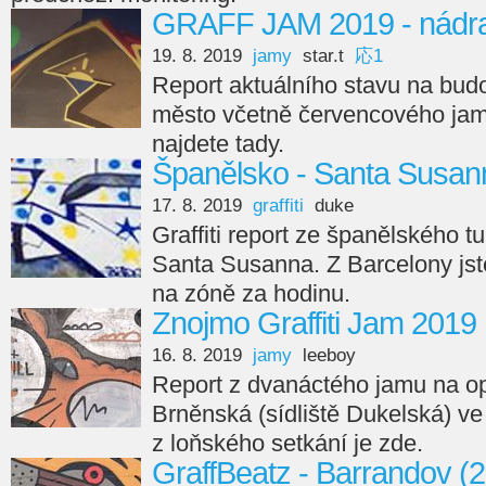
GRAFF JAM 2019 - nádraž
19. 8. 2019
jamy
star.t
応1
Report aktuálního stavu na budo
město včetně červencového jamu
najdete tady.
Španělsko - Santa Susan
17. 8. 2019
graffiti
duke
Graffiti report ze španělského tu
Santa Susanna. Z Barcelony jst
na zóně za hodinu.
Znojmo Graffiti Jam 2019
16. 8. 2019
jamy
leeboy
Report z dvanáctého jamu na opě
Brněnská (sídliště Dukelská) v
z loňského setkání je zde.
GraffBeatz - Barrandov (