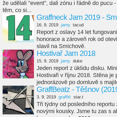
že udělali "event", dali zónu i řádně do pucu -
těm, co si...
Graffneck Jam 2019 - Sm
16. 9. 2019
jamy
tacud
Report z oslavy 14 let fungovan
honorace a zároveň rok od otev
slavil na Smíchově.
Hostivař Jam 2018
15. 9. 2019
jamy
duke
Jeden report z úklidu disku. Min
Hostivaři v říjnu 2018. Stěna je
jednorázově po domluvě s majit
GraffBeatz - Těšnov (201
3. 9. 2019
graffiti
star.t
Tři týdny od posledního reportu
novými kousky. Jsme tu zas s 