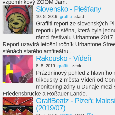
vzpomínkový ZOOM Jam.
Slovensko - Piešťany
10. 8. 2019
graffiti
star.t
Graffiti report ze slovenských P
reportu je stěna, která byla je
rámci festivalu Urbantone 2017
Report uzavírá letošní ročník Urbantone Stree
stěnách starého amfiteátru,...
Rakousko - Vídeň
8. 8. 2019
graffiti
zcok
Prázdninový pohled z hlavního
třikousky z města Vídeň od Con
monitoring zóny u Dunaje mezi
Friedensbrücke a Roßauer Lände.
GraffBeatz - Plzeň: Males
(2019/07)