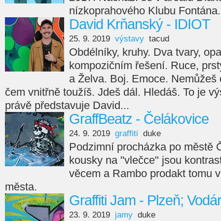
nízkoprahového Klubu Fontána.
David Krňanský - IDIOT
25. 9. 2019
výstavy
tacud
Obdélníky, kruhy. Dva tvary, op
kompozičním řešení. Ruce, prsty
a Želva. Boj. Emoce. Nemůžeš 
čem vnitřně toužíš. Jdeš dál. Hledáš. To je v
právě představuje David...
GraffBeatz - Čelákovice
24. 9. 2019
graffiti
duke
Podzimní procházka po městě Če
kousky na "vlečce" jsou kontra
věcem a Rambo prodakt tomu vl
města.
Graffiti Jam - Plzeň; Vodá
23. 9. 2019
jamy
duke