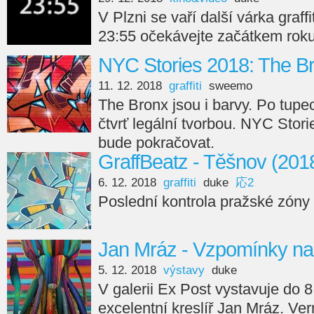
V Plzni se vaří další várka graf
23:55 očekávejte začátkem rok
NYC Stories 2018: The 
11. 12. 2018
graffiti
sweemo
The Bronx jsou i barvy. Po tupec
čtvrť legální tvorbou. NYC Sto
bude pokračovat.
GraffBeatz - Těšnov (201
6. 12. 2018
graffiti
duke
応2
Poslední kontrola pražské zóny
Jan Mráz - Vzpomínky na
5. 12. 2018
výstavy
duke
V galerii Ex Post vystavuje do 
excelentní kreslíř Jan Mráz. Ve