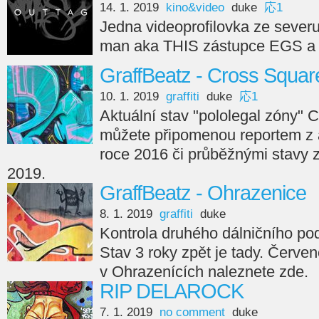
14. 1. 2019
kino&video
duke
応1
Jedna videoprofilovka ze severu
man aka THIS zástupce EGS a
GraffBeatz - Cross Squar
10. 1. 2019
graffiti
duke
応1
Aktuální stav "pololegal zóny" C
můžete připomenou reportem z
roce 2016 či průběžnými stavy 
2019.
GraffBeatz - Ohrazenice
8. 1. 2019
graffiti
duke
Kontrola druhého dálničního po
Stav 3 roky zpět je tady. Červen
v Ohrazenících naleznete zde.
RIP DELAROCK
7. 1. 2019
no comment
duke