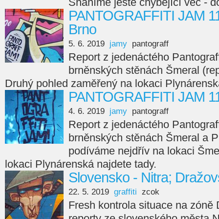
Sháníme ještě chybějící věc - d
PANTOGRAFFITI JAM 11 
Brno
5. 6. 2019
jamy
pantograff
Report z jedenáctého Pantograff 
brněnských stěnách Šmeral (rep
Druhý pohled zaměřený na lokaci Plynárensk
PANTOGRAFFITI JAM 11 
4. 6. 2019
jamy
pantograff
Report z jedenáctého Pantograff 
brněnských stěnách Šmeral a P
podíváme nejdřív na lokaci Šme
lokaci Plynárenská najdete tady.
Slovensko - Nitra; Dražo
22. 5. 2019
graffiti
zcok
Fresh kontrola situace na zóně 
reporty ze slovenského města N