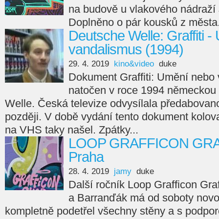
na budově u vlakového nádraží 
Doplněno o pár kousků z města
Deutsche Welle: Graffiti 
vandalismus (1994)
29. 4. 2019
kino&video
duke
Dokument Graffiti: Umění nebo 
natočen v roce 1994 německou 
Welle. Česká televize odvysílala předabovano
později. V době vydání tento dokument kolova
na VHS taky našel. Zpátky...
LOOP GRAFFICON GRAFF
Praha
28. 4. 2019
jamy
duke
Další ročník Loop Grafficon Gra
a Barranďák má od soboty novou
kompletně podetřel všechny stěny a s podpo