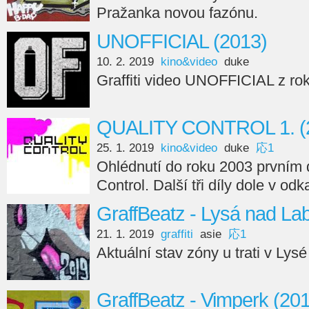
Pražanka novou fazónu.
UNOFFICIAL (2013)
10. 2. 2019
kino&video
duke
Graffiti video UNOFFICIAL z ro
QUALITY CONTROL 1. (
25. 1. 2019
kino&video
duke
応1
Ohlédnutí do roku 2003 prvním d
Control. Další tři díly dole v od
GraffBeatz - Lysá nad La
21. 1. 2019
graffiti
asie
応1
Aktuální stav zóny u trati v Ly
GraffBeatz - Vimperk (20