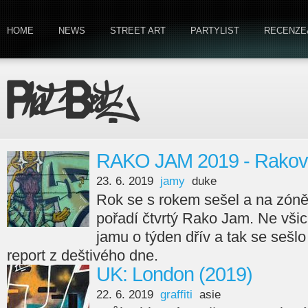
HOME
NEWS
STREET ART
PARTYLIST
RECENZE
RAKO JAM 2019 - Rakov
23. 6. 2019
jamy
duke
Rok se s rokem sešel a na zóně
pořadí čtvrtý Rako Jam. Ne všic
jamu o týden dřív a tak se sešl
report z deštivého dne.
UK: London (2019)
22. 6. 2019
graffiti
asie