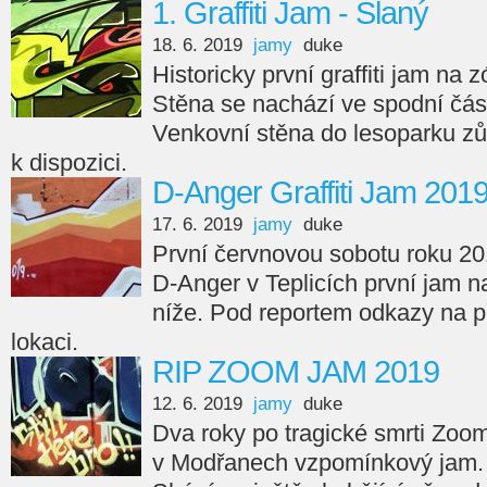
1. Graffiti Jam - Slaný
18. 6. 2019
jamy
duke
Historicky první graffiti jam na
Stěna se nachází ve spodní čás
Venkovní stěna do lesoparku zůs
k dispozici.
D-Anger Graffiti Jam 2019
17. 6. 2019
jamy
duke
První červnovou sobotu roku 20
D-Anger v Teplicích první jam n
níže. Pod reportem odkazy na p
lokaci.
RIP ZOOM JAM 2019
12. 6. 2019
jamy
duke
Dva roky po tragické smrti Zoo
v Modřanech vzpomínkový jam.