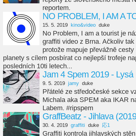
reportem.
NO PROBLEM, I AM A TO
15. 5. 2019
kino&video
duke
No Problem, I am a tourist je ná
graffiti video z Brna. Ačkoliv ta
protože mapuje převážně cesty 
planety s cílem posbírat co nejlepší trofeje na
posledních 10ti letech...
Jam 4 Spem 2019 - Lysá
9. 5. 2019
jamy
duke
Přátelé ze středočeské sekce 
Michala aka SPEM aka IKAR na
Labem. #ripspem
GraffBeatz - Jihlava (201
30. 4. 2019
graffiti
duke
応1
Graffiti kontrola jihlavských stěn