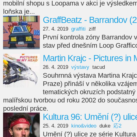
mobilní shopu s Loopama v akci je výsledkem 
loňska je...
GraffBeatz - Barrandov (
27. 4. 2019
graffiti
ziff
První kontrola zóny Barrandov 
stav před dnešním Loop Graffic
Martin Krajc - Pictures i
26. 4. 2019
výstavy
tacud
Souhrnná výstava Martina Krajce
Praze) přináší v několika vzáj
tematických okruzích podstatný
malířskou tvorbou od roku 2002 do současnos
poslední práce.
Kultura 96: Umění (?) ulic
25. 4. 2019
kino&video
duke
応2
Umění (?) ulice ze série Kultura