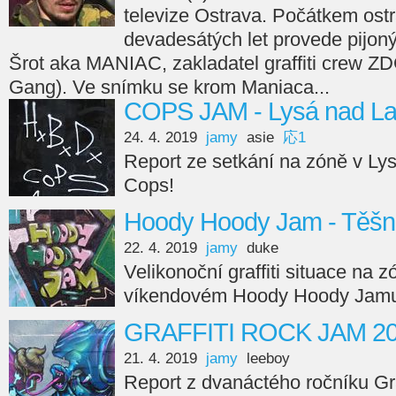
televize Ostrava. Počátkem ost
devadesátých let provede pijonýr
Šrot aka MANIAC, zakladatel graffiti crew Z
Gang). Ve snímku se krom Maniaca...
COPS JAM - Lysá nad L
24. 4. 2019
jamy
asie
応1
Report ze setkání na zóně v L
Cops!
Hoody Hoody Jam - Těšn
22. 4. 2019
jamy
duke
Velikonoční graffiti situace na 
víkendovém Hoody Hoody Jam
GRAFFITI ROCK JAM 201
21. 4. 2019
jamy
leeboy
Report z dvanáctého ročníku Gr