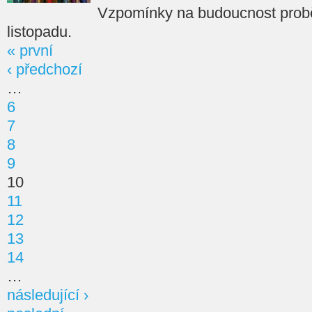
Vzpomínky na budoucnost probě
listopadu.
« první
‹ předchozí
…
6
7
8
9
10
11
12
13
14
…
následující ›