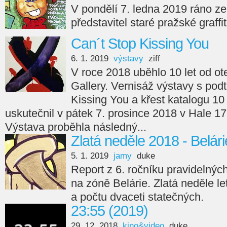
V pondělí 7. ledna 2019 ráno ze
představitel staré pražské graf
Can´t Stop Kissing You
6. 1. 2019
výstavy
ziff
V roce 2018 uběhlo 10 let od o
Gallery. Vernisáž výstavy s pod
Kissing You a křest katalogu 10
uskutečnil v pátek 7. prosince 2018 v Hale 17
Výstava proběhla následný...
Zlatá neděle 2018 - Belári
5. 1. 2019
jamy
duke
Report z 6. ročníku pravidelnýc
na zóně Belárie. Zlatá neděle l
a počtu dvaceti statečných.
23:55 (2019)
29. 12. 2018
kino&video
duke