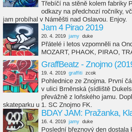
Třebíčí na stěně kolem fabriky
odkazy na předchozí ročníky, v
jam probíhal v Náměšti nad Oslavou. Enjoy.
Jam 4 Pirao 2019
20. 4. 2019
jamy
duke
Přátelé i letos vzpomněli na On
MOZART, PHAOK, PIRAO, TRA
GraffBeatz - Znojmo (201
19. 4. 2019
graffiti
zcok
Pohlednice ze Znojma. První čá
v ulici Brněnská (sídliště Dukels
převážně z loňského jamu. Dopl
skateparku u 1. SC Znojmo FK.
BDAY JAM: Pražanka, Kl
16. 4. 2019
jamy
duke
Poslední březnový den dostala