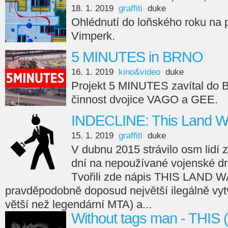
18. 1. 2019
graffiti
duke
Ohlédnutí do loňského roku na 
Vimperk.
5 MINUTES in BRNO
16. 1. 2019
kino&video
duke
Projekt 5 MINUTES zavítal do 
činnost dvojice VAGO a GEE.
INDECLINE: This Land W
15. 1. 2019
graffiti
duke
V dubnu 2015 strávilo osm lidí z
dní na nepoužívané vojenské dr
Tvořili zde nápis THIS LAND 
pravděpodobně doposud největší ilegálně vyt
větší než legendární MTA) a...
Without tags man - THIS 