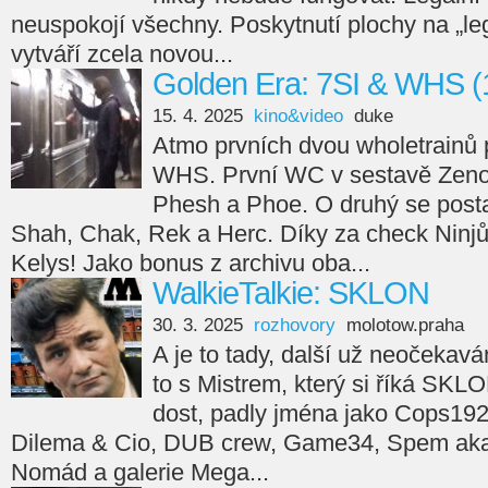
neuspokojí všechny. Poskytnutí plochy na „leg
vytváří zcela novou...
Golden Era: 7SI & WHS (
15. 4. 2025
kino&video
duke
Atmo prvních dvou wholetrainů 
WHS. První WC v sestavě Zeno
Phesh a Phoe. O druhý se posta
Shah, Chak, Rek a Herc. Díky za check Ninjů
Kelys! Jako bonus z archivu oba...
WalkieTalkie: SKLON
30. 3. 2025
rozhovory
molotow.praha
A je to tady, další už neočekav
to s Mistrem, který si říká SKL
dost, padly jména jako Cops192
Dilema & Cio, DUB crew, Game34, Spem aka 
Nomád a galerie Mega...