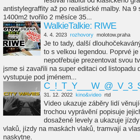
festival nabídl od klasického gra
antistylegraffity až po realistické malby. Na 9
1400m2 tvořilo 2 měsíce 35...
WalkieTalkie: RIWE
4. 4. 2023
rozhovory
molotow.praha
Je to tady, další dlouhočekaváný
to s velkou legendou. Poprvé je 
nepotřebuje prezentovat svou tvá
jsme si zavařili na super editaci od listopadu
vystupuje pod jménem...
C_!_T_Y___W_@_V_3_S
31. 12. 2022
kino&video
rtd
Video ukazuje záběry lidí věnujíc
trochou vyprávění popisuje jejic
dosažené levely a ukazuje jízdy
vlaků, jízdy na maskách vlaků, tramvají a vla
naskytne.