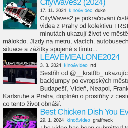
CityWaves2 (2024)
17. 11. 2024
kino&video
duke
CityWaves2 je pokračování čistě
videa z Prahy od kolektivu TRS
minutách ukazují život ve městě
málokdo. Jízdy na metru, vlacích, autobusech,
situace a zážitky spojené s tímto...
LEAVEMEALONE2024
3. 3. 2024
kino&video
rtd
Sestřih od @__krstftb_ ukazující
backjumpy po evropských měste
Budapešť, Vídeň, Neapol, Frankfu
Karlsruhe a Praha, doplněn o prostřihy z cesto
co tento život obnáší.
Best Chicken Dish You E
29. 1. 2024
kino&video
graffneck
The video has been submitted 