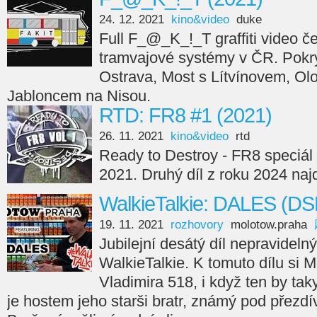
24. 12. 2021
kino&video
duke
Full F_@_K_!_T graffiti video če
tramvajové systémy v ČR. Pokry
Ostrava, Most s Lítvínovem, Ol
Jabloncem na Nisou.
RTD: FR8 #1 (2021)
26. 11. 2021
kino&video
rtd
Ready to Destroy - FR8 speciál 
2021. Druhý díl z roku 2024 naj
WalkieTalkie: DALES (DS
19. 11. 2021
rozhovory
molotow.praha
Jubilejní desátý díl nepravideln
WalkieTalkie. K tomuto dílu si
Vladimira 518, i když ten by taky
je hostem jeho starši bratr, známý pod přezd