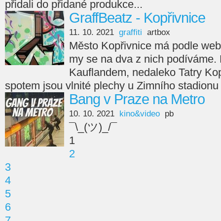
přidali do přidané produkce...
GraffBeatz - Kopřivnice
11. 10. 2021
graffiti
artbox
Město Kopřivnice má podle webu 
my se na dva z nich podíváme. Pr
Kauflandem, nedaleko Tatry Ko
spotem jsou vlnité plechy u Zimního stadionu
Bang v Praze na Metro
10. 10. 2021
kino&video
pb
¯\_(ツ)_/¯
1
2
3
4
5
6
7