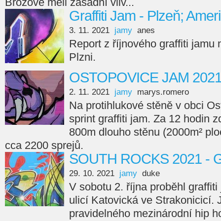
Brožové měli zásadní vliv...
Graffiti Jam - Plzeň; Amer
3. 11. 2021
jamy
anes
Report z říjnového graffiti jamu
Plzni.
OSTOPOVICE JAM 202
2. 11. 2021
jamy
marys.romero
Na protihlukové stěně v obci Os
sprint graffiti jam. Za 12 hodin 
800m dlouho stěnu (2000m² ploc
cca 2200 sprejů.
SOUTH ROCKS 2021 - Gr
29. 10. 2021
jamy
duke
V sobotu 2. října proběhl graffi
ulicí Katovická ve Strakonicicí.
pravidelného mezinárodní hip ho