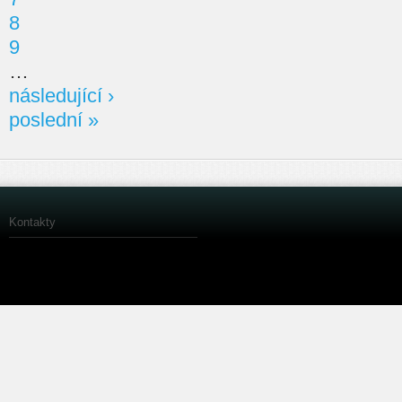
8
9
…
následující ›
poslední »
Kontakty