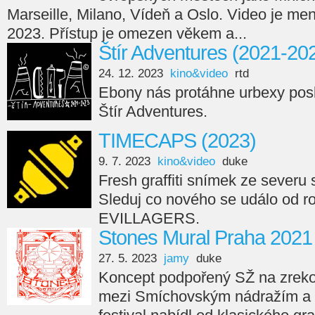
Marseille, Milano, Vídeň a Oslo. Video je men
2023. Přístup je omezen věkem a...
Štír Adventures (2021-20
24. 12. 2023
kino&video
rtd
Ebony nás protáhne urbexy posl
Štír Adventures.
TIMECAPS (2023)
9. 7. 2023
kino&video
duke
Fresh graffiti snímek ze seve
Sleduj co nového se událo od r
EVILLAGERS.
Stones Mural Praha 2021
27. 5. 2023
jamy
duke
Koncept podpořený SŽ na zreko
mezi Smíchovským nádražím a 