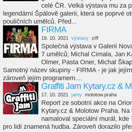
celé ČR. Velká výstava mu za p
legendární Špálově galerii, která se poprvé ot
pouličních umělců. Před...
FIRMA
19. 10. 2021
výstavy
ziff
Společná výstava v Galerii Nov
7 umělců; Michal Cimala, Jan Ka
Olmer, Pasta Oner, Michal Škap
Samotný název skupiny - FIRMA - je jak jejím
zároveň jejím programem....
Graffiti Jam Kytary.cz & 
17. 10. 2021
jamy
molotow.praha
Report ze sobotní akce na Orion
Kytary.cz & Molotow Praha. Na
namaloval speciální murál, kde 7
pro lidi znamená hudba. Zároveň dorazilo přes