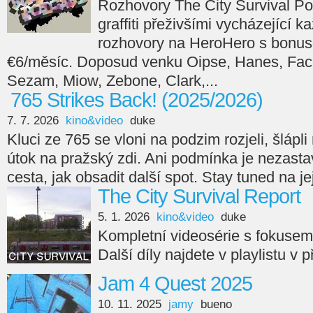
Rozhovory The City Survival Po
graffiti přeživšími vycházející 
rozhovory na HeroHero s bonus
€6/měsíc. Doposud venku Oipse, Hanes, Face
Sezam, Miow, Zebone, Clark,...
765 Strikes Back! (2025/2026)
7. 7. 2026
kino&video
duke
Kluci ze 765 se vloni na podzim rozjeli, šlápli n
útok na pražský zdi. Ani podmínka je nezasta
cesta, jak obsadit další spot. Stay tuned na je
The City Survival Report
5. 1. 2026
kino&video
duke
Kompletní videosérie s fokuse
Další díly najdete v playlistu v 
Jam 4 Quest 2025
10. 11. 2025
jamy
bueno