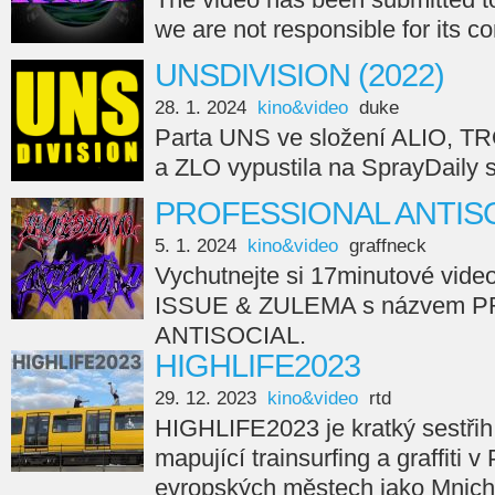
we are not responsible for its c
UNSDIVISION (2022)
28. 1. 2024
kino&video
duke
Parta UNS ve složení ALIO, 
a ZLO vypustila na SprayDail
PROFESSIONAL ANTISO
5. 1. 2024
kino&video
graffneck
Vychutnejte si 17minutové vide
ISSUE & ZULEMA s názvem 
ANTISOCIAL.
HIGHLIFE2023
29. 12. 2023
kino&video
rtd
HIGHLIFE2023 je kratký sestřih
mapující trainsurfing a graffiti v
evropských městech jako Mnicho