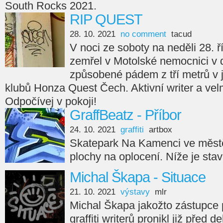
South Rocks 2021.
RIP QUEST
28. 10. 2021
no comment
tacud
V noci ze soboty na neděli 28. ř
zemřel v Motolské nemocnici v 
způsobené pádem z tří metrů v
klubů Honza Quest Čech. Aktivní writer a velm
Odpočívej v pokoji!
GraffBeatz - Příbor
24. 10. 2021
graffiti
artbox
Skatepark Na Kamenci ve městě
plochy na oplocení. Níže je sta
Michal Škapa - Situace
21. 10. 2021
výstavy
mlr
Michal Škapa jakožto zástupce
graffiti writerů pronikl již před d