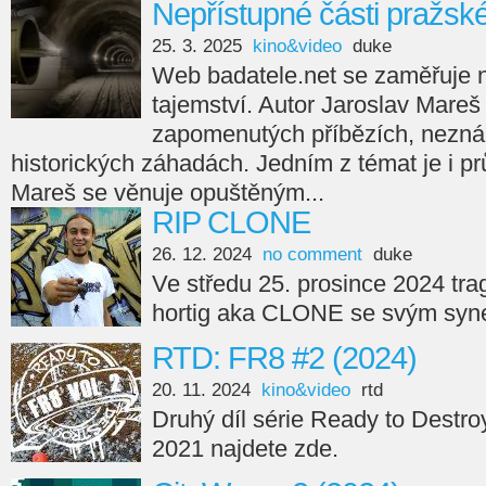
Nepřístupné části pražsk
25. 3. 2025
kino&video
duke
Web badatele.net se zaměřuje na
tajemství. Autor Jaroslav Mareš
zapomenutých příbězích, nezná
historických záhadách. Jedním z témat je i p
Mareš se věnuje opuštěným...
RIP CLONE
26. 12. 2024
no comment
duke
Ve středu 25. prosince 2024 tra
hortig aka CLONE se svým syne
RTD: FR8 #2 (2024)
20. 11. 2024
kino&video
rtd
Druhý díl série Ready to Destro
2021 najdete zde.