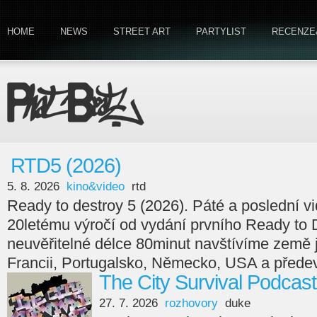
HOME
NEWS
STREET ART
PARTYLIST
RECENZE
RTD5 (2026)
5. 8. 2026
kino&video
rtd
Ready to destroy 5 (2026). Páté a poslední v
20letému výročí od vydání prvního Ready to 
neuvěřitelné délce 80minut navštívíme země
Francii, Portugalsko, Německo, USA a předev
The City Survival Podcast
27. 7. 2026
rozhovory
duke