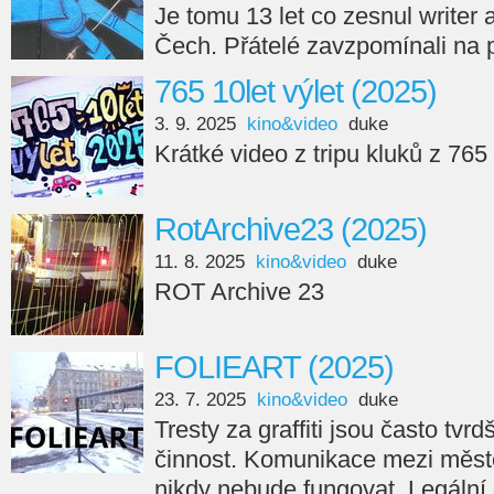
Je tomu 13 let co zesnul writer
Čech. Přátelé zavzpomínali na 
765 10let výlet (2025)
3. 9. 2025
kino&video
duke
Krátké video z tripu kluků z 765
RotArchive23 (2025)
11. 8. 2025
kino&video
duke
ROT Archive 23
FOLIEART (2025)
23. 7. 2025
kino&video
duke
Tresty za graffiti jsou často tvr
činnost. Komunikace mezi měste
nikdy nebude fungovat. Legální