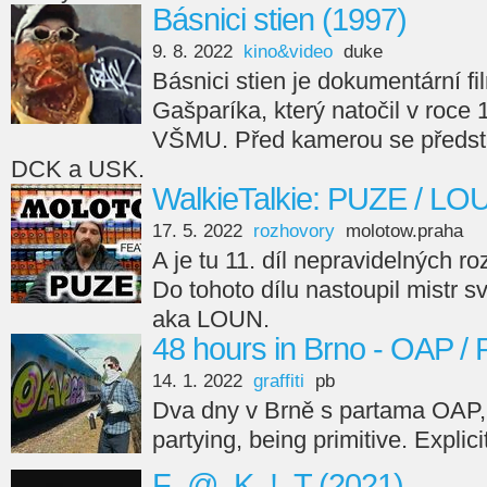
Básnici stien (1997)
9. 8. 2022
kino&video
duke
Básnici stien je dokumentární fi
Gašparíka, který natočil v roce
VŠMU. Před kamerou se předsta
DCK a USK.
WalkieTalkie: PUZE / LO
17. 5. 2022
rozhovory
molotow.praha
A je tu 11. díl nepravidelných r
Do tohoto dílu nastoupil mistr s
aka LOUN.
48 hours in Brno - OAP /
14. 1. 2022
graffiti
pb
Dva dny v Brně s partama OAP,
partying, being primitive. Explici
F_@_K_!_T (2021)