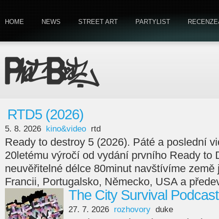
HOME
NEWS
STREET ART
PARTYLIST
RECENZE
RTD5 (2026)
5. 8. 2026
kino&video
rtd
Ready to destroy 5 (2026). Páté a poslední v
20letému výročí od vydání prvního Ready to 
neuvěřitelné délce 80minut navštívíme země
Francii, Portugalsko, Německo, USA a předev
The City Survival Podcast
27. 7. 2026
rozhovory
duke