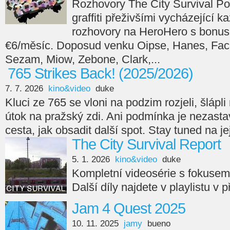
Rozhovory The City Survival Po
graffiti přeživšími vycházející 
rozhovory na HeroHero s bonus
€6/měsíc. Doposud venku Oipse, Hanes, Face
Sezam, Miow, Zebone, Clark,...
765 Strikes Back! (2025/2026)
7. 7. 2026
kino&video
duke
Kluci ze 765 se vloni na podzim rozjeli, šlápli n
útok na pražský zdi. Ani podmínka je nezasta
cesta, jak obsadit další spot. Stay tuned na je
The City Survival Report
5. 1. 2026
kino&video
duke
Kompletní videosérie s fokuse
Další díly najdete v playlistu v 
Jam 4 Quest 2025
10. 11. 2025
jamy
bueno