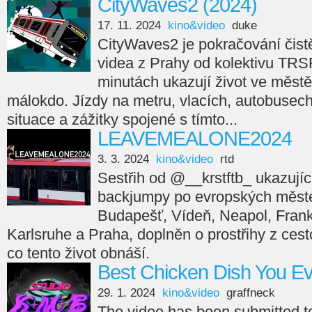
CityWaves2 (2024)
17. 11. 2024
kino&video
duke
CityWaves2 je pokračování čistě
videa z Prahy od kolektivu TRS
minutách ukazují život ve městě
málokdo. Jízdy na metru, vlacích, autobusech,
situace a zážitky spojené s tímto...
LEAVEMEALONE2024
3. 3. 2024
kino&video
rtd
Sestřih od @__krstftb_ ukazující
backjumpy po evropských měste
Budapešť, Vídeň, Neapol, Frankfu
Karlsruhe a Praha, doplněn o prostřihy z cesto
co tento život obnáší.
Best Chicken Dish You E
29. 1. 2024
kino&video
graffneck
The video has been submitted 