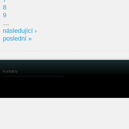
8
9
…
následující ›
poslední »
Kontakty