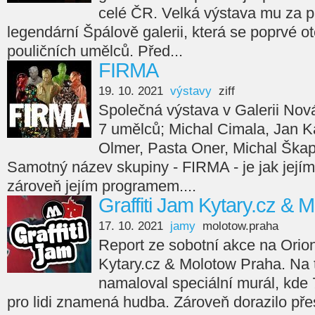
celé ČR. Velká výstava mu za p
legendární Špálově galerii, která se poprvé ot
pouličních umělců. Před...
FIRMA
19. 10. 2021
výstavy
ziff
Společná výstava v Galerii Nov
7 umělců; Michal Cimala, Jan Ka
Olmer, Pasta Oner, Michal Škap
Samotný název skupiny - FIRMA - je jak jejím
zároveň jejím programem....
Graffiti Jam Kytary.cz & 
17. 10. 2021
jamy
molotow.praha
Report ze sobotní akce na Orion
Kytary.cz & Molotow Praha. Na
namaloval speciální murál, kde 7
pro lidi znamená hudba. Zároveň dorazilo přes