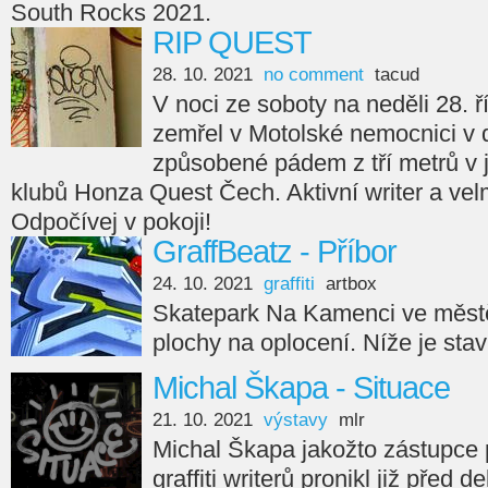
South Rocks 2021.
RIP QUEST
28. 10. 2021
no comment
tacud
V noci ze soboty na neděli 28. ř
zemřel v Motolské nemocnici v 
způsobené pádem z tří metrů v
klubů Honza Quest Čech. Aktivní writer a velm
Odpočívej v pokoji!
GraffBeatz - Příbor
24. 10. 2021
graffiti
artbox
Skatepark Na Kamenci ve městě
plochy na oplocení. Níže je sta
Michal Škapa - Situace
21. 10. 2021
výstavy
mlr
Michal Škapa jakožto zástupce
graffiti writerů pronikl již před d