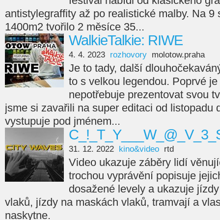
festival nabídl od klasického gra
antistylegraffity až po realistické malby. Na 9
1400m2 tvořilo 2 měsíce 35...
WalkieTalkie: RIWE
4. 4. 2023
rozhovory
molotow.praha
Je to tady, další dlouhočekaváný
to s velkou legendou. Poprvé je 
nepotřebuje prezentovat svou tvá
jsme si zavařili na super editaci od listopadu
vystupuje pod jménem...
C_!_T_Y___W_@_V_3_S
31. 12. 2022
kino&video
rtd
Video ukazuje záběry lidí věnujíc
trochou vyprávění popisuje jejic
dosažené levely a ukazuje jízdy
vlaků, jízdy na maskách vlaků, tramvají a vla
naskytne.