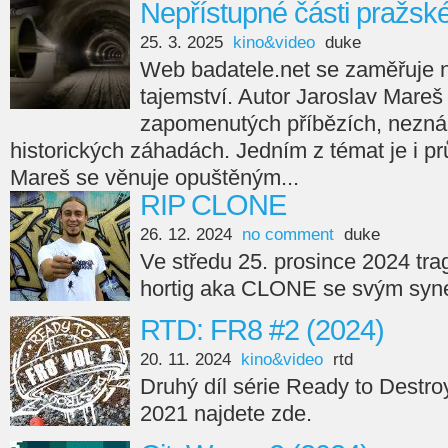
Nepřístupné části pražsk
25. 3. 2025
kino&video
duke
Web badatele.net se zaměřuje na
tajemství. Autor Jaroslav Mareš
zapomenutých příbězích, nezná
historických záhadách. Jedním z témat je i p
Mareš se věnuje opuštěným...
RIP CLONE
26. 12. 2024
no comment
duke
Ve středu 25. prosince 2024 tra
hortig aka CLONE se svým syne
RTD: FR8 #2 (2024)
20. 11. 2024
kino&video
rtd
Druhý díl série Ready to Destro
2021 najdete zde.