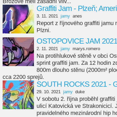
Brožové měli zásadní vliv...
Graffiti Jam - Plzeň; Amer
3. 11. 2021
jamy
anes
Report z říjnového graffiti jamu
Plzni.
OSTOPOVICE JAM 202
2. 11. 2021
jamy
marys.romero
Na protihlukové stěně v obci Os
sprint graffiti jam. Za 12 hodin 
800m dlouho stěnu (2000m² ploc
cca 2200 sprejů.
SOUTH ROCKS 2021 - Gr
29. 10. 2021
jamy
duke
V sobotu 2. října proběhl graffi
ulicí Katovická ve Strakonicicí.
pravidelného mezinárodní hip ho