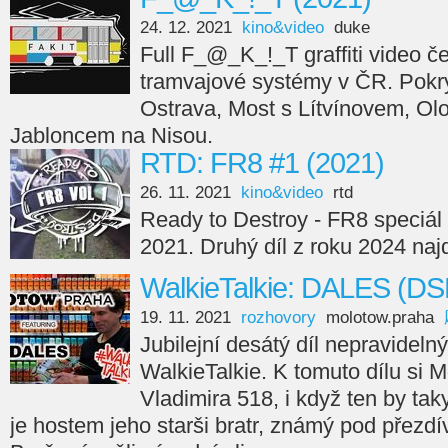
24. 12. 2021
kino&video
duke
Full F_@_K_!_T graffiti video če
tramvajové systémy v ČR. Pokry
Ostrava, Most s Lítvínovem, Ol
Jabloncem na Nisou.
RTD: FR8 #1 (2021)
26. 11. 2021
kino&video
rtd
Ready to Destroy - FR8 speciál 
2021. Druhý díl z roku 2024 naj
WalkieTalkie: DALES (DS
19. 11. 2021
rozhovory
molotow.praha
Jubilejní desátý díl nepravideln
WalkieTalkie. K tomuto dílu si
Vladimira 518, i když ten by taky
je hostem jeho starši bratr, známý pod přezd