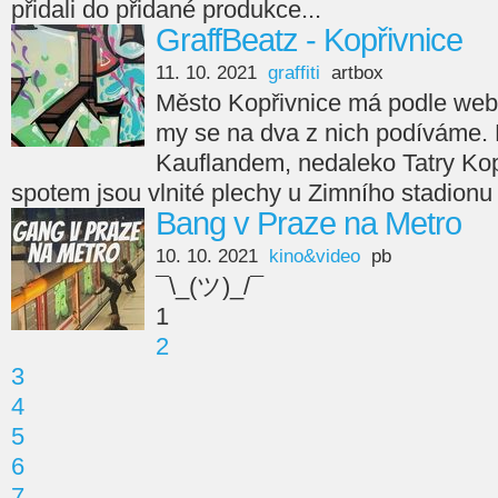
přidali do přidané produkce...
GraffBeatz - Kopřivnice
11. 10. 2021
graffiti
artbox
Město Kopřivnice má podle webu 
my se na dva z nich podíváme. Pr
Kauflandem, nedaleko Tatry Ko
spotem jsou vlnité plechy u Zimního stadionu
Bang v Praze na Metro
10. 10. 2021
kino&video
pb
¯\_(ツ)_/¯
1
2
3
4
5
6
7