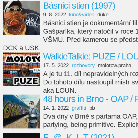
Básnici stien (1997)
9. 8. 2022
kino&video
duke
Básnici stien je dokumentární fi
Gašparíka, který natočil v roce
VŠMU. Před kamerou se předsta
DCK a USK.
WalkieTalkie: PUZE / LO
17. 5. 2022
rozhovory
molotow.praha
A je tu 11. díl nepravidelných r
Do tohoto dílu nastoupil mistr s
aka LOUN.
48 hours in Brno - OAP /
14. 1. 2022
graffiti
pb
Dva dny v Brně s partama OAP,
partying, being primitive. Explici
F_@_K_!_T (2021)