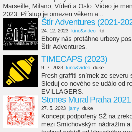
Marseille, Milano, Vídeň a Oslo. Video je men
2023. Přístup je omezen věkem a...
Štír Adventures (2021-20
24. 12. 2023
kino&video
rtd
Ebony nás protáhne urbexy posl
Štír Adventures.
TIMECAPS (2023)
9. 7. 2023
kino&video
duke
Fresh graffiti snímek ze seve
Sleduj co nového se událo od r
EVILLAGERS.
Stones Mural Praha 2021
27. 5. 2023
jamy
duke
Koncept podpořený SŽ na zreko
mezi Smíchovským nádražím a 