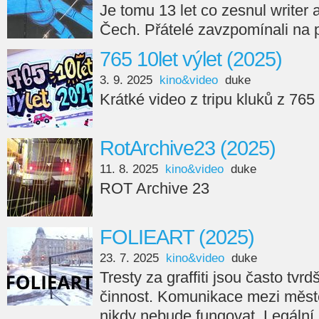
Je tomu 13 let co zesnul writer
Čech. Přátelé zavzpomínali na 
765 10let výlet (2025)
3. 9. 2025
kino&video
duke
Krátké video z tripu kluků z 765
RotArchive23 (2025)
11. 8. 2025
kino&video
duke
ROT Archive 23
FOLIEART (2025)
23. 7. 2025
kino&video
duke
Tresty za graffiti jsou často tvr
činnost. Komunikace mezi měste
nikdy nebude fungovat. Legální