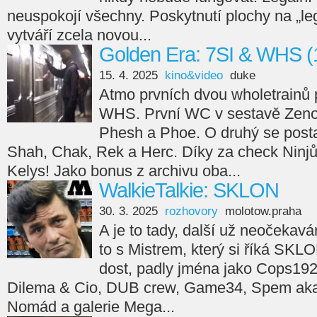
neuspokojí všechny. Poskytnutí plochy na „leg
vytváří zcela novou...
Golden Era: 7SI & WHS (
15. 4. 2025
kino&video
duke
Atmo prvních dvou wholetrainů 
WHS. První WC v sestavě Zeno
Phesh a Phoe. O druhý se posta
Shah, Chak, Rek a Herc. Díky za check Ninjů
Kelys! Jako bonus z archivu oba...
WalkieTalkie: SKLON
30. 3. 2025
rozhovory
molotow.praha
A je to tady, další už neočekav
to s Mistrem, který si říká SKL
dost, padly jména jako Cops192
Dilema & Cio, DUB crew, Game34, Spem aka 
Nomád a galerie Mega...