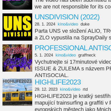
we are not responsible for its c
UNSDIVISION (2022)
28. 1. 2024
kino&video
duke
Parta UNS ve složení ALIO, 
a ZLO vypustila na SprayDail
PROFESSIONAL ANTISO
5. 1. 2024
kino&video
graffneck
Vychutnejte si 17minutové vide
ISSUE & ZULEMA s názvem 
ANTISOCIAL.
HIGHLIFE2023
29. 12. 2023
kino&video
rtd
HIGHLIFE2023 je kratký sestřih
mapující trainsurfing a graffiti v
evropských městech jako Mnicho