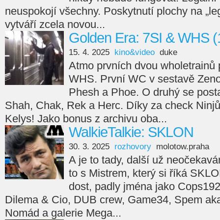
neuspokojí všechny. Poskytnutí plochy na „leg
vytváří zcela novou...
Golden Era: 7SI & WHS (
15. 4. 2025
kino&video
duke
Atmo prvních dvou wholetrainů 
WHS. První WC v sestavě Zeno
Phesh a Phoe. O druhý se posta
Shah, Chak, Rek a Herc. Díky za check Ninjů
Kelys! Jako bonus z archivu oba...
WalkieTalkie: SKLON
30. 3. 2025
rozhovory
molotow.praha
A je to tady, další už neočekav
to s Mistrem, který si říká SKL
dost, padly jména jako Cops192
Dilema & Cio, DUB crew, Game34, Spem aka 
Nomád a galerie Mega...