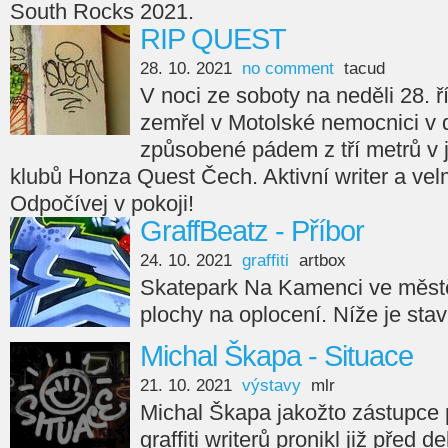
South Rocks 2021.
RIP QUEST
28. 10. 2021
no comment
tacud
V noci ze soboty na neděli 28. ř
zemřel v Motolské nemocnici v 
způsobené pádem z tří metrů v
klubů Honza Quest Čech. Aktivní writer a velm
Odpočívej v pokoji!
GraffBeatz - Příbor
24. 10. 2021
graffiti
artbox
Skatepark Na Kamenci ve městě
plochy na oplocení. Níže je sta
Michal Škapa - Situace
21. 10. 2021
výstavy
mlr
Michal Škapa jakožto zástupce
graffiti writerů pronikl již před d