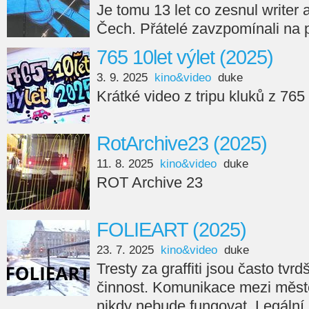
Je tomu 13 let co zesnul writer
Čech. Přátelé zavzpomínali na 
765 10let výlet (2025)
3. 9. 2025
kino&video
duke
Krátké video z tripu kluků z 765
RotArchive23 (2025)
11. 8. 2025
kino&video
duke
ROT Archive 23
FOLIEART (2025)
23. 7. 2025
kino&video
duke
Tresty za graffiti jsou často tvr
činnost. Komunikace mezi měste
nikdy nebude fungovat. Legální