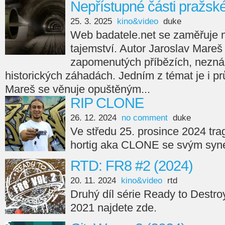
Nepřístupné části pražsk
25. 3. 2025
kino&video
duke
Web badatele.net se zaměřuje na
tajemství. Autor Jaroslav Mareš
zapomenutých příbězích, nezná
historických záhadách. Jedním z témat je i p
Mareš se věnuje opuštěným...
RIP CLONE
26. 12. 2024
no comment
duke
Ve středu 25. prosince 2024 tra
hortig aka CLONE se svým syne
RTD: FR8 #2 (2024)
20. 11. 2024
kino&video
rtd
Druhý díl série Ready to Destro
2021 najdete zde.