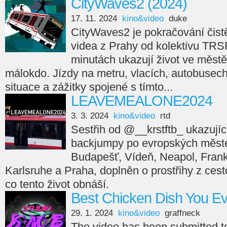
CityWaves2 (2024)
17. 11. 2024
kino&video
duke
CityWaves2 je pokračování čistě
videa z Prahy od kolektivu TRS
minutách ukazují život ve městě
málokdo. Jízdy na metru, vlacích, autobusech,
situace a zážitky spojené s tímto...
LEAVEMEALONE2024
3. 3. 2024
kino&video
rtd
Sestřih od @__krstftb_ ukazující
backjumpy po evropských měste
Budapešť, Vídeň, Neapol, Frankfu
Karlsruhe a Praha, doplněn o prostřihy z cesto
co tento život obnáší.
Best Chicken Dish You E
29. 1. 2024
kino&video
graffneck
The video has been submitted 