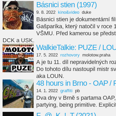
Básnici stien (1997)
9. 8. 2022
kino&video
duke
Básnici stien je dokumentární fi
Gašparíka, který natočil v roce
VŠMU. Před kamerou se předsta
DCK a USK.
WalkieTalkie: PUZE / LO
17. 5. 2022
rozhovory
molotow.praha
A je tu 11. díl nepravidelných r
Do tohoto dílu nastoupil mistr s
aka LOUN.
48 hours in Brno - OAP /
14. 1. 2022
graffiti
pb
Dva dny v Brně s partama OAP,
partying, being primitive. Explici
F_@_K_!_T (2021)