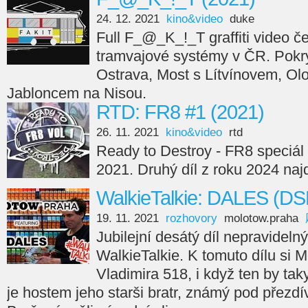
24. 12. 2021
kino&video
duke
Full F_@_K_!_T graffiti video če
tramvajové systémy v ČR. Pokry
Ostrava, Most s Lítvínovem, Ol
Jabloncem na Nisou.
RTD: FR8 #1 (2021)
26. 11. 2021
kino&video
rtd
Ready to Destroy - FR8 speciál 
2021. Druhý díl z roku 2024 naj
WalkieTalkie: DALES (DS
19. 11. 2021
rozhovory
molotow.praha
Jubilejní desátý díl nepravideln
WalkieTalkie. K tomuto dílu si
Vladimira 518, i když ten by taky
je hostem jeho starši bratr, známý pod přezd