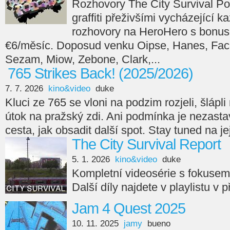
Rozhovory The City Survival Po
graffiti přeživšími vycházející 
rozhovory na HeroHero s bonus
€6/měsíc. Doposud venku Oipse, Hanes, Face
Sezam, Miow, Zebone, Clark,...
765 Strikes Back! (2025/2026)
7. 7. 2026
kino&video
duke
Kluci ze 765 se vloni na podzim rozjeli, šlápli n
útok na pražský zdi. Ani podmínka je nezasta
cesta, jak obsadit další spot. Stay tuned na je
The City Survival Report
5. 1. 2026
kino&video
duke
Kompletní videosérie s fokuse
Další díly najdete v playlistu v 
Jam 4 Quest 2025
10. 11. 2025
jamy
bueno