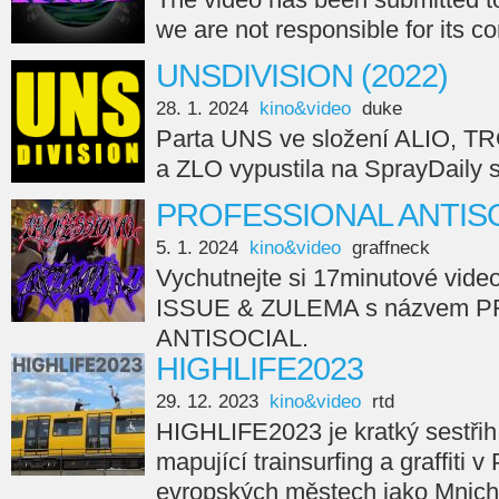
we are not responsible for its c
UNSDIVISION (2022)
28. 1. 2024
kino&video
duke
Parta UNS ve složení ALIO, 
a ZLO vypustila na SprayDail
PROFESSIONAL ANTISO
5. 1. 2024
kino&video
graffneck
Vychutnejte si 17minutové vide
ISSUE & ZULEMA s názvem 
ANTISOCIAL.
HIGHLIFE2023
29. 12. 2023
kino&video
rtd
HIGHLIFE2023 je kratký sestřih
mapující trainsurfing a graffiti v
evropských městech jako Mnicho