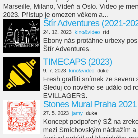
Marseille, Milano, Vídeň a Oslo. Video je men
2023. Přístup je omezen věkem a...
Štír Adventures (2021-20
24. 12. 2023
kino&video
rtd
Ebony nás protáhne urbexy posl
Štír Adventures.
TIMECAPS (2023)
9. 7. 2023
kino&video
duke
Fresh graffiti snímek ze seve
Sleduj co nového se událo od r
EVILLAGERS.
Stones Mural Praha 2021
27. 5. 2023
jamy
duke
Koncept podpořený SŽ na zreko
mezi Smíchovským nádražím a 