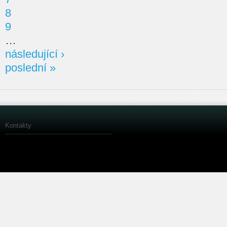
8
9
…
následující ›
poslední »
Kontakty