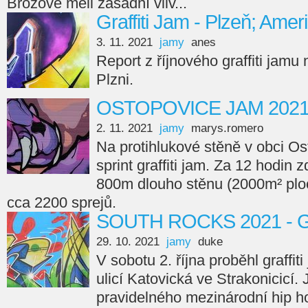
Brožové měli zásadní vliv...
Graffiti Jam - Plzeň; Amer
3. 11. 2021
jamy
anes
Report z říjnového graffiti jamu
Plzni.
OSTOPOVICE JAM 202
2. 11. 2021
jamy
marys.romero
Na protihlukové stěně v obci Os
sprint graffiti jam. Za 12 hodin 
800m dlouho stěnu (2000m² ploc
cca 2200 sprejů.
SOUTH ROCKS 2021 - Gr
29. 10. 2021
jamy
duke
V sobotu 2. října proběhl graffi
ulicí Katovická ve Strakonicicí.
pravidelného mezinárodní hip ho