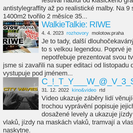
festival nabídl od klasického gra
antistylegraffity až po realistické malby. Na 9
1400m2 tvořilo 2 měsíce 35...
WalkieTalkie: RIWE
4. 4. 2023
rozhovory
molotow.praha
Je to tady, další dlouhočekaváný
to s velkou legendou. Poprvé je 
nepotřebuje prezentovat svou tvá
jsme si zavařili na super editaci od listopadu
vystupuje pod jménem...
C_!_T_Y___W_@_V_3_S
31. 12. 2022
kino&video
rtd
Video ukazuje záběry lidí věnujíc
trochou vyprávění popisuje jejic
dosažené levely a ukazuje jízdy
vlaků, jízdy na maskách vlaků, tramvají a vla
naskytne.