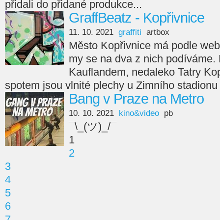
přidali do přidané produkce...
GraffBeatz - Kopřivnice
11. 10. 2021
graffiti
artbox
Město Kopřivnice má podle webu 
my se na dva z nich podíváme. Pr
Kauflandem, nedaleko Tatry Ko
spotem jsou vlnité plechy u Zimního stadionu
Bang v Praze na Metro
10. 10. 2021
kino&video
pb
¯\_(ツ)_/¯
1
2
3
4
5
6
7