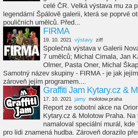
celé ČR. Velká výstava mu za p
legendární Špálově galerii, která se poprvé ot
pouličních umělců. Před...
FIRMA
19. 10. 2021
výstavy
ziff
Společná výstava v Galerii Nov
7 umělců; Michal Cimala, Jan Ka
Olmer, Pasta Oner, Michal Škap
Samotný název skupiny - FIRMA - je jak jejím
zároveň jejím programem....
Graffiti Jam Kytary.cz & 
17. 10. 2021
jamy
molotow.praha
Report ze sobotní akce na Orion
Kytary.cz & Molotow Praha. Na
namaloval speciální murál, kde 7
pro lidi znamená hudba. Zároveň dorazilo přes