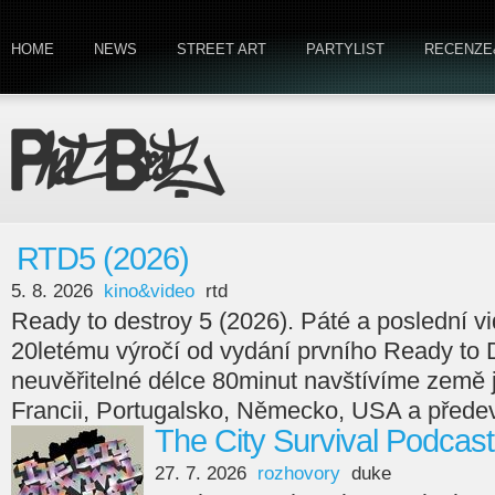
HOME
NEWS
STREET ART
PARTYLIST
RECENZE
RTD5 (2026)
5. 8. 2026
kino&video
rtd
Ready to destroy 5 (2026). Páté a poslední v
20letému výročí od vydání prvního Ready to 
neuvěřitelné délce 80minut navštívíme země
Francii, Portugalsko, Německo, USA a předev
The City Survival Podcast
27. 7. 2026
rozhovory
duke