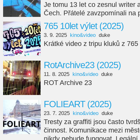
Je tomu 13 let co zesnul writer
Čech. Přátelé zavzpomínali na 
765 10let výlet (2025)
3. 9. 2025
kino&video
duke
Krátké video z tripu kluků z 765
RotArchive23 (2025)
11. 8. 2025
kino&video
duke
ROT Archive 23
FOLIEART (2025)
23. 7. 2025
kino&video
duke
Tresty za graffiti jsou často tvr
činnost. Komunikace mezi měste
nikdy nebude fungovat. Legální