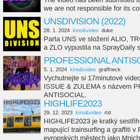
we are not responsible for its c
UNSDIVISION (2022)
28. 1. 2024
kino&video
duke
Parta UNS ve složení ALIO, 
a ZLO vypustila na SprayDail
PROFESSIONAL ANTISO
5. 1. 2024
kino&video
graffneck
Vychutnejte si 17minutové vide
ISSUE & ZULEMA s názvem 
ANTISOCIAL.
HIGHLIFE2023
29. 12. 2023
kino&video
rtd
HIGHLIFE2023 je kratký sestřih
mapující trainsurfing a graffiti v
evropských městech jako Mnicho