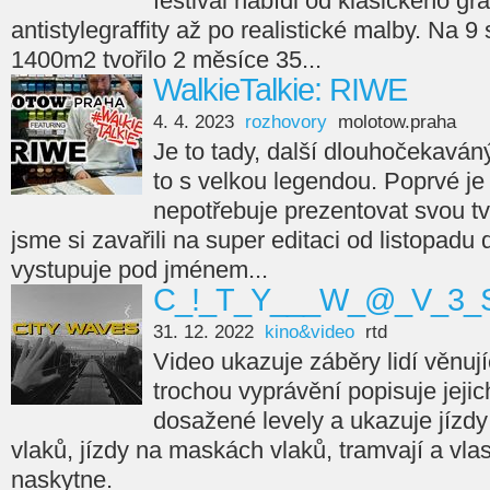
festival nabídl od klasického gra
antistylegraffity až po realistické malby. Na 9
1400m2 tvořilo 2 měsíce 35...
WalkieTalkie: RIWE
4. 4. 2023
rozhovory
molotow.praha
Je to tady, další dlouhočekaváný
to s velkou legendou. Poprvé je 
nepotřebuje prezentovat svou tvá
jsme si zavařili na super editaci od listopadu
vystupuje pod jménem...
C_!_T_Y___W_@_V_3_S
31. 12. 2022
kino&video
rtd
Video ukazuje záběry lidí věnujíc
trochou vyprávění popisuje jejic
dosažené levely a ukazuje jízdy
vlaků, jízdy na maskách vlaků, tramvají a vla
naskytne.