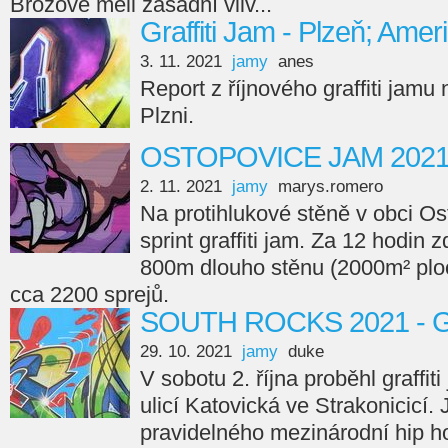
Brožové měli zásadní vliv...
Graffiti Jam - Plzeň; Amer
3. 11. 2021
jamy
anes
Report z říjnového graffiti jamu
Plzni.
OSTOPOVICE JAM 202
2. 11. 2021
jamy
marys.romero
Na protihlukové stěně v obci Os
sprint graffiti jam. Za 12 hodin 
800m dlouho stěnu (2000m² ploc
cca 2200 sprejů.
SOUTH ROCKS 2021 - Gr
29. 10. 2021
jamy
duke
V sobotu 2. října proběhl graffi
ulicí Katovická ve Strakonicicí.
pravidelného mezinárodní hip ho