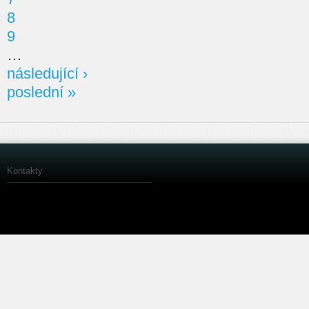
8
9
…
následující ›
poslední »
Kontakty