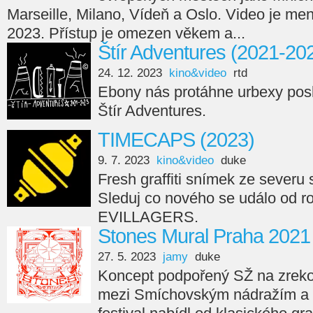
Marseille, Milano, Vídeň a Oslo. Video je men
2023. Přístup je omezen věkem a...
Štír Adventures (2021-20
24. 12. 2023
kino&video
rtd
Ebony nás protáhne urbexy posl
Štír Adventures.
TIMECAPS (2023)
9. 7. 2023
kino&video
duke
Fresh graffiti snímek ze seve
Sleduj co nového se událo od r
EVILLAGERS.
Stones Mural Praha 2021
27. 5. 2023
jamy
duke
Koncept podpořený SŽ na zreko
mezi Smíchovským nádražím a 