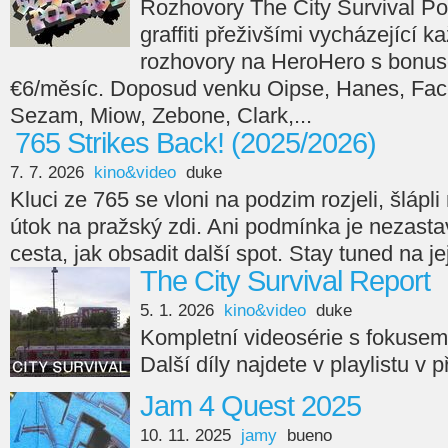
Rozhovory The City Survival Po
graffiti přeživšími vycházející 
rozhovory na HeroHero s bonus
€6/měsíc. Doposud venku Oipse, Hanes, Face
Sezam, Miow, Zebone, Clark,...
765 Strikes Back! (2025/2026)
7. 7. 2026
kino&video
duke
Kluci ze 765 se vloni na podzim rozjeli, šlápli n
útok na pražský zdi. Ani podmínka je nezasta
cesta, jak obsadit další spot. Stay tuned na je
The City Survival Report
5. 1. 2026
kino&video
duke
Kompletní videosérie s fokuse
Další díly najdete v playlistu v 
Jam 4 Quest 2025
10. 11. 2025
jamy
bueno