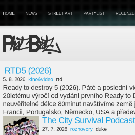
HOME
NEWS
STREET ART
PARTYLIST
RECENZE
RTD5 (2026)
5. 8. 2026
kino&video
rtd
Ready to destroy 5 (2026). Páté a poslední v
20letému výročí od vydání prvního Ready to 
neuvěřitelné délce 80minut navštívíme země
Francii, Portugalsko, Německo, USA a předev
The City Survival Podcast
27. 7. 2026
rozhovory
duke