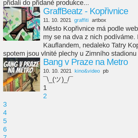
přidali do přidané produkce...
GraffBeatz - Kopřivnice
11. 10. 2021
graffiti
artbox
Město Kopřivnice má podle webu 
my se na dva z nich podíváme. Pr
Kauflandem, nedaleko Tatry Ko
spotem jsou vlnité plechy u Zimního stadionu
Bang v Praze na Metro
10. 10. 2021
kino&video
pb
¯\_(ツ)_/¯
1
2
3
4
5
6
7