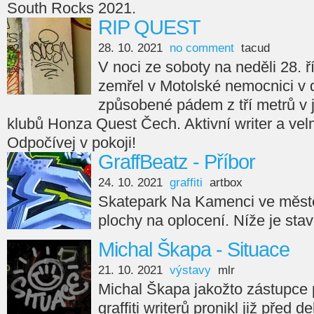
South Rocks 2021.
RIP QUEST
28. 10. 2021
no comment
tacud
V noci ze soboty na neděli 28. ř
zemřel v Motolské nemocnici v 
způsobené pádem z tří metrů v
klubů Honza Quest Čech. Aktivní writer a velm
Odpočívej v pokoji!
GraffBeatz - Příbor
24. 10. 2021
graffiti
artbox
Skatepark Na Kamenci ve městě
plochy na oplocení. Níže je sta
Michal Škapa - Situace
21. 10. 2021
výstavy
mlr
Michal Škapa jakožto zástupce
graffiti writerů pronikl již před d