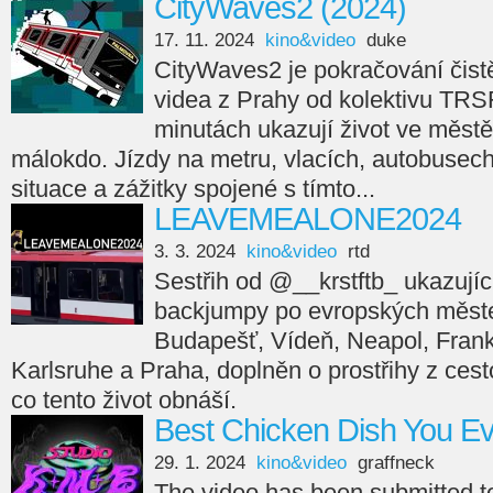
CityWaves2 (2024)
17. 11. 2024
kino&video
duke
CityWaves2 je pokračování čistě
videa z Prahy od kolektivu TRS
minutách ukazují život ve městě
málokdo. Jízdy na metru, vlacích, autobusech,
situace a zážitky spojené s tímto...
LEAVEMEALONE2024
3. 3. 2024
kino&video
rtd
Sestřih od @__krstftb_ ukazující
backjumpy po evropských měste
Budapešť, Vídeň, Neapol, Frankfu
Karlsruhe a Praha, doplněn o prostřihy z cesto
co tento život obnáší.
Best Chicken Dish You E
29. 1. 2024
kino&video
graffneck
The video has been submitted 