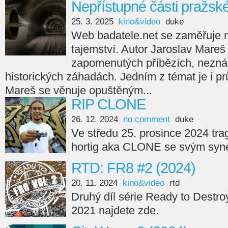
Nepřístupné části pražsk
25. 3. 2025
kino&video
duke
Web badatele.net se zaměřuje na
tajemství. Autor Jaroslav Mareš
zapomenutých příbězích, nezná
historických záhadách. Jedním z témat je i p
Mareš se věnuje opuštěným...
RIP CLONE
26. 12. 2024
no comment
duke
Ve středu 25. prosince 2024 tra
hortig aka CLONE se svým syne
RTD: FR8 #2 (2024)
20. 11. 2024
kino&video
rtd
Druhý díl série Ready to Destro
2021 najdete zde.