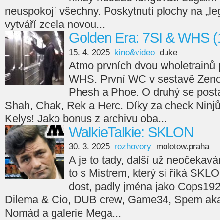
neuspokojí všechny. Poskytnutí plochy na „leg
vytváří zcela novou...
Golden Era: 7SI & WHS (
15. 4. 2025
kino&video
duke
Atmo prvních dvou wholetrainů 
WHS. První WC v sestavě Zeno
Phesh a Phoe. O druhý se posta
Shah, Chak, Rek a Herc. Díky za check Ninjů
Kelys! Jako bonus z archivu oba...
WalkieTalkie: SKLON
30. 3. 2025
rozhovory
molotow.praha
A je to tady, další už neočekav
to s Mistrem, který si říká SKL
dost, padly jména jako Cops192
Dilema & Cio, DUB crew, Game34, Spem aka 
Nomád a galerie Mega...