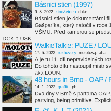
Básnici stien (1997)
9. 8. 2022
kino&video
duke
Básnici stien je dokumentární fi
Gašparíka, který natočil v roce
VŠMU. Před kamerou se předsta
DCK a USK.
WalkieTalkie: PUZE / LO
17. 5. 2022
rozhovory
molotow.praha
A je tu 11. díl nepravidelných r
Do tohoto dílu nastoupil mistr s
aka LOUN.
48 hours in Brno - OAP /
14. 1. 2022
graffiti
pb
Dva dny v Brně s partama OAP,
partying, being primitive. Explici
F_@_K_!_T (2021)