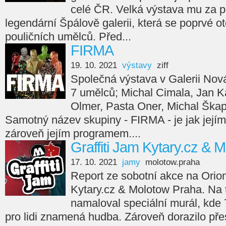
celé ČR. Velká výstava mu za p
legendární Špálově galerii, která se poprvé ot
pouličních umělců. Před...
FIRMA
19. 10. 2021
výstavy
ziff
Společná výstava v Galerii Nov
7 umělců; Michal Cimala, Jan Ka
Olmer, Pasta Oner, Michal Škap
Samotný název skupiny - FIRMA - je jak jejím
zároveň jejím programem....
Graffiti Jam Kytary.cz & 
17. 10. 2021
jamy
molotow.praha
Report ze sobotní akce na Orion
Kytary.cz & Molotow Praha. Na
namaloval speciální murál, kde 7
pro lidi znamená hudba. Zároveň dorazilo přes