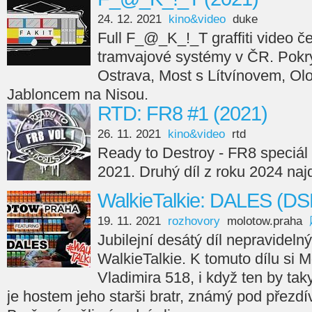
24. 12. 2021
kino&video
duke
Full F_@_K_!_T graffiti video če
tramvajové systémy v ČR. Pokry
Ostrava, Most s Lítvínovem, Ol
Jabloncem na Nisou.
RTD: FR8 #1 (2021)
26. 11. 2021
kino&video
rtd
Ready to Destroy - FR8 speciál 
2021. Druhý díl z roku 2024 naj
WalkieTalkie: DALES (DS
19. 11. 2021
rozhovory
molotow.praha
Jubilejní desátý díl nepravideln
WalkieTalkie. K tomuto dílu si
Vladimira 518, i když ten by taky
je hostem jeho starši bratr, známý pod přezd