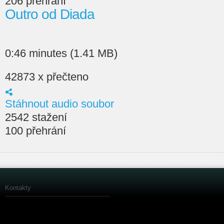
206 přehrání
Outro od Diada
0:46 minutes (1.41 MB)
42873 x přečteno
Stáhnout audio soubor
2542 stažení
100 přehrání
Kontakty