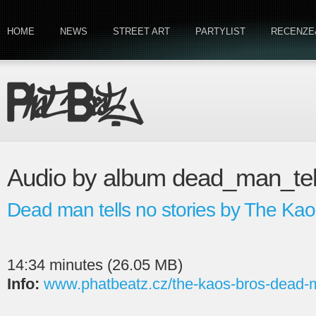
HOME
NEWS
STREET ART
PARTYLIST
RECENZE
Audio by album dead_man_tel
Dead man tells no stories by The Kao
14:34 minutes (26.05 MB)
Info:
www.phatbeatz.cz/the-kaos-bros-dead-ma