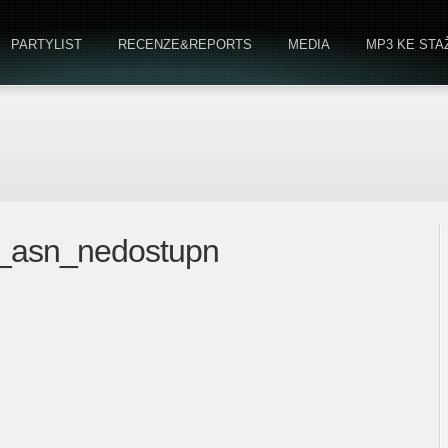
PARTYLIST
RECENZE&REPORTS
MEDIA
MP3 KE STA
o_asn_nedostupn