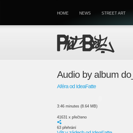
HOME
NEWS
STREET ART
Audio by album d
Aféra od IdeaFatte
3:46 minutes (8.64 MB)
41631 x přečteno
63 přehrání
Vítr v zádech od IdeaFatte