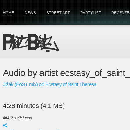
HOME
NEWS
STREET ART
PARTYLIST
RECENZE
Audio by artist ecstasy_of_saint
Jižák (EoST mix) od Ecstasy of Saint Theresa
4:28 minutes (4.1 MB)
48412 x přečteno