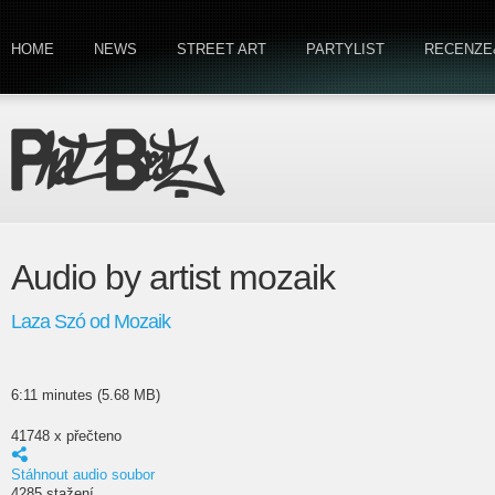
HOME
NEWS
STREET ART
PARTYLIST
RECENZE
Audio by artist mozaik
Laza Szó od Mozaik
6:11 minutes (5.68 MB)
41748 x přečteno
Stáhnout audio soubor
4285 stažení