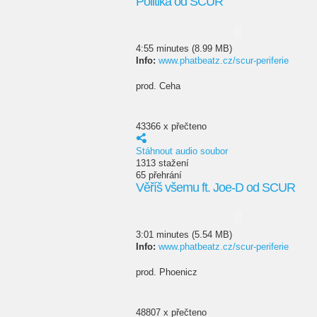
Politika od SCUR
4:55 minutes (8.99 MB)
Info:
www.phatbeatz.cz/scur-periferie
prod. Ceha
43366 x přečteno
Stáhnout audio soubor
1313 stažení
65 přehrání
Věříš všemu ft. Joe-D od SCUR
3:01 minutes (5.54 MB)
Info:
www.phatbeatz.cz/scur-periferie
prod. Phoenicz
48807 x přečteno