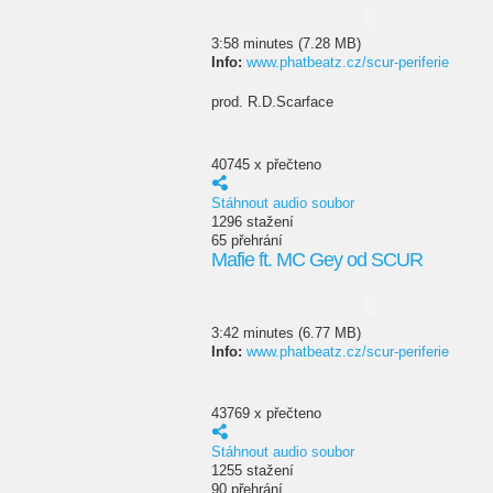
3:58 minutes (7.28 MB)
Info:
www.phatbeatz.cz/scur-periferie
prod. R.D.Scarface
40745 x přečteno
Stáhnout audio soubor
1296 stažení
65 přehrání
Mafie ft. MC Gey od SCUR
3:42 minutes (6.77 MB)
Info:
www.phatbeatz.cz/scur-periferie
43769 x přečteno
Stáhnout audio soubor
1255 stažení
90 přehrání