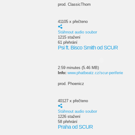
prod. ClassicThom
41105 x přečteno
Stáhnout audio soubor
1215 stažení
61 přehrání
Psi ft. Bisco Smith od SCUR
2:59 minutes (5.46 MB)
Info:
www.phatbeatz.cz/scur-periferie
prod. Phoenicz
40127 x přečteno
Stáhnout audio soubor
1226 stažení
58 přehrání
Praha od SCUR