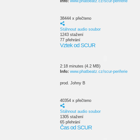
Info:
www.phatbeatz.cz/scur-periferie
38444 x přečteno
Stáhnout audio soubor
1243 stažení
77 přehrání
Vztek od SCUR
2:18 minutes (4.2 MB)
Info:
www.phatbeatz.cz/scur-periferie
prod. Johny B
40354 x přečteno
Stáhnout audio soubor
1305 stažení
65 přehrání
Čas od SCUR