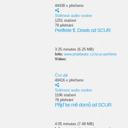
44438 x přečteno
Stáhnout audio soubor
1251 stažení
79 přehrání
Periferie ft. Dowis od SCUR
3:25 minutes (6.25 MB)
Info:
www.phatbeatz.cz/scur-periferie
Video:
Číst dál
40416 x přečteno
Stáhnout audio soubor
1196 stažení
78 přehrání
Přijď ke mě domů od SCUR
4:05 minutes (7.49 MB)