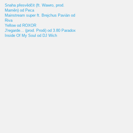
Snaha přesvědčit (ft. Wawro, prod.
Maměn) od Peca
Mainstream super ft. Brejchus Pavián od
Riva
Yellow od ROXOR
J'regarde… (prod. Prodi) od 3.80 Paradox
Inside Of My Soul od DJ Wich