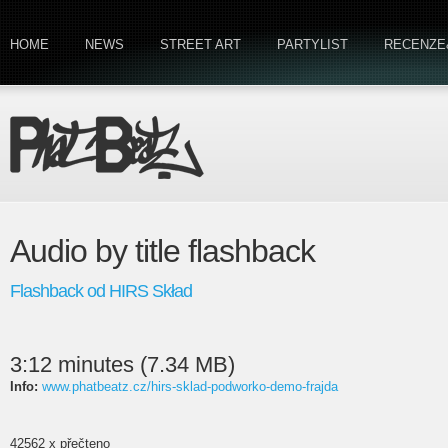
HOME
NEWS
STREET ART
PARTYLIST
RECENZE
Audio by title flashback
Flashback od HIRS Skład
3:12 minutes (7.34 MB)
Info:
www.phatbeatz.cz/hirs-sklad-podworko-demo-frajda
42562 x přečteno