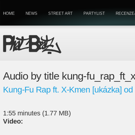
HOME
NEWS
STREET ART
PARTYLIST
RECENZE
Audio by title kung-fu_rap_f
Kung-Fu Rap ft. X-Kmen [ukázka] od
1:55 minutes (1.77 MB)
Video: