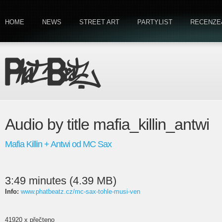
HOME
NEWS
STREET ART
PARTYLIST
RECENZE
Audio by title mafia_killin_antwi
Mafia Killin + Antwi od MC Sax
3:49 minutes (4.39 MB)
Info:
www.phatbeatz.cz/mc-sax-tohle-musi-ven
41920 x přečteno