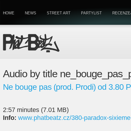
HOME
NEWS
STREET ART
PARTYLIST
RECENZE
Audio by title ne_bouge_pas_
Ne bouge pas (prod. Prodi) od 3.80 
2:57 minutes (7.01 MB)
Info:
www.phatbeatz.cz/380-paradox-sixieme