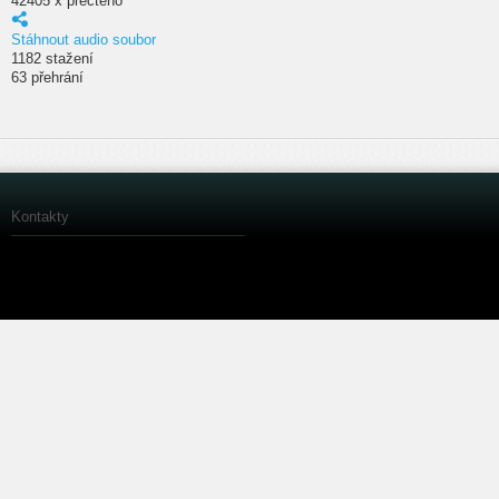
42405 x přečteno
Stáhnout audio soubor
1182 stažení
63 přehrání
Kontakty