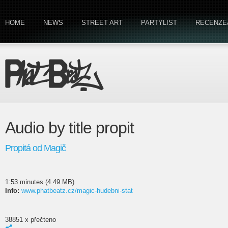
HOME
NEWS
STREET ART
PARTYLIST
RECENZE
Audio by title propit
Propitá od Magič
1:53 minutes (4.49 MB)
Info:
www.phatbeatz.cz/magic-hudebni-stat
38851 x přečteno