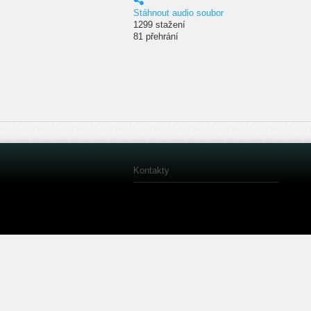
Stáhnout audio soubor
1299 stažení
81 přehrání
Kontakty