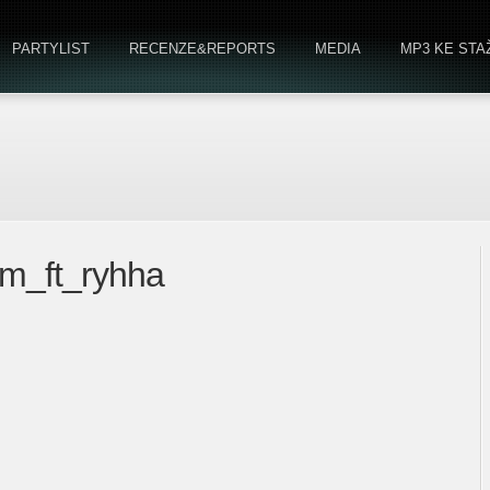
PARTYLIST
RECENZE&REPORTS
MEDIA
MP3 KE STA
d_m_ft_ryhha