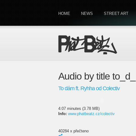
HOME
NEWS
STREET ART
Audio by title to_
To dám ft. Ryhha od Colectiv
4:07 minutes (3.78 MB)
Info:
www.phatbeatz.cz/colectiv
40284 x přečteno