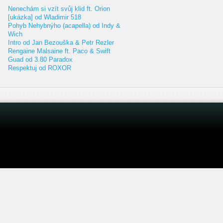
Nenechám si vzít svůj klid ft. Orion
[ukázka] od Wladimir 518
Pohyb Nehybnýho (acapella) od Indy &
Wich
Intro od Jan Bezouška & Petr Rezler
Rengaine Malsaine ft. Paco & Swift
Guad od 3.80 Paradox
Respektuj od ROXOR