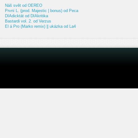
Náš svět od OEREO
První L. (prod. Majestic | bonus) od Peca
DIAdicktát od DIAkritika
Bastardi vol. 2. od Verzus
El á Pro (Marko remix) || ukázka od La4