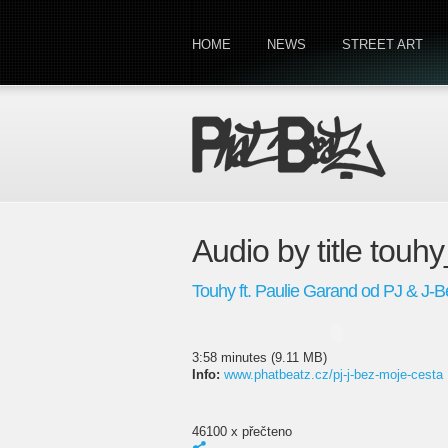
HOME
NEWS
STREET ART
Audio by title touh
Touhy ft. Paulie Garand od PJ & J-B
3:58 minutes (9.11 MB)
Info:
www.phatbeatz.cz/pj-j-bez-moje-cesta
46100 x přečteno