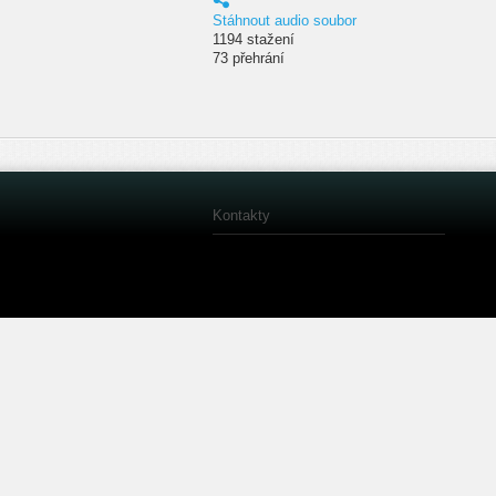
Stáhnout audio soubor
1194 stažení
73 přehrání
Kontakty