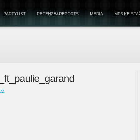
PARTYLIST
RECENZE&REPORTS
MEDIA
MP3 KE STA
y_ft_paulie_garand
ez