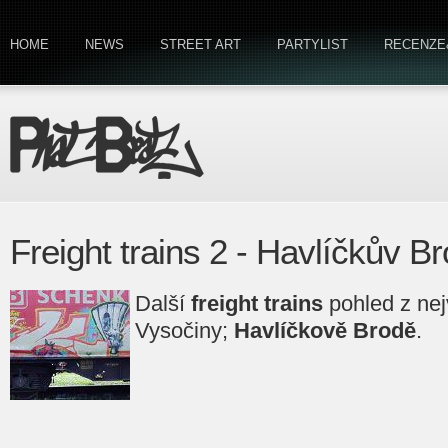
HOME
NEWS
STREET ART
PARTYLIST
RECENZE
Freight trains 2 - Havlíčkův B
Další
freight trains
pohled z nej
Vysočiny;
Havlíčkově Brodě
.