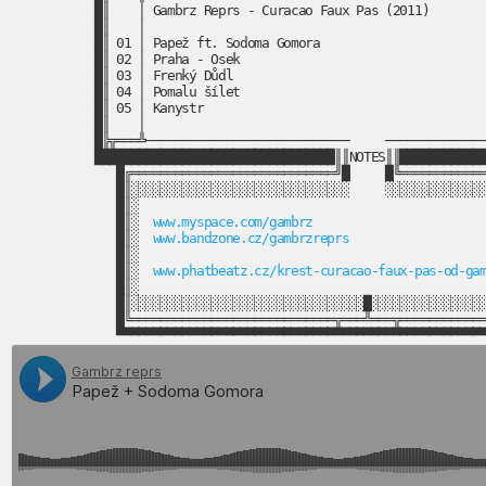
█║    │ Gambrz Reprs - Curacao Faux Pas (2011)        
█║    │                                               
█║ 01 │ Papež ft. Sodoma Gomora                       
█║ 02 │ Praha - Osek                                  
█║ 03 │ Frenký Důdl                                   
█║ 04 │ Pomalu šílet                                  
█║ 05 │ Kanystr                                       
█║    │                                               
█╠╦═══╩────────────────────────────     ──────────────
█████████████████████████████████║║NOTES║║████████████
█╔════════════════════════════╝█     █╚════════════
█║░░░░░░░░░░░░░░░░░░░░░░░░░░░░░░     ░░░░░░░░░░░░░░
█║░                                                
█║░  
www.myspace.com/gambrz
                        
█║░  
www.bandzone.cz/gambrzreprs
                   
█║░                                                
█║░  
www.phatbeatz.cz/krest-curacao-faux-pas-od-ga
█║░                                                
█║░░░░░░░░░░░░░░░░░░░░░░░░░░░░░░░░█░░░░░░░░░░░░░░░░
█╚════════════════════════════╦═══╩═══╦════════════