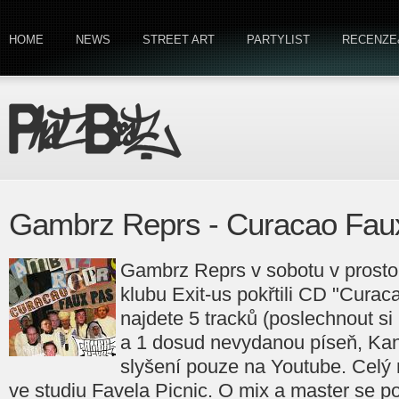
HOME
NEWS
STREET ART
PARTYLIST
RECENZE
Gambrz Reprs - Curacao Faux
Gambrz Reprs v sobotu v prost
klubu Exit-us pokřtili CD "Curac
najdete 5 tracků (poslechnout si
a 1 dosud nevydanou píseň, Kany
slyšení pouze na Youtube. Celý 
ve studiu Favela Picnic. O mix a master se po