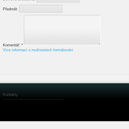
Předmět:
Komentář:
*
Více informací o možnostech formátování
Kontakty