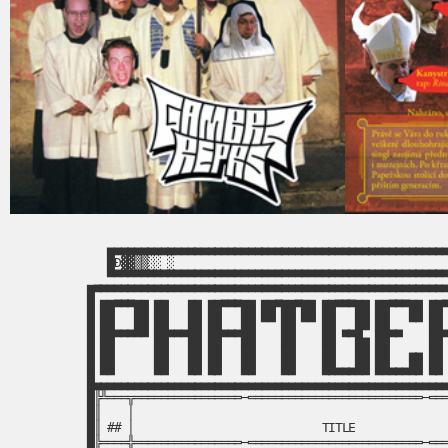
▄▄▄▄▄▄▄▄▄▄▄▄▄▄▄▄▄▄▄▄▄▄▄▄▄▄▄▄▄▄▄▄▄▄▄▄▄▄▄▄▄▄▄▄▄▄▄▄▄▄▄
█Đ▓▓▒▒░░ ░                                        
▀▀▀▀▀▀▀▀▀▀▀▀▀▀▀▀▀▀▀▀▀▀▀▀▀▀▀▀▀▀▀▀▀▀▀▀▀▀▀▀▀▀▀▀▀▀▀▀▀▀▀
█▀▀▀▀▀▀▀▀▀▀▀▀▀▀▀▀▀▀▀▀▀▀▀▀▀▀▀▀▀▀▀▀▀▀▀▀▀▀▀▀▀▀▀▀▀▀▀▀▀▀▀▀▀
█ ██▀▀▀██ ██   ██ ██▀▀▀██ ██▀██▀██ ██▀▀▀██ ██▀▀▀██ ██▀
█ ██   ██ ██   ██ ██   ██ ▀▀ ██ ▀▀ ██   ██ ██   ▀▀ ██ 
█ ██▀▀▀▀▀ ██▀▀▀██ ██▀▀▀██    ██    ██ ▀▀█▄ ██▀▀    ██▀
█ ██      ██   ██ ██   ██    ██    ██   ██ ██   ▄▄ ██ 
█ ██      ██   ██ ██   ██    ██    ██▄▄▄██ ██▄▄▄██ ██ 
█▄▄▄▄▄▄▄▄▄▄▄▄▄▄▄▄▄▄▄▄▄▄▄▄▄▄▄▄▄▄▄▄▄▄▄▄▄▄▄▄▄▄▄▄▄▄▄▄▄▄▄▄▄
█╠╩═══╦════════════════─══════════════════════════─═══
█║    │                                               
█║ ## │                            TITLE              
█╠════╬════════════════─══════════════════════════─═══