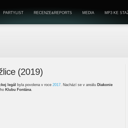
PARTYLIST
RECENZE&REPORTS
MEDIA
MP3 KE STA
lice (2019)
kej legál
byla povolena v roce
2017
. Nachází se v areálu
Diakonie
ého
Klubu Fontána
.