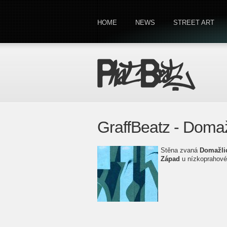
HOME
NEWS
STREET ART
GraffBeatz - Domaž
Stěna zvaná
Domažlic
Západ
u nízkoprahov