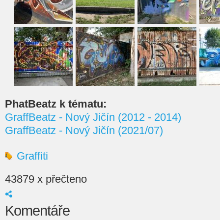
PhatBeatz k tématu:
GraffBeatz - Nový Jičín (2012 - 2014)
GraffBeatz - Nový Jičín (2021/07)
Graffiti
43879 x přečteno
Komentáře