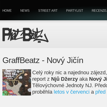
HOME
NEWS
STREET ART
PARTYLIST
RECENZE
GraffBeatz - Nový Jičín
Celý roky nic a najednou zájezd
report z
Njů Džerzy
aka
Nový J
Tělovýchovné Jednoty NJ. Předc
proběhla
letos v červenci
a
před 