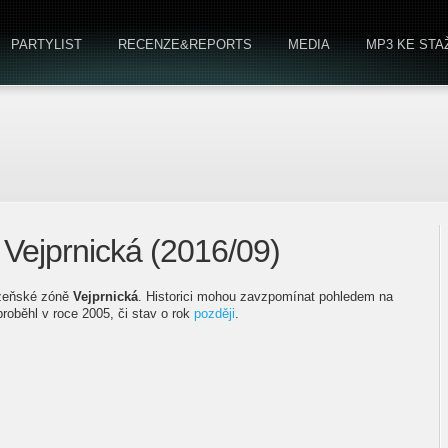
PARTYLIST
RECENZE&REPORTS
MEDIA
MP3 KE STA
 Vejprnická (2016/09)
lzeňské zóně
Vejprnická
. Historici mohou zavzpomínat pohledem na
proběhl v roce 2005, či stav o rok
později
.