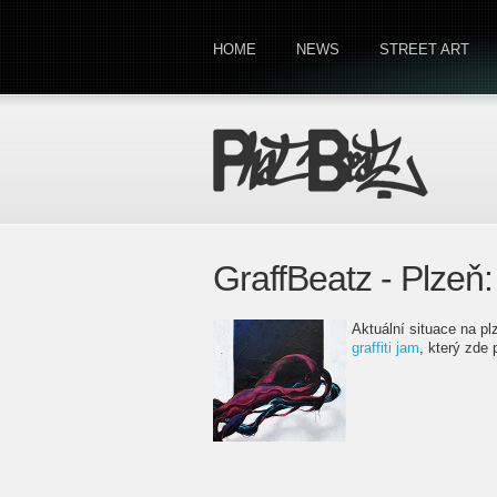
HOME
NEWS
STREET ART
GraffBeatz - Plzeň:
Aktuální situace na p
graffiti jam
, který zde 