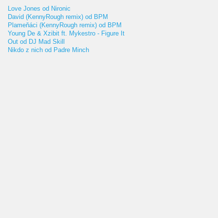
Love Jones od Nironic
David (KennyRough remix) od BPM
Plameňáci (KennyRough remix) od BPM
Young De & Xzibit ft. Mykestro - Figure It
Out od DJ Mad Skill
Nikdo z nich od Padre Minch