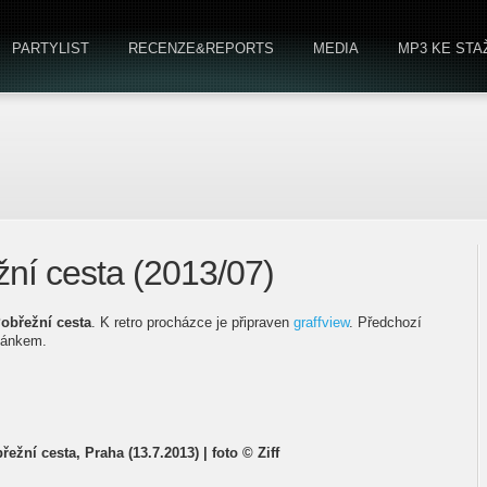
PARTYLIST
RECENZE&REPORTS
MEDIA
MP3 KE STA
žní cesta (2013/07)
obřežní cesta
. K retro procházce je připraven
graffview
. Předchozí
lánkem.
řežní cesta, Praha (13.7.2013) | foto © Ziff