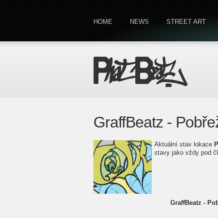
HOME
NEWS
STREET ART
GraffBeatz - Pobře
Aktuální stav lokace
P
stavy jako vždy pod č
GraffBeatz - Pob