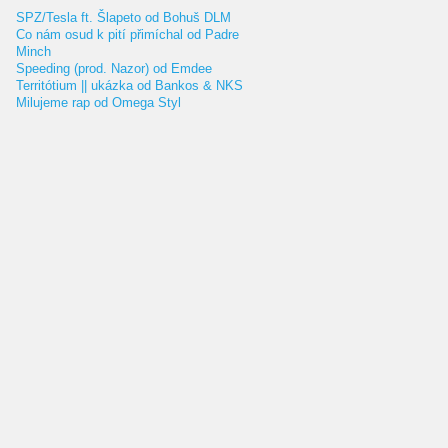
SPZ/Tesla ft. Šlapeto od Bohuš DLM
Co nám osud k pití přimíchal od Padre
Minch
Speeding (prod. Nazor) od Emdee
Territótium || ukázka od Bankos & NKS
Milujeme rap od Omega Styl