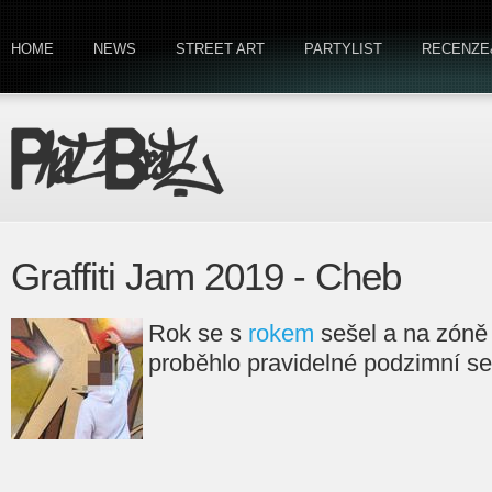
HOME
NEWS
STREET ART
PARTYLIST
RECENZE
Graffiti Jam 2019 - Cheb
Rok se s
rokem
sešel a na zóně
proběhlo pravidelné podzimní se