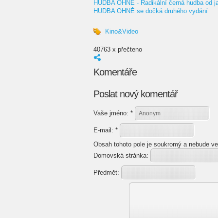
HUDBA OHNĚ - Radikální černá hudba od ja
HUDBA OHNĚ se dočká druhého vydání
Kino&Video
40763 x přečteno
Komentáře
Poslat nový komentář
Vaše jméno:
*
E-mail:
*
Obsah tohoto pole je soukromý a nebude ve
Domovská stránka:
Předmět: