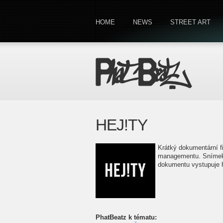
HOME
NEWS
STREET ART
HEJ!TY
Krátký dokumentární 
managementu. Snímek 
dokumentu vystupuje h
PhatBeatz k tématu: