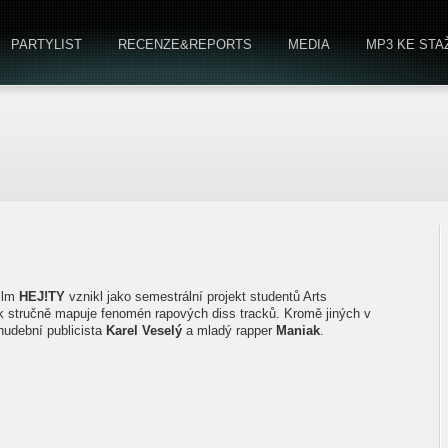
PARTYLIST
RECENZE&REPORTS
MEDIA
MP3 KE STA
film
HEJ!TY
vznikl jako semestrální projekt studentů Arts
stručně mapuje fenomén rapových diss tracků. Kromě jiných v
udební publicista
Karel Veselý
a mladý rapper
Maniak
.