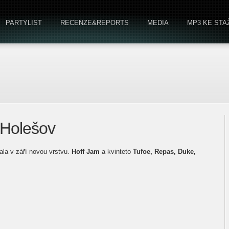
PARTYLIST
RECENZE&REPORTS
MEDIA
MP3 KE STA
Holešov
ala v září novou vrstvu.
Hoff Jam
a kvinteto
Tufoe, Repas, Duke,