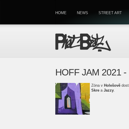
HOME
NEWS
STREET ART
HOFF JAM 2021 - 
Zóna v
Holešově
dost
Skre
a
Jazzy
.