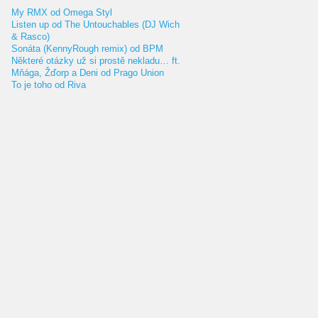
My RMX od Omega Styl
Listen up od The Untouchables (DJ Wich
& Rasco)
Sonáta (KennyRough remix) od BPM
Některé otázky už si prostě nekladu… ft.
Mňága, Žďorp a Deni od Prago Union
To je toho od Riva