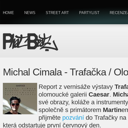
HOME
NEWS
STREET ART
PARTYLIST
RECENZE
Michal Cimala - Trafačka / O
Report z vernisáže výstavy
Traf
olomoucké galerii
Caesar
.
Mich
své obrazy, koláže a instrumenty,
společně s primátorem
Martin
e
přijměte
pozvání
do Trafačky na
která odstartuje první červnový den.