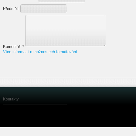
Předmět:
Komentář:
*
Více informací o možnostech formátování
Kontakty