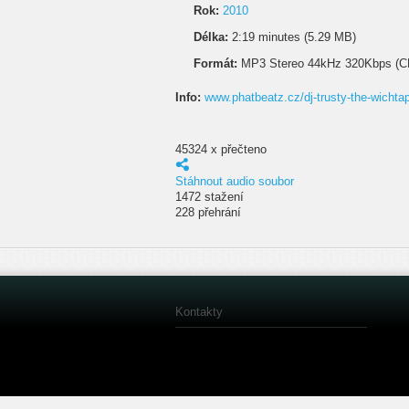
Rok:
2010
Délka:
2:19 minutes (5.29 MB)
Formát:
MP3 Stereo 44kHz 320Kbps (C
Info:
www.phatbeatz.cz/dj-trusty-the-wichta
45324 x přečteno
Stáhnout audio soubor
1472 stažení
228 přehrání
Kontakty