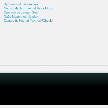
Byrokrati od Javaan See
Noc oživlých mrtvol od Rigor Mortiz
Operace od Javaan See
Naše Muzika od Headdy
Zajatec ft. Hoz od YaKnow?Check!