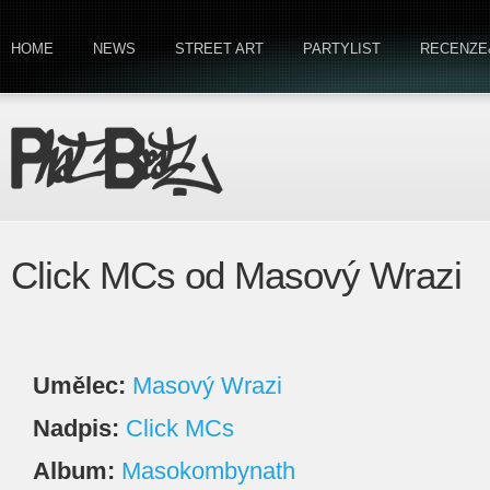
HOME
NEWS
STREET ART
PARTYLIST
RECENZE
Click MCs od Masový Wrazi
Umělec:
Masový Wrazi
Nadpis:
Click MCs
Album:
Masokombynath