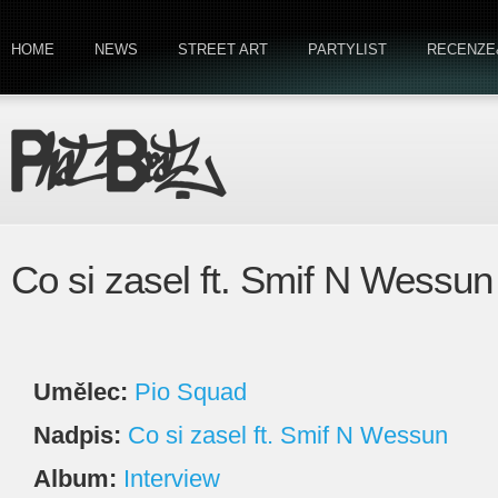
HOME
NEWS
STREET ART
PARTYLIST
RECENZE
Co si zasel ft. Smif N Wessu
Umělec:
Pio Squad
Nadpis:
Co si zasel ft. Smif N Wessun
Album:
Interview