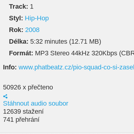
Track:
1
Styl:
Hip-Hop
Rok:
2008
Délka:
5:32 minutes (12.71 MB)
Formát:
MP3 Stereo 44kHz 320Kbps (CBR
Info:
www.phatbeatz.cz/pio-squad-co-si-zasel
50926 x přečteno
Stáhnout audio soubor
12639 stažení
741 přehrání