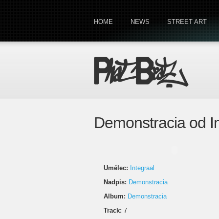
HOME
NEWS
STREET ART
Demonstracia od In
Umělec:
Integraal
Nadpis:
Demonstracia
Album:
Demonstracia
Track:
7