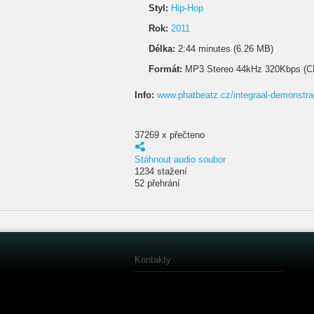
Styl:
Hip-Hop
Rok:
2011
Délka:
2:44 minutes (6.26 MB)
Formát:
MP3 Stereo 44kHz 320Kbps (C
Info:
www.phatbeatz.cz/integraal-demonstra
37269 x přečteno
Stáhnout audio soubor
1234 stažení
52 přehrání
Kontakty