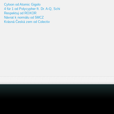
Cyloon od Atomic Gigolo
4 für 1 od Polycypher ft. Dr. A-Q, Schi
Respektuj od ROXOR
Návrat k normálu od 5MCZ
Krásná Česká zem od Colectiv