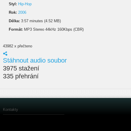
Styl:
Hip-Hop
Rok:
2006
Délka:
3:57 minutes (4.52 MB)
Formát:
MP3 Stereo 44kHz 160Kbps (CBR)
43982 x přečteno
Stáhnout audio soubor
3975 stažení
335 přehrání
Kontakty