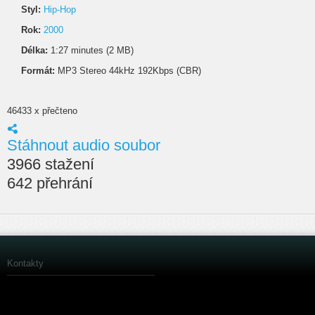
Styl:
Hip-Hop
Rok:
2000
Délka:
1:27 minutes (2 MB)
Formát:
MP3 Stereo 44kHz 192Kbps (CBR)
46433 x přečteno
Stáhnout audio soubor
3966 stažení
642 přehrání
Kontakty