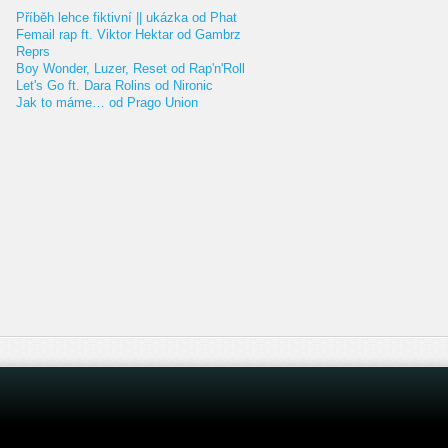
Příběh lehce fiktivní || ukázka od Phat
Femail rap ft. Viktor Hektar od Gambrz
Reprs
Boy Wonder, Luzer, Reset od Rap'n'Roll
Let's Go ft. Dara Rolins od Nironic
Jak to máme… od Prago Union