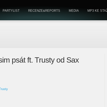
PARTYLIST
RECENZE&REPORTS
MEDIA
MP3 KE STA
im psát ft. Trusty od Sax
Trusty