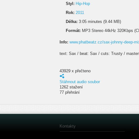
Styl:
Hip-Hop
Rok:
2011
Délka:
3:05 minutes (9.44 MB)
Formát:
MP3 Stereo 44kHz 320Kbps (C
Info:
www.phatbeatz.cz/sax-johnny-deep-mi
text: Sax / beat: Sax / cuts: Trusty / mast
43929 x přečteno
Stáhnout audio soubor
1262 stažení
77 přehrání
Kontakty