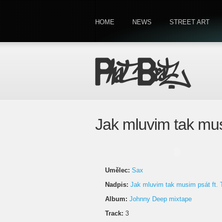
HOME
NEWS
STREET ART
Jak mluvim tak mus
Umělec:
Sax
Nadpis:
Jak mluvim tak musim psát ft. 
Album:
Johnny Deep mixtape
Track:
3