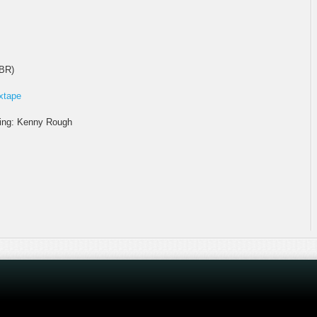
BR)
xtape
ering: Kenny Rough