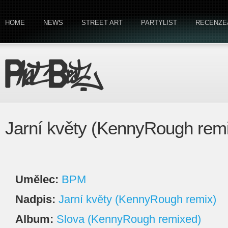
HOME
NEWS
STREET ART
PARTYLIST
RECENZE
Jarní květy (KennyRough rem
Umělec:
BPM
Nadpis:
Jarní květy (KennyRough remix)
Album:
Slova (KennyRough remixed)