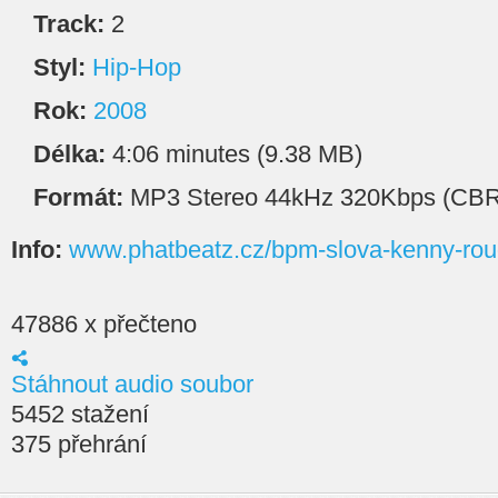
Track:
2
Styl:
Hip-Hop
Rok:
2008
Délka:
4:06 minutes (9.38 MB)
Formát:
MP3 Stereo 44kHz 320Kbps (CBR
Info:
www.phatbeatz.cz/bpm-slova-kenny-rou
47886 x přečteno
Stáhnout audio soubor
5452 stažení
375 přehrání